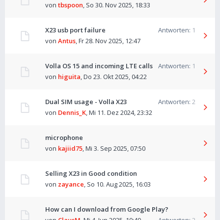
von
tbspoon
,
So 30. Nov 2025, 18:33
X23 usb port failure
Antworten:
1
von
Antus
,
Fr 28. Nov 2025, 12:47
Volla OS 15 and incoming LTE calls
Antworten:
1
von
higuita
,
Do 23. Okt 2025, 04:22
Dual SIM usage - Volla X23
Antworten:
2
von
Dennis_K
,
Mi 11. Dez 2024, 23:32
microphone
von
kajiid75
,
Mi 3. Sep 2025, 07:50
Selling X23 in Good condition
von
zayance
,
So 10. Aug 2025, 16:03
How can I download from Google Play?