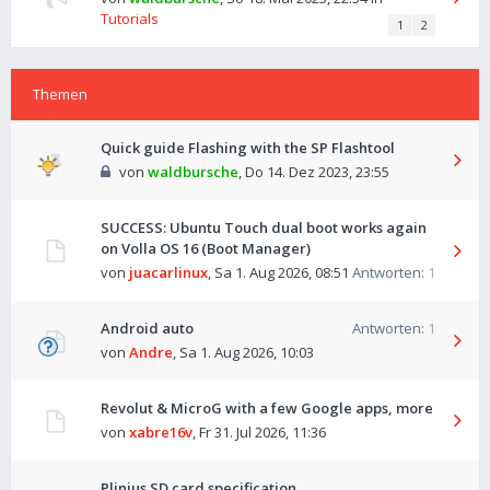
Tutorials
1
2
Themen
Quick guide Flashing with the SP Flashtool
von
waldbursche
,
Do 14. Dez 2023, 23:55
SUCCESS: Ubuntu Touch dual boot works again
on Volla OS 16 (Boot Manager)
von
juacarlinux
,
Sa 1. Aug 2026, 08:51
Antworten:
1
Android auto
Antworten:
1
von
Andre
,
Sa 1. Aug 2026, 10:03
Revolut & MicroG with a few Google apps, more
von
xabre16v
,
Fr 31. Jul 2026, 11:36
Plinius SD card specification