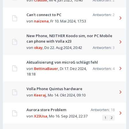
von
ClausM
,
Mi 4. Jun 2025, 10:40
Antworten:
2
Can't connect to PC
Antworten:
2
von
naizena
,
Fr 10. Mai 2024, 17:53
New Phone, NEITHER Koodo sim, nor PC Mobile
can phone with Volla x23
von
okay
,
Do 22. Aug 2024, 20:42
Antworten:
3
Aktualisierung von microG schlägt fehl
von
BettinaBauer
,
Di 17. Dez 2024,
Antworten:
4
18:18
Volla Phone Quintus hardware
von
Keeraj
,
Mo 14. Okt 2024, 09:10
Aurora store Problem
Antworten:
18
von
X23Usa
,
Mo 16. Sep 2024, 22:37
1
2