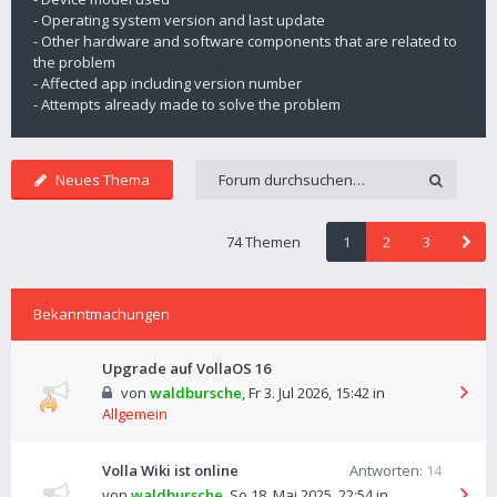
- Operating system version and last update
- Other hardware and software components that are related to
the problem
- Affected app including version number
- Attempts already made to solve the problem
Neues Thema
74 Themen
1
2
3
Bekanntmachungen
Upgrade auf VollaOS 16
von
waldbursche
,
Fr 3. Jul 2026, 15:42
in
Allgemein
Volla Wiki ist online
Antworten:
14
von
waldbursche
,
So 18. Mai 2025, 22:54
in