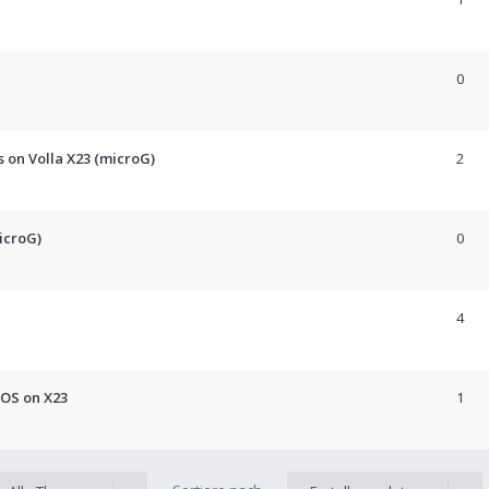
0
on Volla X23 (microG)
2
icroG)
0
4
 OS on X23
1