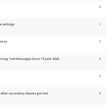
0
e settings
1
ms'es
3
eiving Text Messages Since 15 June 2026
0
0
 after secundary ubuntu got lost
0