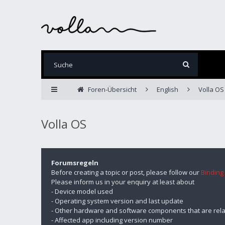
Foren-Übersicht
English
Volla OS
Volla OS
Forumsregeln
Before creating a topic or post, please follow our
Binding
Please inform us in your enquiry at least about
- Device model used
- Operating system version and last update
- Other hardware and software components that are rela
- Affected app including version number