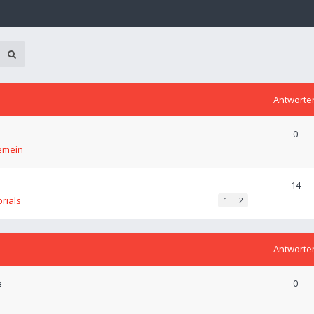
Antworte
0
emein
14
orials
1
2
Antworte
e
0