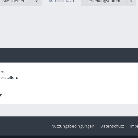
Sortiere nach
Alle Themen
Erstellungsdatum
en.
rstellen.
n.
Nutzungsbedingungen
Datenschutz
Imp