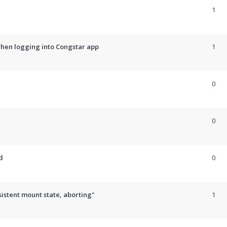
1
 when logging into Congstar app
1
0
0
d
0
sistent mount state, aborting"
1