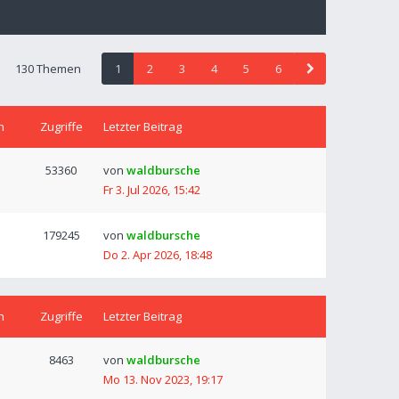
130 Themen
1
2
3
4
5
6
n
Zugriffe
Letzter Beitrag
53360
von
waldbursche
Fr 3. Jul 2026, 15:42
179245
von
waldbursche
Do 2. Apr 2026, 18:48
n
Zugriffe
Letzter Beitrag
8463
von
waldbursche
Mo 13. Nov 2023, 19:17