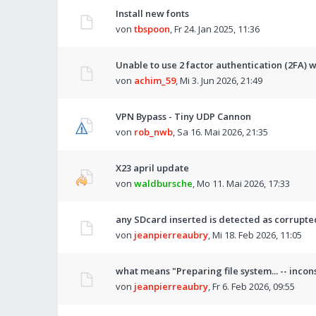
Install new fonts
von
tbspoon
,
Fr 24. Jan 2025, 11:36
Unable to use 2 factor authentication (2FA)
von
achim_59
,
Mi 3. Jun 2026, 21:49
VPN Bypass - Tiny UDP Cannon
von
rob_nwb
,
Sa 16. Mai 2026, 21:35
X23 april update
von
waldbursche
,
Mo 11. Mai 2026, 17:33
any SDcard inserted is detected as corrupte
von
jeanpierreaubry
,
Mi 18. Feb 2026, 11:05
what means "Preparing file system... -- incon
von
jeanpierreaubry
,
Fr 6. Feb 2026, 09:55