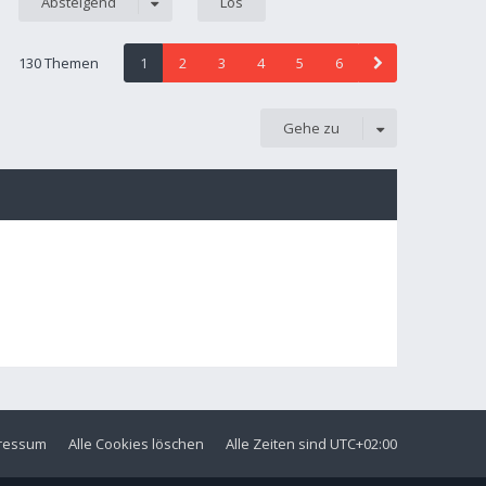
Absteigend
130 Themen
1
2
3
4
5
6
Gehe zu
ressum
Alle Cookies löschen
Alle Zeiten sind
UTC+02:00