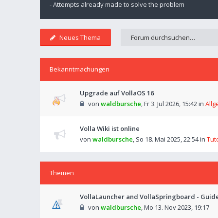
- Attempts already made to solve the problem
Neues Thema
Bekanntmachungen
Upgrade auf VollaOS 16
von
waldbursche
,
Fr 3. Jul 2026, 15:42
in
Allg
Volla Wiki ist online
von
waldbursche
,
So 18. Mai 2025, 22:54
in
Tut
Themen
VollaLauncher and VollaSpringboard - Guid
von
waldbursche
,
Mo 13. Nov 2023, 19:17