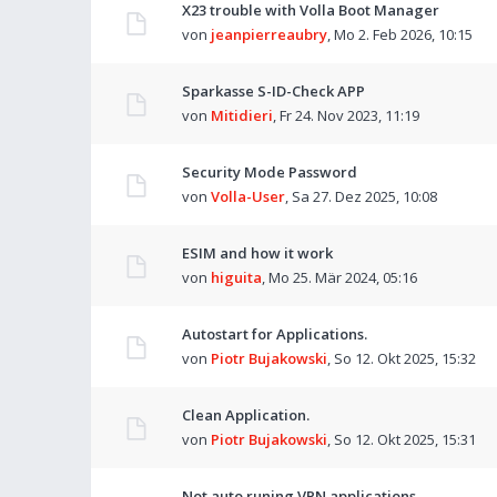
X23 trouble with Volla Boot Manager
von
jeanpierreaubry
,
Mo 2. Feb 2026, 10:15
Sparkasse S-ID-Check APP
von
Mitidieri
,
Fr 24. Nov 2023, 11:19
Security Mode Password
von
Volla-User
,
Sa 27. Dez 2025, 10:08
ESIM and how it work
von
higuita
,
Mo 25. Mär 2024, 05:16
Autostart for Applications.
von
Piotr Bujakowski
,
So 12. Okt 2025, 15:32
Clean Application.
von
Piotr Bujakowski
,
So 12. Okt 2025, 15:31
Not auto runing VPN applications.