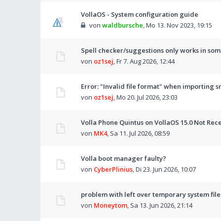
VollaOS - System configuration guide
von
waldbursche
,
Mo 13. Nov 2023, 19:15
Spell checker/suggestions only works in som
von
oz1sej
,
Fr 7. Aug 2026, 12:44
Error: "Invalid file format" when importing s
von
oz1sej
,
Mo 20. Jul 2026, 23:03
Volla Phone Quintus on VollaOS 15.0 Not Rec
von
MK4
,
Sa 11. Jul 2026, 08:59
Volla boot manager faulty?
von
CyberPlinius
,
Di 23. Jun 2026, 10:07
problem with left over temporary system file
von
Moneytom
,
Sa 13. Jun 2026, 21:14