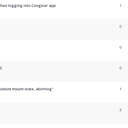
 when logging into Congstar app
1
0
0
d
0
sistent mount state, aborting"
1
3