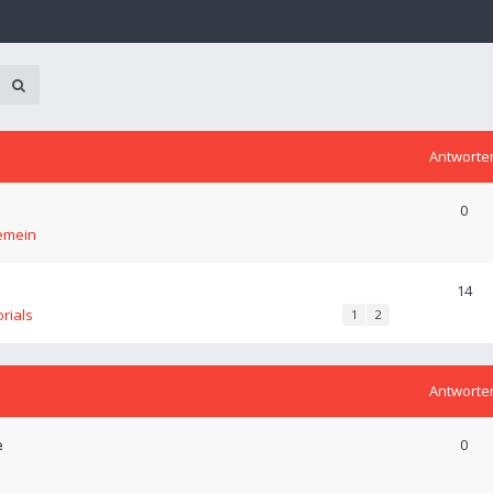
Antworte
0
emein
14
orials
1
2
Antworte
e
0