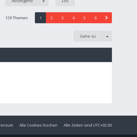
Absteigend
129 Themen
1
2
3
4
5
6
Gehe zu
ressum
Alle Cookies löschen
Alle Zeiten sind
UTC+02:00