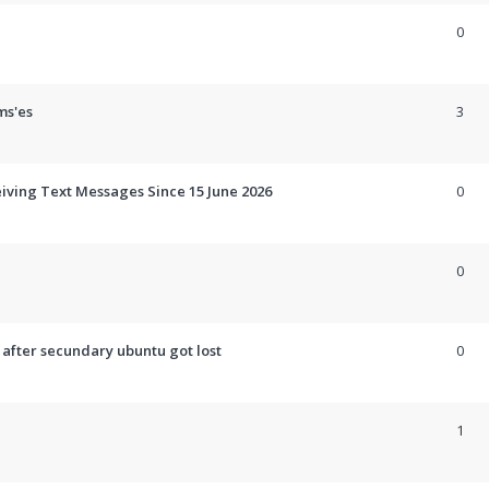
0
ms'es
3
eiving Text Messages Since 15 June 2026
0
0
 after secundary ubuntu got lost
0
1