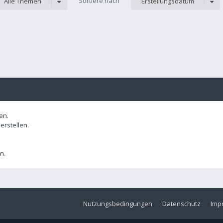
Sortiere nach
Alle Themen
Erstellungsdatum
en.
rstellen.
n.
Nutzungsbedingungen
Datenschutz
Imp