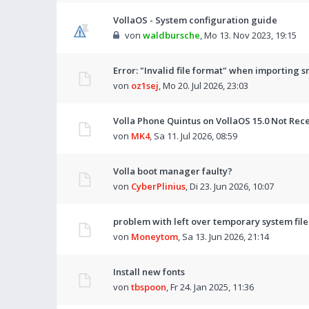
VollaOS - System configuration guide
von
waldbursche
,
Mo 13. Nov 2023, 19:15
Error: "Invalid file format" when importing s
von
oz1sej
,
Mo 20. Jul 2026, 23:03
Volla Phone Quintus on VollaOS 15.0 Not Rec
von
MK4
,
Sa 11. Jul 2026, 08:59
Volla boot manager faulty?
von
CyberPlinius
,
Di 23. Jun 2026, 10:07
problem with left over temporary system file
von
Moneytom
,
Sa 13. Jun 2026, 21:14
Install new fonts
von
tbspoon
,
Fr 24. Jan 2025, 11:36