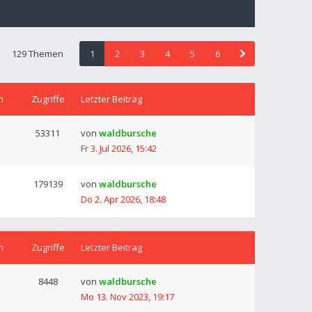
129 Themen
1
2
3
4
5
6
n
Zugriffe
Letzter Beitrag
53311
von
waldbursche
Fr 3. Jul 2026, 15:42
179139
von
waldbursche
Do 2. Apr 2026, 18:48
n
Zugriffe
Letzter Beitrag
8448
von
waldbursche
Mo 13. Nov 2023, 19:17