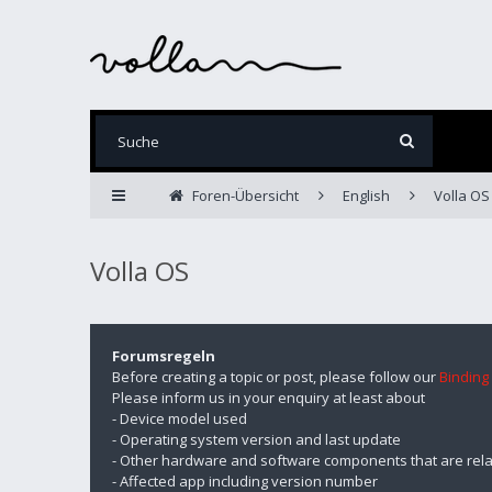
Foren-Übersicht
English
Volla OS
Volla OS
Forumsregeln
Before creating a topic or post, please follow our
Binding
Please inform us in your enquiry at least about
- Device model used
- Operating system version and last update
- Other hardware and software components that are rela
- Affected app including version number