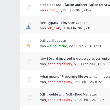
Unable to use 2 factor authentication (2FA)
von
achim_59
,
Mi 3. Jun 2026, 21:49
VPN Bypass - Tiny UDP Cannon
von
rob_nwb
,
Sa 16. Mai 2026, 21:35
X23 april update
von
waldbursche
,
Mo 11. Mai 2026, 17:33
any SDcard inserted is detected as corrupte
von
jeanpierreaubry
,
Mi 18. Feb 2026, 11:05
what means "Preparing file system... -- incon
von
jeanpierreaubry
,
Fr 6. Feb 2026, 09:55
X23 trouble with Volla Boot Manager
von
jeanpierreaubry
,
Mo 2. Feb 2026, 10:15