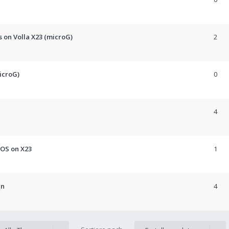
on Volla X23 (microG)
2
icroG)
0
4
 OS on X23
1
in
4