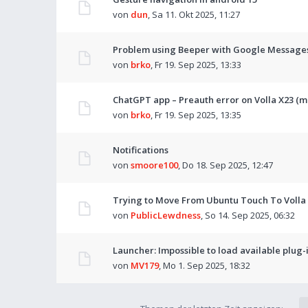
von
dun
,
Sa 11. Okt 2025, 11:27
Problem using Beeper with Google Messages 
von
brko
,
Fr 19. Sep 2025, 13:33
ChatGPT app – Preauth error on Volla X23 (m
von
brko
,
Fr 19. Sep 2025, 13:35
Notifications
von
smoore100
,
Do 18. Sep 2025, 12:47
Trying to Move From Ubuntu Touch To Volla
von
PublicLewdness
,
So 14. Sep 2025, 06:32
Launcher: Impossible to load available plug-
von
MV179
,
Mo 1. Sep 2025, 18:32