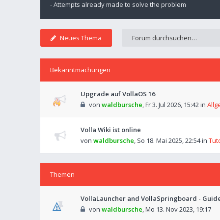
- Attempts already made to solve the problem
Neues Thema
Bekanntmachungen
Upgrade auf VollaOS 16
von
waldbursche
,
Fr 3. Jul 2026, 15:42
in
Allg
Volla Wiki ist online
von
waldbursche
,
So 18. Mai 2025, 22:54
in
Tut
Themen
VollaLauncher and VollaSpringboard - Guid
von
waldbursche
,
Mo 13. Nov 2023, 19:17