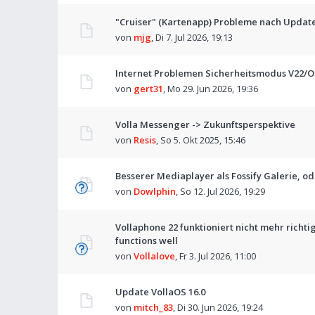
"Cruiser" (Kartenapp) Probleme nach Update
von
mjg
,
Di 7. Jul 2026, 19:13
Internet Problemen Sicherheitsmodus V22/
von
gert31
,
Mo 29. Jun 2026, 19:36
Volla Messenger -> Zukunftsperspektive
von
Resis
,
So 5. Okt 2025, 15:46
Besserer Mediaplayer als Fossify Galerie, o
von
Dowlphin
,
So 12. Jul 2026, 19:29
Vollaphone 22 funktioniert nicht mehr richti
functions well
von
Vollalove
,
Fr 3. Jul 2026, 11:00
Update VollaOS 16.0
von
mitch_83
,
Di 30. Jun 2026, 19:24