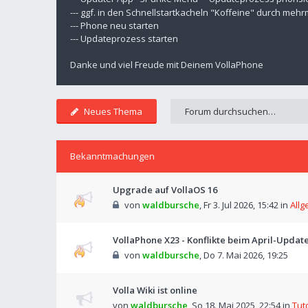
--- ggf. in den Schnellstartkacheln "Koffeine" durch meh
--- Phone neu starten
--- Updateprozess starten
Danke und viel Freude mit Deinem VollaPhone
Neues Thema
Bekanntmachungen
Upgrade auf VollaOS 16
von
waldbursche
,
Fr 3. Jul 2026, 15:42
in
Allg
VollaPhone X23 - Konflikte beim April-Updat
von
waldbursche
,
Do 7. Mai 2026, 19:25
Volla Wiki ist online
von
waldbursche
,
So 18. Mai 2025, 22:54
in
Tut