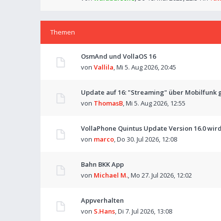
Themen
OsmAnd und VollaOS 16
von
Vallila
,
Mi 5. Aug 2026, 20:45
Update auf 16: "Streaming" über Mobilfunk 
von
ThomasB
,
Mi 5. Aug 2026, 12:55
VollaPhone Quintus Update Version 16.0 wir
von
marco
,
Do 30. Jul 2026, 12:08
Bahn BKK App
von
Michael M.
,
Mo 27. Jul 2026, 12:02
Appverhalten
von
S.Hans
,
Di 7. Jul 2026, 13:08