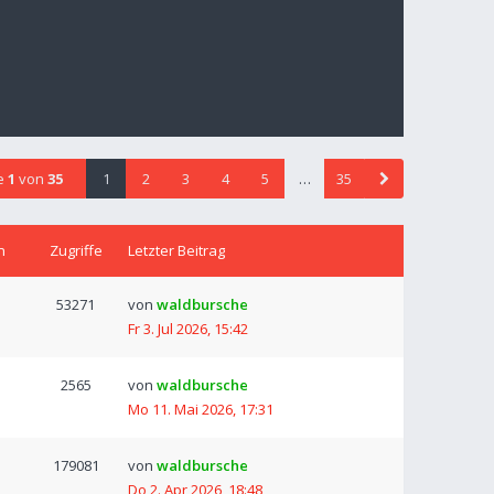
te
1
von
35
1
2
3
4
5
…
35
n
Zugriffe
Letzter Beitrag
53271
von
waldbursche
Fr 3. Jul 2026, 15:42
2565
von
waldbursche
Mo 11. Mai 2026, 17:31
179081
von
waldbursche
Do 2. Apr 2026, 18:48