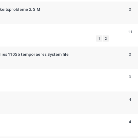
keitsprobleme 2. SIM
0
11
1
2
lies 110Gb temporaeres System file
0
0
4
4