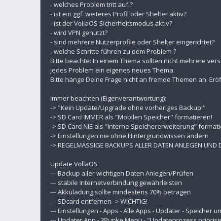
- welches Problem tritt auf ?
- ist ein ggf. weiteres Profil oder Shelter aktiv?
- ist der VollaOS Sicherheitsmodus aktiv?
- wird VPN genutzt?
- sind mehrere Nutzerprofile oder Shelter eingerichtet?
- welche Schritte führen zu dem Problem ?
Bitte beachte: In einem Thema sollten nicht mehrere ver
jedes Problem ein eigenes neues Thema.
Bitte hänge Deine Frage nicht an fremde Themen an. Eröf
Immer beachten (Eigenverantwortung):
-> "Kein Update/Upgrade ohne vorheriges Backup!"
-> SD Card IMMER als "Mobilen Speicher" formatieren!
-> SD Card NIE als "Interne Speichererweiterung" formati
-> Einstellungen nie ohne Hintergrundwissen ändern
-> REGELMÄSSIGE BACKUPS ALLER DATEN ANLEGEN UND
Update VollaOS
--- Backup aller wichtigen Daten Anlegen/Prüfen
--- stabile Internetverbindung gewährleisten
--- Akkuladung sollte mindestens 70% betragen
--- SDcard entfernen -> WICHTIG!
--- Einstellungen - Apps - Alle Apps - Updater - Speicher
--- Updater App - 3Punke Menü - "Updateprozess priorisi