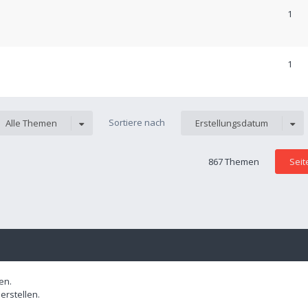
1
1
Sortiere nach
Alle Themen
Erstellungsdatum
867 Themen
Sei
en.
rstellen.