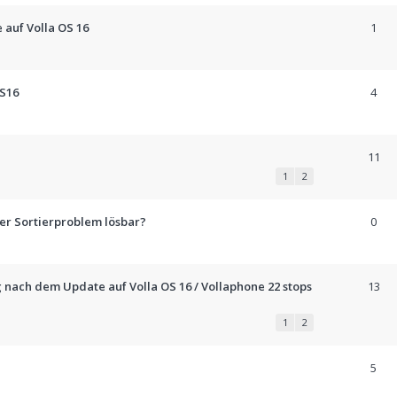
 auf Volla OS 16
1
OS16
4
11
1
2
der Sortierproblem lösbar?
0
g nach dem Update auf Volla OS 16 / Vollaphone 22 stops
13
1
2
5