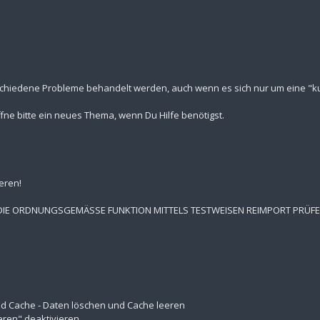
schiedene Probleme behandelt werden, auch wenn es sich nur um eine "kur
fne bitte ein neues Thema, wenn Du Hilfe benötigst.
eren!
 DIE ORDNUNGSGEMÄSSE FUNKTION MITTELS TESTWEISEN REIMPORT PRÜF
 und Cache - Daten löschen und Cache leeren
eren" deaktivieren