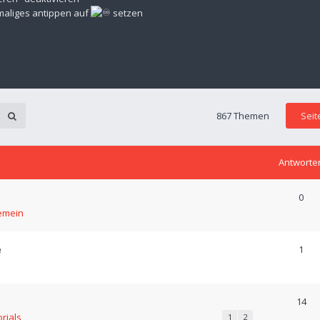
rmaliges antippen auf
setzen
867 Themen
Sei
Antworte
0
emein
e
1
14
orials
1
2