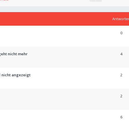
Antworte
0
geht nicht mehr
4
d nicht angezeigt
2
2
6