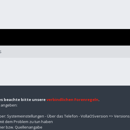
S
es beachte bitte unsere
verbindlichen Forenregeln
.
n angeben:
über: Systemeinstellungen - Über das Telefon - VollaOSversion => Versio
mit dem Problem zu tun haben
mmer bzw. Quellenangabe