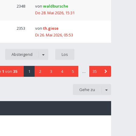
2348
von
waldbursche
Do 28. Mai 2026, 15:31
2353
von
th.giese
Di 26. Mai 2026, 05:53
Absteigend
te
1
von
35
1
2
3
4
5
…
35
Gehe zu