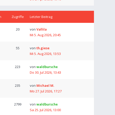
n
Zugriffe
Letzter Beitrag
20
von
Vallila
Mi 5. Aug 2026, 20:45
55
von
th.giese
Mi 5. Aug 2026, 13:53
223
von
waldbursche
Do 30. Jul 2026, 13:43
235
von
Michael M.
Mo 27. Jul 2026, 17:27
2799
von
waldbursche
Sa 25. Jul 2026, 13:00