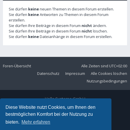
Sie dürfen
keine
neuen Themen in diesem Forum erstellen.
Sie dürfen
keine
Antworten zu Themen in diesem Forum
erstellen.
Sie dürfen Ihre Beiträge in diesem Forum
nicht
ändern.
Sie dürfen Ihre Beiträge in diesem Forum
nicht
löschen.
Sie dürfen
keine
Dateianhänge in diesem Forum erstellen.
Foren-Übersicht
Alle Zeiten sind
UTC+02:00
Datenschutz
Impressum
Alle Cookies löschen
Nutzungsbedingungen
Volla Systeme GmbH
Kölner Straße 102
Diese Website nutzt Cookies, um Ihnen den
42897 Remscheid
bestmöglichen Komfort bei der Nutzung zu
Telefon:
+49 2191 59897 61
bieten.
Mehr erfahren
E-Mail:
forum@volla.online