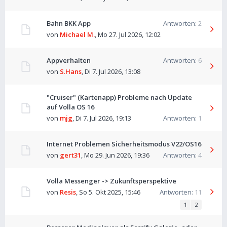
Bahn BKK App
Antworten:
2
von
Michael M.
,
Mo 27. Jul 2026, 12:02
Appverhalten
Antworten:
6
von
S.Hans
,
Di 7. Jul 2026, 13:08
"Cruiser" (Kartenapp) Probleme nach Update
auf Volla OS 16
von
mjg
,
Di 7. Jul 2026, 19:13
Antworten:
1
Internet Problemen Sicherheitsmodus V22/OS16
von
gert31
,
Mo 29. Jun 2026, 19:36
Antworten:
4
Volla Messenger -> Zukunftsperspektive
von
Resis
,
So 5. Okt 2025, 15:46
Antworten:
11
1
2