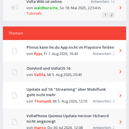
Volla Wiki ist online
Antworten:
14
von
waldbursche
,
So 18. Mai 2025, 22:54
in
Tutorials
1
2
Themen
Plinius kann he.du App nicht im Playstore finden
von
Ryps
,
Fr 7. Aug 2026, 16:43
Antworten:
2
OsmAnd und VollaOS 16
von
Vallila
,
Mi 5. Aug 2026, 20:45
Update auf 16: "Streaming" über Mobilfunk
geht nicht mehr
von
ThomasB
,
Mi 5. Aug 2026, 12:55
Antworten:
4
VollaPhone Quintus Update Version 16.0 wird
nicht angezeigt
von
marco
,
Do 30. Jul 2026, 12:08
Antworten:
2