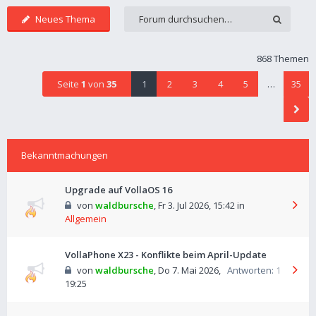
Neues Thema
868 Themen
Seite
1
von
35
1
2
3
4
5
…
35
Bekanntmachungen
Upgrade auf VollaOS 16
von
waldbursche
,
Fr 3. Jul 2026, 15:42
in
Allgemein
VollaPhone X23 - Konflikte beim April-Update
von
waldbursche
,
Do 7. Mai 2026,
Antworten:
1
19:25