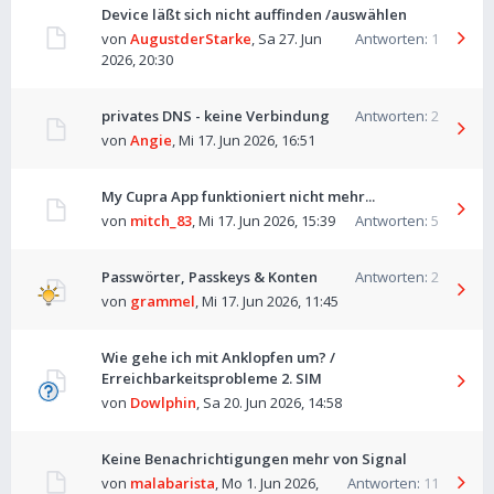
Device läßt sich nicht auffinden /auswählen
von
AugustderStarke
,
Sa 27. Jun
Antworten:
1
2026, 20:30
privates DNS - keine Verbindung
Antworten:
2
von
Angie
,
Mi 17. Jun 2026, 16:51
My Cupra App funktioniert nicht mehr...
von
mitch_83
,
Mi 17. Jun 2026, 15:39
Antworten:
5
Passwörter, Passkeys & Konten
Antworten:
2
von
grammel
,
Mi 17. Jun 2026, 11:45
Wie gehe ich mit Anklopfen um? /
Erreichbarkeitsprobleme 2. SIM
von
Dowlphin
,
Sa 20. Jun 2026, 14:58
Keine Benachrichtigungen mehr von Signal
von
malabarista
,
Mo 1. Jun 2026,
Antworten:
11