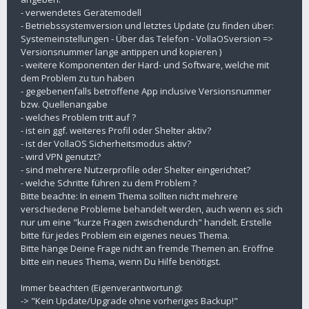
- verwendetes Gerätemodell
- Betriebssystemversion und letztes Update (zu finden über:
Systemeinstellungen - Über das Telefon - VollaOSversion =>
Versionsnummer lange antippen und kopieren )
- weitere Komponenten der Hard- und Software, welche mit
dem Problem zu tun haben
- gegebenenfalls betroffene App inclusive Versionsnummer
bzw. Quellenangabe
- welches Problem tritt auf ?
- ist ein ggf. weiteres Profil oder Shelter aktiv?
- ist der VollaOS Sicherheitsmodus aktiv?
- wird VPN genutzt?
- sind mehrere Nutzerprofile oder Shelter eingerichtet?
- welche Schritte führen zu dem Problem ?
Bitte beachte: In einem Thema sollten nicht mehrere
verschiedene Probleme behandelt werden, auch wenn es sich
nur um eine "kurze Fragen zwischendurch" handelt. Erstelle
bitte für jedes Problem ein eigenes neues Thema.
Bitte hänge Deine Frage nicht an fremde Themen an. Eröffne
bitte ein neues Thema, wenn Du Hilfe benötigst.
Immer beachten (Eigenverantwortung):
-> "Kein Update/Upgrade ohne vorheriges Backup!"