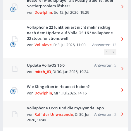
Besserer Mediaplayer als Fossify Galerie, oder
Sortierproblem lösbar?
von
Dowlphin
,
So 12. Jul 2026, 19:29
Vollaphone 22 funktioniert nicht mehr richtig
nach dem Update auf Volla OS 16 / Vollaphone
22 stops functions well
von
Vollalove
,
Fr 3. Jul 2026, 11:00
Antworten:
13
1
2
Update VollaOS 16.0
Antworten:
5
von
mitch_83
,
Di 30. Jun 2026, 19:24
Wie Klingelton in Headset haben?
von
Dowlphin
,
Mi 1. Jul 2026, 14:16
Vollaphone OS15 und die myHyundai App
von
Ralf der Unwissende
,
Di 30. Jun
Antworten:
2
2026, 16:49