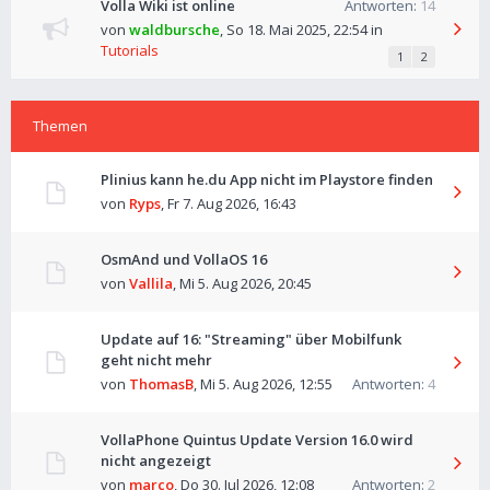
Volla Wiki ist online
Antworten:
14
von
waldbursche
,
So 18. Mai 2025, 22:54
in
Tutorials
1
2
Themen
Plinius kann he.du App nicht im Playstore finden
von
Ryps
,
Fr 7. Aug 2026, 16:43
OsmAnd und VollaOS 16
von
Vallila
,
Mi 5. Aug 2026, 20:45
Update auf 16: "Streaming" über Mobilfunk
geht nicht mehr
von
ThomasB
,
Mi 5. Aug 2026, 12:55
Antworten:
4
VollaPhone Quintus Update Version 16.0 wird
nicht angezeigt
von
marco
,
Do 30. Jul 2026, 12:08
Antworten:
2