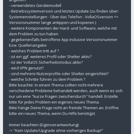
- verwendetes Gerätemodell
- Betriebssystemversion und letztes Update (zu finden über:
Systemeinstellungen - Über das Telefon - VollaOSversion =>
Versionsnummer lange antippen und kopieren )
- weitere Komponenten der Hard- und Software, welche mit
dem Problem zu tun haben
- gegebenenfalls betroffene App inclusive Versionsnummer
bzw. Quellenangabe
- welches Problem tritt auf ?
- ist ein ggf. weiteres Profil oder Shelter aktiv?
- ist der VollaOS Sicherheitsmodus aktiv?
- wird VPN genutzt?
- sind mehrere Nutzerprofile oder Shelter eingerichtet?
- welche Schritte führen zu dem Problem ?
Bitte beachte: In einem Thema sollten nicht mehrere
verschiedene Probleme behandelt werden, auch wenn es sich
nur um eine "kurze Fragen zwischendurch" handelt. Erstelle
bitte für jedes Problem ein eigenes neues Thema.
Bitte hänge Deine Frage nicht an fremde Themen an. Eröffne
bitte ein neues Thema, wenn Du Hilfe benötigst.
Immer beachten (Eigenverantwortung):
-> "Kein Update/Upgrade ohne vorheriges Backup!"