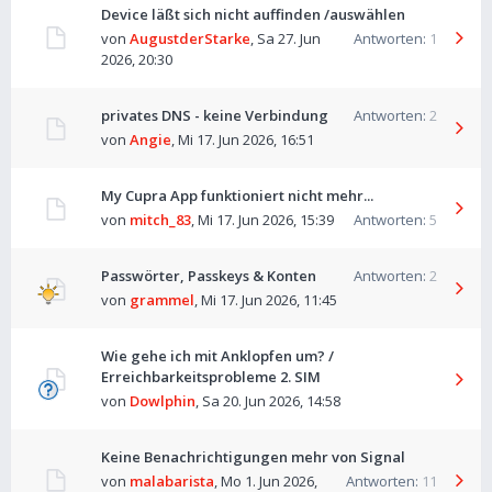
Device läßt sich nicht auffinden /auswählen
von
AugustderStarke
,
Sa 27. Jun
Antworten:
1
2026, 20:30
privates DNS - keine Verbindung
Antworten:
2
von
Angie
,
Mi 17. Jun 2026, 16:51
My Cupra App funktioniert nicht mehr...
von
mitch_83
,
Mi 17. Jun 2026, 15:39
Antworten:
5
Passwörter, Passkeys & Konten
Antworten:
2
von
grammel
,
Mi 17. Jun 2026, 11:45
Wie gehe ich mit Anklopfen um? /
Erreichbarkeitsprobleme 2. SIM
von
Dowlphin
,
Sa 20. Jun 2026, 14:58
Keine Benachrichtigungen mehr von Signal
von
malabarista
,
Mo 1. Jun 2026,
Antworten:
11