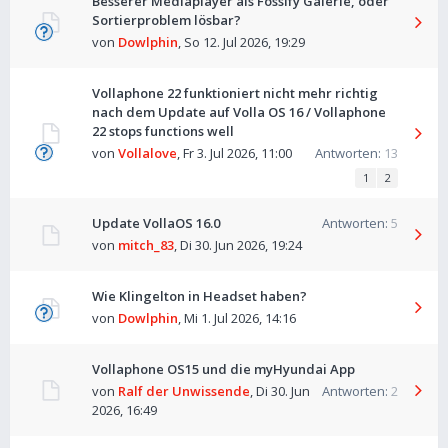
Besserer Mediaplayer als Fossify Galerie, oder
Sortierproblem lösbar?
von
Dowlphin
,
So 12. Jul 2026, 19:29
Vollaphone 22 funktioniert nicht mehr richtig
nach dem Update auf Volla OS 16 / Vollaphone
22 stops functions well
von
Vollalove
,
Fr 3. Jul 2026, 11:00
Antworten:
13
1
2
Update VollaOS 16.0
Antworten:
5
von
mitch_83
,
Di 30. Jun 2026, 19:24
Wie Klingelton in Headset haben?
von
Dowlphin
,
Mi 1. Jul 2026, 14:16
Vollaphone OS15 und die myHyundai App
von
Ralf der Unwissende
,
Di 30. Jun
Antworten:
2
2026, 16:49