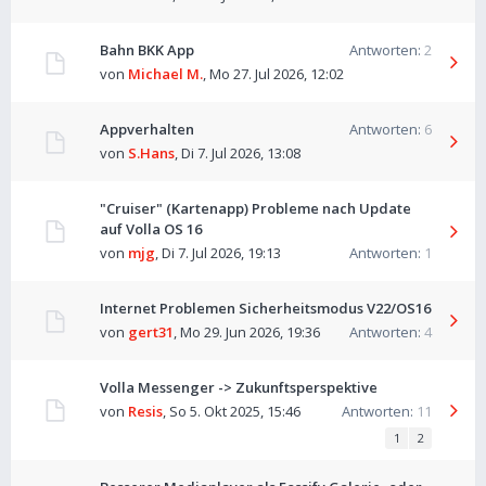
Bahn BKK App
Antworten:
2
von
Michael M.
,
Mo 27. Jul 2026, 12:02
Appverhalten
Antworten:
6
von
S.Hans
,
Di 7. Jul 2026, 13:08
"Cruiser" (Kartenapp) Probleme nach Update
auf Volla OS 16
von
mjg
,
Di 7. Jul 2026, 19:13
Antworten:
1
Internet Problemen Sicherheitsmodus V22/OS16
von
gert31
,
Mo 29. Jun 2026, 19:36
Antworten:
4
Volla Messenger -> Zukunftsperspektive
von
Resis
,
So 5. Okt 2025, 15:46
Antworten:
11
1
2