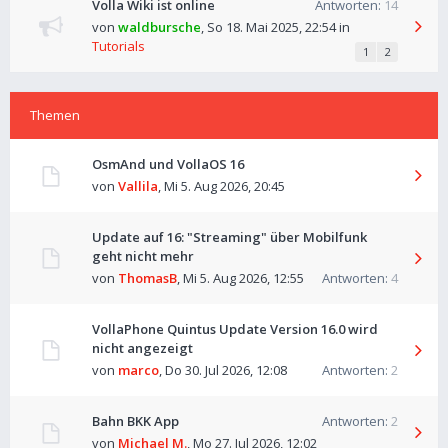
Volla Wiki ist online
Antworten:
14
von
waldbursche
,
So 18. Mai 2025, 22:54
in
Tutorials
1
2
Themen
OsmAnd und VollaOS 16
von
Vallila
,
Mi 5. Aug 2026, 20:45
Update auf 16: "Streaming" über Mobilfunk
geht nicht mehr
von
ThomasB
,
Mi 5. Aug 2026, 12:55
Antworten:
4
VollaPhone Quintus Update Version 16.0 wird
nicht angezeigt
von
marco
,
Do 30. Jul 2026, 12:08
Antworten:
2
Bahn BKK App
Antworten:
2
von
Michael M.
,
Mo 27. Jul 2026, 12:02