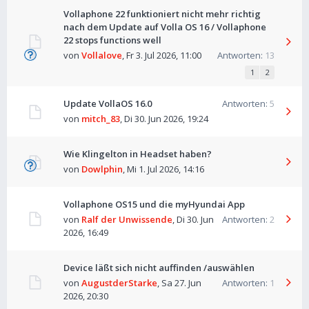
Vollaphone 22 funktioniert nicht mehr richtig
nach dem Update auf Volla OS 16 / Vollaphone
22 stops functions well
von
Vollalove
,
Fr 3. Jul 2026, 11:00
Antworten:
13
1
2
Update VollaOS 16.0
Antworten:
5
von
mitch_83
,
Di 30. Jun 2026, 19:24
Wie Klingelton in Headset haben?
von
Dowlphin
,
Mi 1. Jul 2026, 14:16
Vollaphone OS15 und die myHyundai App
von
Ralf der Unwissende
,
Di 30. Jun
Antworten:
2
2026, 16:49
Device läßt sich nicht auffinden /auswählen
von
AugustderStarke
,
Sa 27. Jun
Antworten:
1
2026, 20:30