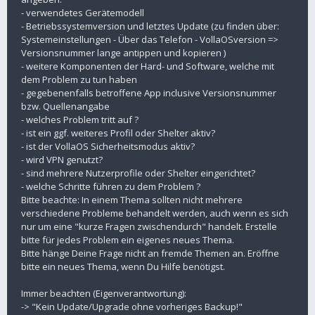
- verwendetes Gerätemodell
- Betriebssystemversion und letztes Update (zu finden über:
Systemeinstellungen - Über das Telefon - VollaOSversion =>
Versionsnummer lange antippen und kopieren )
- weitere Komponenten der Hard- und Software, welche mit
dem Problem zu tun haben
- gegebenenfalls betroffene App inclusive Versionsnummer
bzw. Quellenangabe
- welches Problem tritt auf ?
- ist ein ggf. weiteres Profil oder Shelter aktiv?
- ist der VollaOS Sicherheitsmodus aktiv?
- wird VPN genutzt?
- sind mehrere Nutzerprofile oder Shelter eingerichtet?
- welche Schritte führen zu dem Problem ?
Bitte beachte: In einem Thema sollten nicht mehrere
verschiedene Probleme behandelt werden, auch wenn es sich
nur um eine "kurze Fragen zwischendurch" handelt. Erstelle
bitte für jedes Problem ein eigenes neues Thema.
Bitte hänge Deine Frage nicht an fremde Themen an. Eröffne
bitte ein neues Thema, wenn Du Hilfe benötigst.
Immer beachten (Eigenverantwortung):
-> "Kein Update/Upgrade ohne vorheriges Backup!"