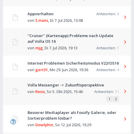
Appverhalten
Antworten:
6
von
S.Hans
,
Di 7. Jul 2026, 13:08
"Cruiser" (Kartenapp) Probleme nach Update
auf Volla OS 16
von
mjg
,
Di 7. Jul 2026, 19:13
Antworten:
1
Internet Problemen Sicherheitsmodus V22/OS16
von
gert31
,
Mo 29. Jun 2026, 19:36
Antworten:
4
Volla Messenger -> Zukunftsperspektive
von
Resis
,
So 5. Okt 2025, 15:46
Antworten:
11
1
2
Besserer Mediaplayer als Fossify Galerie, oder
Sortierproblem lösbar?
von
Dowlphin
,
So 12. Jul 2026, 19:29