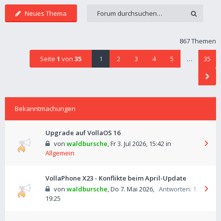
Neues Thema
867 Themen
Seite
1
von
35
1
2
3
4
5
…
35
Bekanntmachungen
Upgrade auf VollaOS 16
von
waldbursche
,
Fr 3. Jul 2026, 15:42
in
Allgemein
VollaPhone X23 - Konflikte beim April-Update
von
waldbursche
,
Do 7. Mai 2026,
Antworten:
1
19:25