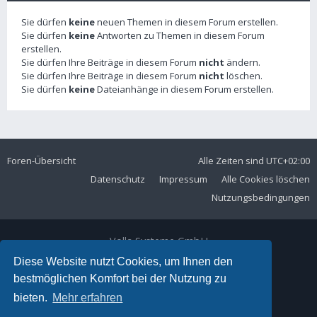
Sie dürfen
keine
neuen Themen in diesem Forum erstellen.
Sie dürfen
keine
Antworten zu Themen in diesem Forum
erstellen.
Sie dürfen Ihre Beiträge in diesem Forum
nicht
ändern.
Sie dürfen Ihre Beiträge in diesem Forum
nicht
löschen.
Sie dürfen
keine
Dateianhänge in diesem Forum erstellen.
Foren-Übersicht
Alle Zeiten sind
UTC+02:00
Datenschutz
Impressum
Alle Cookies löschen
Nutzungsbedingungen
Volla Systeme GmbH
Kölner Straße 102
Diese Website nutzt Cookies, um Ihnen den
42897 Remscheid
bestmöglichen Komfort bei der Nutzung zu
Telefon:
+49 2191 59897 61
bieten.
Mehr erfahren
E-Mail:
forum@volla.online