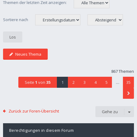
Themen der letzten Zeit anzeigen:
Sortiere nach
Neues Thema
867 Themen
Seite
1
von
35
1
2
3
4
5
…
35
Zurück zur Foren-Übersicht
Gehe zu
Berechtigungen in diesem Forum