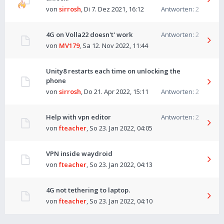
von
sirrosh
,
Di 7. Dez 2021, 16:12
Antworten:
2
4G on Volla22 doesn't' work
Antworten:
2
von
MV179
,
Sa 12. Nov 2022, 11:44
Unity8 restarts each time on unlocking the
phone
von
sirrosh
,
Do 21. Apr 2022, 15:11
Antworten:
2
Help with vpn editor
Antworten:
2
von
fteacher
,
So 23. Jan 2022, 04:05
VPN inside waydroid
von
fteacher
,
So 23. Jan 2022, 04:13
4G not tethering to laptop.
von
fteacher
,
So 23. Jan 2022, 04:10