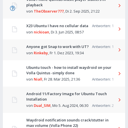
playback
von
TheObserver777
,
Di 2. Sep 2025, 21:22
X23 Ubuntu I have no cellular data
Antworten:
1
von
nickioan
,
Di 3. Jun 2025, 08:57
Anyone got Snap to work with UT?
Antworten:
1
von
Rinkeby
,
Fr 1. Dez 2023, 19:34
Ubuntu touch - how to install waydroid on your
Volla Quintus -simply done
von
Niall
,
Fr 28. Mär 2025, 21:36
Antworten:
1
Android 11/Factory Image for Ubuntu Touch
Installation
von
Dual_SIM
,
Mo 5. Aug 2024, 06:30
Antworten:
2
Waydroid notification sounds crack/stutter in
max volume (Volla Phone 22)