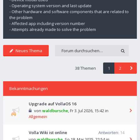
- Operating system version and last update
- Other hardware and software components that are related to
the problem
- Affected app including version number
- Attempts already made to solve the problem
Neues Thema
38 Themen
1
2
Bekanntmachungen
Upgrade auf VollaOS 16
von
waldbursche
,
Fr 3. Jul 2026, 15:42
in
Allgemein
Volla Wiki ist online
Antworten:
14
von
waldbursche
,
So 18. Mai 2025, 22:54
in