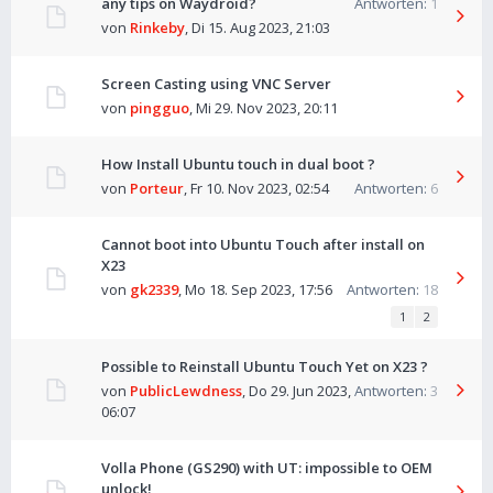
any tips on Waydroid?
Antworten:
1
von
Rinkeby
,
Di 15. Aug 2023, 21:03
Screen Casting using VNC Server
von
pingguo
,
Mi 29. Nov 2023, 20:11
How Install Ubuntu touch in dual boot ?
von
Porteur
,
Fr 10. Nov 2023, 02:54
Antworten:
6
Cannot boot into Ubuntu Touch after install on
X23
von
gk2339
,
Mo 18. Sep 2023, 17:56
Antworten:
18
1
2
Possible to Reinstall Ubuntu Touch Yet on X23 ?
von
PublicLewdness
,
Do 29. Jun 2023,
Antworten:
3
06:07
Volla Phone (GS290) with UT: impossible to OEM
unlock!