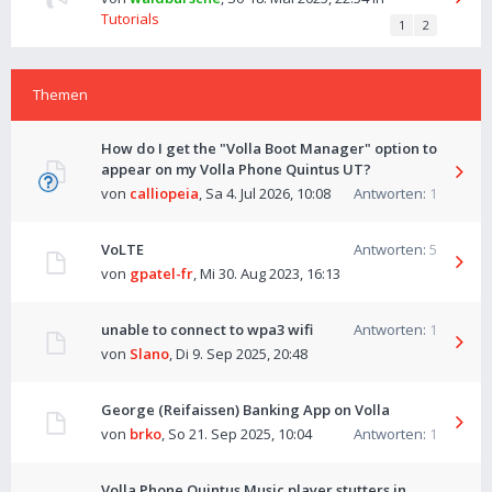
Tutorials
1
2
Themen
How do I get the "Volla Boot Manager" option to
appear on my Volla Phone Quintus UT?
von
calliopeia
,
Sa 4. Jul 2026, 10:08
Antworten:
1
VoLTE
Antworten:
5
von
gpatel-fr
,
Mi 30. Aug 2023, 16:13
unable to connect to wpa3 wifi
Antworten:
1
von
Slano
,
Di 9. Sep 2025, 20:48
George (Reifaissen) Banking App on Volla
von
brko
,
So 21. Sep 2025, 10:04
Antworten:
1
Volla Phone Quintus Music player stutters in