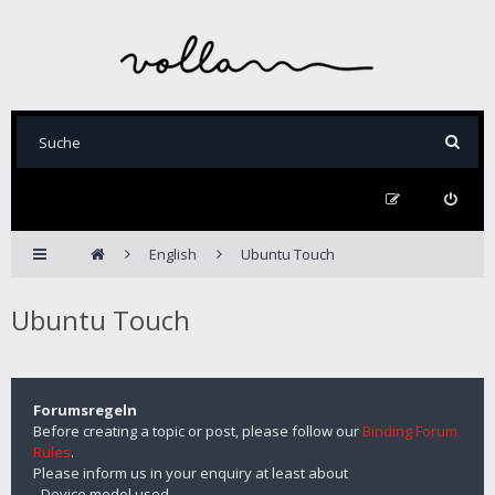
English
Ubuntu Touch
Ubuntu Touch
Forumsregeln
Before creating a topic or post, please follow our
Binding Forum
Rules
.
Please inform us in your enquiry at least about
- Device model used