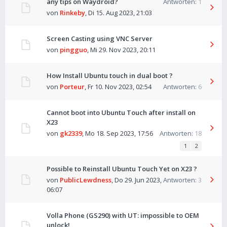
any tips on Waydroid?
Antworten:
1
von
Rinkeby
,
Di 15. Aug 2023, 21:03
Screen Casting using VNC Server
von
pingguo
,
Mi 29. Nov 2023, 20:11
How Install Ubuntu touch in dual boot ?
von
Porteur
,
Fr 10. Nov 2023, 02:54
Antworten:
6
Cannot boot into Ubuntu Touch after install on
X23
von
gk2339
,
Mo 18. Sep 2023, 17:56
Antworten:
18
1
2
Possible to Reinstall Ubuntu Touch Yet on X23 ?
von
PublicLewdness
,
Do 29. Jun 2023,
Antworten:
3
06:07
Volla Phone (GS290) with UT: impossible to OEM
unlock!