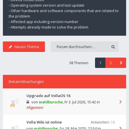
- Operating system version and last update
- Other hardware and software components that are related to
the problem
- Affected app including version number
- Attempts already made to solve the problem
Neues Thema
38 Themen
1
2
Bekanntmachungen
Upgrade auf VollaOS 16
von
waldbursche
,
Fr 3. Jul 2026, 15:42
in
Allgemein
Volla Wiki ist online
Antworten:
14
von
waldbursche
,
So 18. Mai 2025, 22:54
in