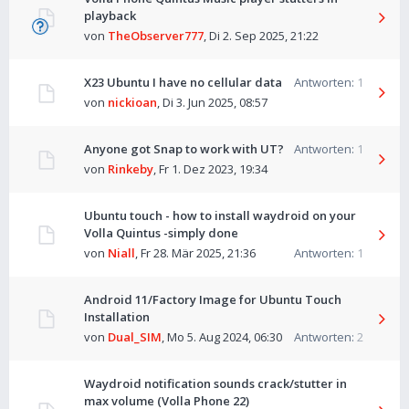
playback
von
TheObserver777
,
Di 2. Sep 2025, 21:22
X23 Ubuntu I have no cellular data
Antworten:
1
von
nickioan
,
Di 3. Jun 2025, 08:57
Anyone got Snap to work with UT?
Antworten:
1
von
Rinkeby
,
Fr 1. Dez 2023, 19:34
Ubuntu touch - how to install waydroid on your
Volla Quintus -simply done
von
Niall
,
Fr 28. Mär 2025, 21:36
Antworten:
1
Android 11/Factory Image for Ubuntu Touch
Installation
von
Dual_SIM
,
Mo 5. Aug 2024, 06:30
Antworten:
2
Waydroid notification sounds crack/stutter in
max volume (Volla Phone 22)