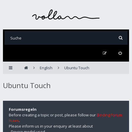
English
Ubuntu Touch
Ubuntu Touch
Forumsregeln
Before creating a topic or post, please follow our
Binding Forum
Rules
.
Please inform us in your enquiry at least about
- Device model used