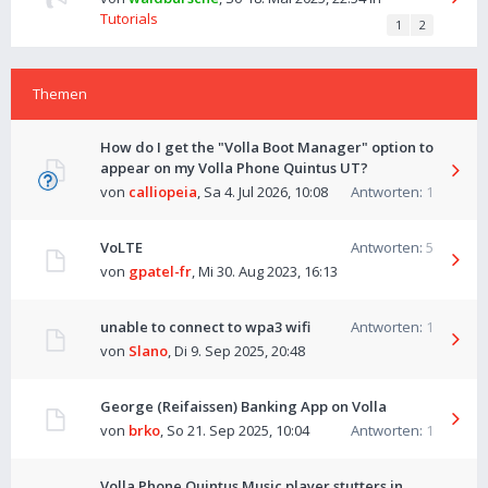
Tutorials
1
2
Themen
How do I get the "Volla Boot Manager" option to
appear on my Volla Phone Quintus UT?
von
calliopeia
,
Sa 4. Jul 2026, 10:08
Antworten:
1
VoLTE
Antworten:
5
von
gpatel-fr
,
Mi 30. Aug 2023, 16:13
unable to connect to wpa3 wifi
Antworten:
1
von
Slano
,
Di 9. Sep 2025, 20:48
George (Reifaissen) Banking App on Volla
von
brko
,
So 21. Sep 2025, 10:04
Antworten:
1
Volla Phone Quintus Music player stutters in