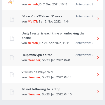
von
sirrosh
,
Di 7. Dez 2021, 16:12
Antworten:
2
4G on Volla22 doesn't' work
Antworten:
2
von
MV179
,
Sa 12. Nov 2022, 11:44
Unity8 restarts each time on unlocking the
phone
von
sirrosh
,
Do 21. Apr 2022, 15:11
Antworten:
2
Help with vpn editor
Antworten:
2
von
fteacher
,
So 23. Jan 2022, 04:05
VPN inside waydroid
von
fteacher
,
So 23. Jan 2022, 04:13
4G not tethering to laptop.
von
fteacher
,
So 23. Jan 2022, 04:10