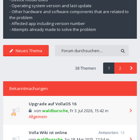
- Operating system version and last update
- Other hardware and software components that are related to
the problem
- Affected app including version number
- Attempts already made to solve the problem
Neues Thema
38 Themen
1
2
Bekanntmachungen
Upgrade auf VollaOS 16
von
waldbursche
,
Fr 3. Jul 2026, 15:42
in
Allgemein
Volla Wiki ist online
Antworten:
14
von
waldbursche
,
So 18. Mai 2025, 22:54
in