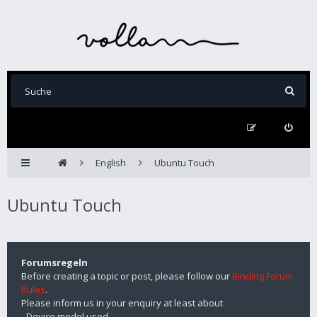
English
Ubuntu Touch
Ubuntu Touch
Forumsregeln
Before creating a topic or post, please follow our
Binding Forum
Rules
.
Please inform us in your enquiry at least about
- Device model used