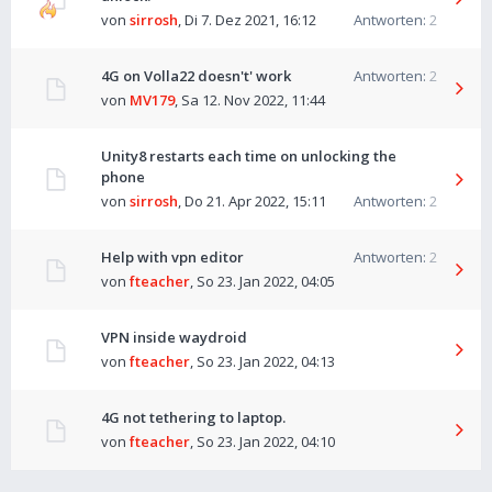
von
sirrosh
,
Di 7. Dez 2021, 16:12
Antworten:
2
4G on Volla22 doesn't' work
Antworten:
2
von
MV179
,
Sa 12. Nov 2022, 11:44
Unity8 restarts each time on unlocking the
phone
von
sirrosh
,
Do 21. Apr 2022, 15:11
Antworten:
2
Help with vpn editor
Antworten:
2
von
fteacher
,
So 23. Jan 2022, 04:05
VPN inside waydroid
von
fteacher
,
So 23. Jan 2022, 04:13
4G not tethering to laptop.
von
fteacher
,
So 23. Jan 2022, 04:10