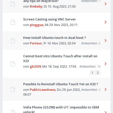
any tips on Waydroid?
Antworten:
1
von
Rinkeby
,
Di 15. Aug 2023, 21:03
Screen Casting using VNC Server
von
pingguo
,
Mi 29. Nov 2023, 20:11
How Install Ubuntu touch in dual boot ?
von
Porteur
,
Fr 10. Nov 2023, 02:54
Antworten:
6
Cannot boot into Ubuntu Touch after install on
X23
von
gk2339
,
Mo 18. Sep 2023, 17:56
Antworten:
18
1
2
Possible to Reinstall Ubuntu Touch Yet on X23 ?
von
PublicLewdness
,
Do 29. Jun 2023,
Antworten:
3
06:07
Volla Phone (GS290) with UT: impossible to OEM
unlock!