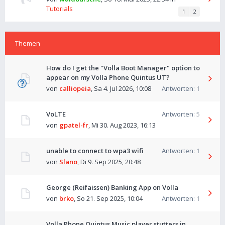
Tutorials
1
2
Themen
How do I get the "Volla Boot Manager" option to
appear on my Volla Phone Quintus UT?
von
calliopeia
,
Sa 4. Jul 2026, 10:08
Antworten:
1
VoLTE
Antworten:
5
von
gpatel-fr
,
Mi 30. Aug 2023, 16:13
unable to connect to wpa3 wifi
Antworten:
1
von
Slano
,
Di 9. Sep 2025, 20:48
George (Reifaissen) Banking App on Volla
von
brko
,
So 21. Sep 2025, 10:04
Antworten:
1
Volla Phone Quintus Music player stutters in