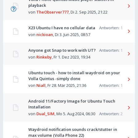
playback
von
TheObserver777
,
Di 2. Sep 2025, 21:22
X23 Ubuntu I have no cellular data
Antworten:
1
von
nickioan
,
Di 3. Jun 2025, 08:57
Anyone got Snap to work with UT?
Antworten:
1
von
Rinkeby
,
Fr 1. Dez 2023, 19:34
Ubuntu touch - how to install waydroid on your
Volla Quintus -simply done
von
Niall
,
Fr 28. Mär 2025, 21:36
Antworten:
1
Android 11/Factory Image for Ubuntu Touch
Installation
von
Dual_SIM
,
Mo 5. Aug 2024, 06:30
Antworten:
2
Waydroid notification sounds crack/stutter in
max volume (Volla Phone 22)