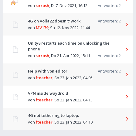
von
sirrosh
,
Di 7. Dez 2021, 16:12
Antworten:
2
4G on Volla22 doesn't' work
Antworten:
2
von
MV179
,
Sa 12. Nov 2022, 11:44
Unity8 restarts each time on unlocking the
phone
von
sirrosh
,
Do 21. Apr 2022, 15:11
Antworten:
2
Help with vpn editor
Antworten:
2
von
fteacher
,
So 23. Jan 2022, 04:05
VPN inside waydroid
von
fteacher
,
So 23. Jan 2022, 04:13
4G not tethering to laptop.
von
fteacher
,
So 23. Jan 2022, 04:10