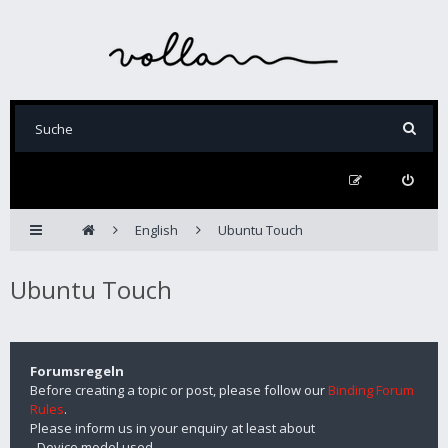
English
Ubuntu Touch
Ubuntu Touch
Forumsregeln
Before creating a topic or post, please follow our
Binding Forum
Rules
.
Please inform us in your enquiry at least about
- Device model used