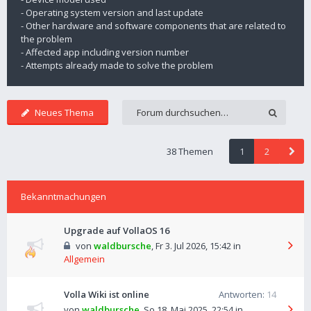
- Operating system version and last update
- Other hardware and software components that are related to
the problem
- Affected app including version number
- Attempts already made to solve the problem
Neues Thema
38 Themen
1
2
Bekanntmachungen
Upgrade auf VollaOS 16
von
waldbursche
,
Fr 3. Jul 2026, 15:42
in
Allgemein
Volla Wiki ist online
Antworten:
14
von
waldbursche
,
So 18. Mai 2025, 22:54
in