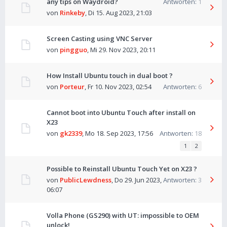
any tips on Waydroid?
Antworten:
1
von
Rinkeby
,
Di 15. Aug 2023, 21:03
Screen Casting using VNC Server
von
pingguo
,
Mi 29. Nov 2023, 20:11
How Install Ubuntu touch in dual boot ?
von
Porteur
,
Fr 10. Nov 2023, 02:54
Antworten:
6
Cannot boot into Ubuntu Touch after install on
X23
von
gk2339
,
Mo 18. Sep 2023, 17:56
Antworten:
18
1
2
Possible to Reinstall Ubuntu Touch Yet on X23 ?
von
PublicLewdness
,
Do 29. Jun 2023,
Antworten:
3
06:07
Volla Phone (GS290) with UT: impossible to OEM
unlock!