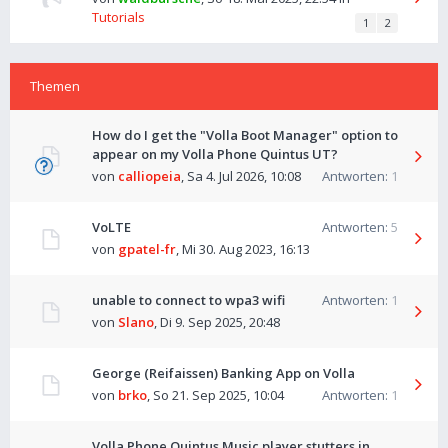
Tutorials
1
2
Themen
How do I get the "Volla Boot Manager" option to
appear on my Volla Phone Quintus UT?
von
calliopeia
,
Sa 4. Jul 2026, 10:08
Antworten:
1
VoLTE
Antworten:
5
von
gpatel-fr
,
Mi 30. Aug 2023, 16:13
unable to connect to wpa3 wifi
Antworten:
1
von
Slano
,
Di 9. Sep 2025, 20:48
George (Reifaissen) Banking App on Volla
von
brko
,
So 21. Sep 2025, 10:04
Antworten:
1
Volla Phone Quintus Music player stutters in