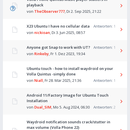
playback
von
TheObserver777
,
Di 2. Sep 2025, 21:22
X23 Ubuntu I have no cellular data
Antworten:
1
von
nickioan
,
Di 3. Jun 2025, 08:57
Anyone got Snap to work with UT?
Antworten:
1
von
Rinkeby
,
Fr 1. Dez 2023, 19:34
Ubuntu touch - how to install waydroid on your
Volla Quintus -simply done
von
Niall
,
Fr 28. Mär 2025, 21:36
Antworten:
1
Android 11/Factory Image for Ubuntu Touch
Installation
von
Dual_SIM
,
Mo 5. Aug 2024, 06:30
Antworten:
2
Waydroid notification sounds crack/stutter in
max volume (Volla Phone 22)