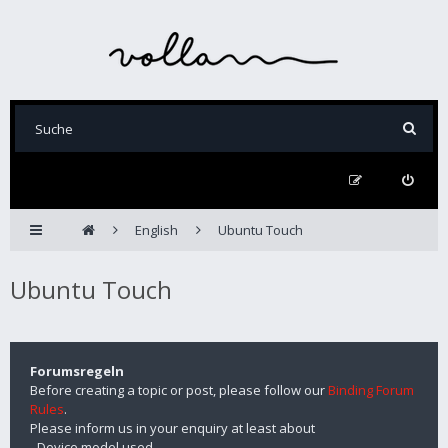
English
Ubuntu Touch
Ubuntu Touch
Forumsregeln
Before creating a topic or post, please follow our
Binding Forum
Rules
.
Please inform us in your enquiry at least about
- Device model used