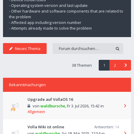
- Operating system version and last update
- Other hardware and software components that are related to
the problem
- Affected app including version number
- Attempts already made to solve the problem
Neues Thema
38 Themen
1
2
Bekanntmachungen
Upgrade auf VollaOS 16
von
waldbursche
,
Fr 3. Jul 2026, 15:42
in
Allgemein
Volla Wiki ist online
Antworten:
14
von
waldbursche
,
So 18. Mai 2025, 22:54
in