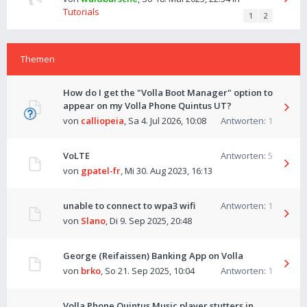
Tutorials
1
2
Themen
How do I get the "Volla Boot Manager" option to
appear on my Volla Phone Quintus UT?
von
calliopeia
,
Sa 4. Jul 2026, 10:08
Antworten:
1
VoLTE
Antworten:
5
von
gpatel-fr
,
Mi 30. Aug 2023, 16:13
unable to connect to wpa3 wifi
Antworten:
1
von
Slano
,
Di 9. Sep 2025, 20:48
George (Reifaissen) Banking App on Volla
von
brko
,
So 21. Sep 2025, 10:04
Antworten:
1
Volla Phone Quintus Music player stutters in