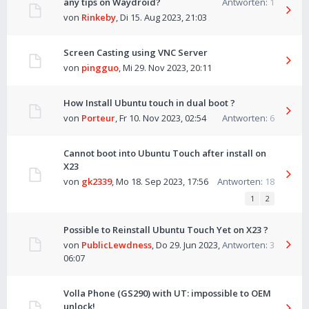
any tips on Waydroid?
Antworten:
1
von
Rinkeby
,
Di 15. Aug 2023, 21:03
Screen Casting using VNC Server
von
pingguo
,
Mi 29. Nov 2023, 20:11
How Install Ubuntu touch in dual boot ?
von
Porteur
,
Fr 10. Nov 2023, 02:54
Antworten:
6
Cannot boot into Ubuntu Touch after install on
X23
von
gk2339
,
Mo 18. Sep 2023, 17:56
Antworten:
18
1
2
Possible to Reinstall Ubuntu Touch Yet on X23 ?
von
PublicLewdness
,
Do 29. Jun 2023,
Antworten:
3
06:07
Volla Phone (GS290) with UT: impossible to OEM
unlock!