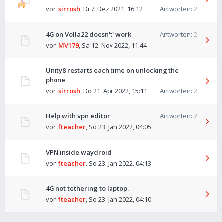
von
sirrosh
,
Di 7. Dez 2021, 16:12
Antworten:
2
4G on Volla22 doesn't' work
Antworten:
2
von
MV179
,
Sa 12. Nov 2022, 11:44
Unity8 restarts each time on unlocking the
phone
von
sirrosh
,
Do 21. Apr 2022, 15:11
Antworten:
2
Help with vpn editor
Antworten:
2
von
fteacher
,
So 23. Jan 2022, 04:05
VPN inside waydroid
von
fteacher
,
So 23. Jan 2022, 04:13
4G not tethering to laptop.
von
fteacher
,
So 23. Jan 2022, 04:10