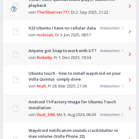
playback
von
TheObserver777
,
Di 2. Sep 2025, 21:22
X23 Ubuntu I have no cellular data
Antworten:
1
von
nickioan
,
Di 3. Jun 2025, 08:57
Anyone got Snap to work with UT?
Antworten:
1
von
Rinkeby
,
Fr 1. Dez 2023, 19:34
Ubuntu touch - how to install waydroid on your
Volla Quintus -simply done
von
Niall
,
Fr 28. Mär 2025, 21:36
Antworten:
1
Android 11/Factory Image for Ubuntu Touch
Installation
von
Dual_SIM
,
Mo 5. Aug 2024, 06:30
Antworten:
2
Waydroid notification sounds crack/stutter in
max volume (Volla Phone 22)