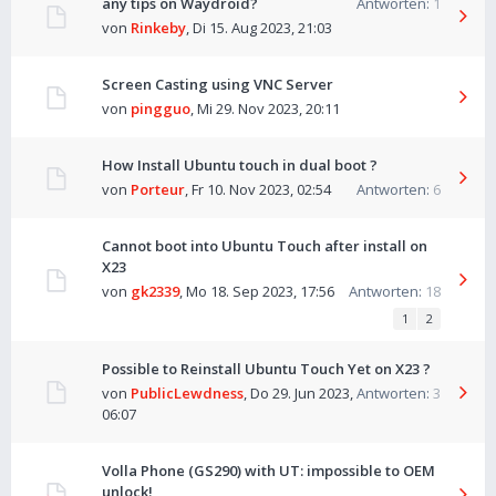
any tips on Waydroid?
Antworten:
1
von
Rinkeby
,
Di 15. Aug 2023, 21:03
Screen Casting using VNC Server
von
pingguo
,
Mi 29. Nov 2023, 20:11
How Install Ubuntu touch in dual boot ?
von
Porteur
,
Fr 10. Nov 2023, 02:54
Antworten:
6
Cannot boot into Ubuntu Touch after install on
X23
von
gk2339
,
Mo 18. Sep 2023, 17:56
Antworten:
18
1
2
Possible to Reinstall Ubuntu Touch Yet on X23 ?
von
PublicLewdness
,
Do 29. Jun 2023,
Antworten:
3
06:07
Volla Phone (GS290) with UT: impossible to OEM
unlock!