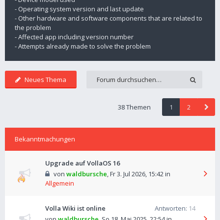
- Operating system version and last update
- Other hardware and software components that are related to
the problem
- Affected app including version number
- Attempts already made to solve the problem
Neues Thema
38 Themen
1
2
Bekanntmachungen
Upgrade auf VollaOS 16
von
waldbursche
,
Fr 3. Jul 2026, 15:42
in
Allgemein
Volla Wiki ist online
Antworten:
14
von
waldbursche
,
So 18. Mai 2025, 22:54
in