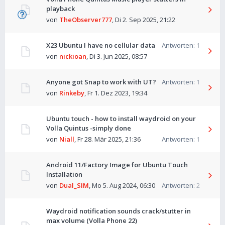
playback
von
TheObserver777
,
Di 2. Sep 2025, 21:22
X23 Ubuntu I have no cellular data
Antworten:
1
von
nickioan
,
Di 3. Jun 2025, 08:57
Anyone got Snap to work with UT?
Antworten:
1
von
Rinkeby
,
Fr 1. Dez 2023, 19:34
Ubuntu touch - how to install waydroid on your
Volla Quintus -simply done
von
Niall
,
Fr 28. Mär 2025, 21:36
Antworten:
1
Android 11/Factory Image for Ubuntu Touch
Installation
von
Dual_SIM
,
Mo 5. Aug 2024, 06:30
Antworten:
2
Waydroid notification sounds crack/stutter in
max volume (Volla Phone 22)