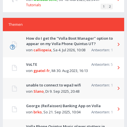
Tutorials
1
2
Themen
How do I get the "Volla Boot Manager" option to
appear on my Volla Phone Quintus UT?
von
calliopeia
,
Sa 4. Jul 2026, 10:08
Antworten:
1
VoLTE
Antworten:
5
von
gpatel-fr
,
Mi 30. Aug 2023, 16:13
unable to connect to wpa3 wifi
Antworten:
1
von
Slano
,
Di 9. Sep 2025, 20:48
George (Reifaissen) Banking App on Volla
von
brko
,
So 21. Sep 2025, 10:04
Antworten:
1
Volla Phone Quintus Music player stutters in