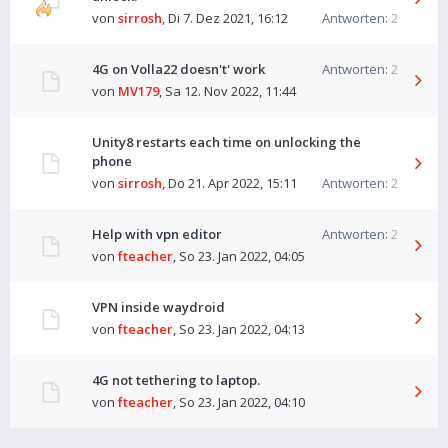
von
sirrosh
,
Di 7. Dez 2021, 16:12
Antworten:
2
4G on Volla22 doesn't' work
Antworten:
2
von
MV179
,
Sa 12. Nov 2022, 11:44
Unity8 restarts each time on unlocking the
phone
von
sirrosh
,
Do 21. Apr 2022, 15:11
Antworten:
2
Help with vpn editor
Antworten:
2
von
fteacher
,
So 23. Jan 2022, 04:05
VPN inside waydroid
von
fteacher
,
So 23. Jan 2022, 04:13
4G not tethering to laptop.
von
fteacher
,
So 23. Jan 2022, 04:10