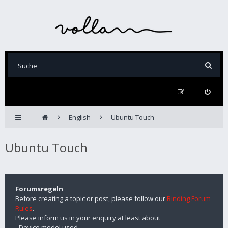
English
Ubuntu Touch
Ubuntu Touch
Forumsregeln
Before creating a topic or post, please follow our
Binding Forum
Rules
.
Please inform us in your enquiry at least about
- Device model used