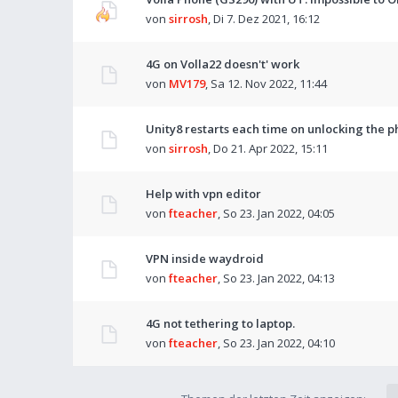
von
sirrosh
,
Di 7. Dez 2021, 16:12
4G on Volla22 doesn't' work
von
MV179
,
Sa 12. Nov 2022, 11:44
Unity8 restarts each time on unlocking the 
von
sirrosh
,
Do 21. Apr 2022, 15:11
Help with vpn editor
von
fteacher
,
So 23. Jan 2022, 04:05
VPN inside waydroid
von
fteacher
,
So 23. Jan 2022, 04:13
4G not tethering to laptop.
von
fteacher
,
So 23. Jan 2022, 04:10