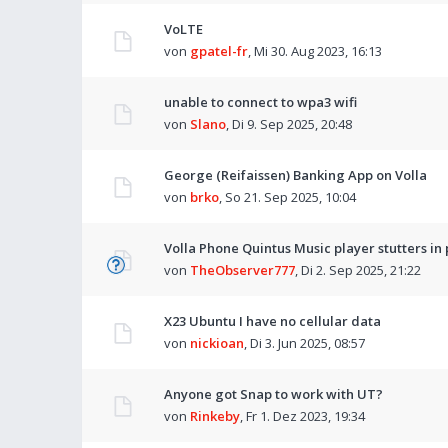
VoLTE
von
gpatel-fr
,
Mi 30. Aug 2023, 16:13
unable to connect to wpa3 wifi
von
Slano
,
Di 9. Sep 2025, 20:48
George (Reifaissen) Banking App on Volla
von
brko
,
So 21. Sep 2025, 10:04
Volla Phone Quintus Music player stutters in
von
TheObserver777
,
Di 2. Sep 2025, 21:22
X23 Ubuntu I have no cellular data
von
nickioan
,
Di 3. Jun 2025, 08:57
Anyone got Snap to work with UT?
von
Rinkeby
,
Fr 1. Dez 2023, 19:34