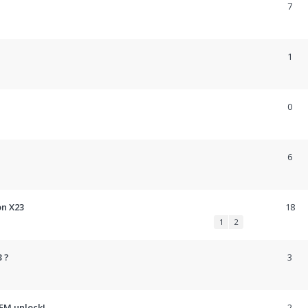
7
1
0
6
on X23
18
1
2
3 ?
3
OEM unlock!
2