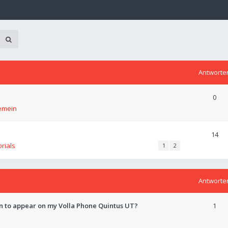
Antworte
0
emein
14
orials
1
2
Antworte
on to appear on my Volla Phone Quintus UT?
1