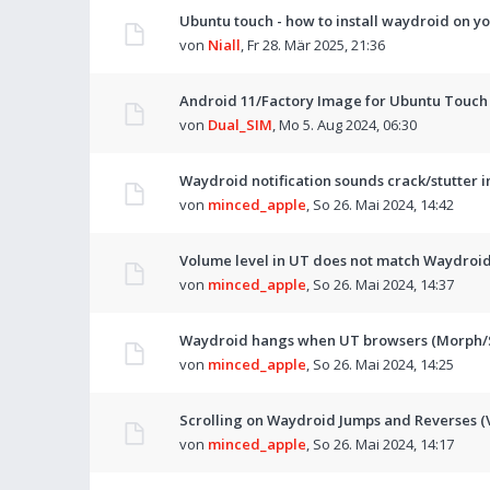
Ubuntu touch - how to install waydroid on yo
von
Niall
,
Fr 28. Mär 2025, 21:36
Android 11/Factory Image for Ubuntu Touch 
von
Dual_SIM
,
Mo 5. Aug 2024, 06:30
Waydroid notification sounds crack/stutter 
von
minced_apple
,
So 26. Mai 2024, 14:42
Volume level in UT does not match Waydroid
von
minced_apple
,
So 26. Mai 2024, 14:37
Waydroid hangs when UT browsers (Morph/Sa
von
minced_apple
,
So 26. Mai 2024, 14:25
Scrolling on Waydroid Jumps and Reverses (V
von
minced_apple
,
So 26. Mai 2024, 14:17