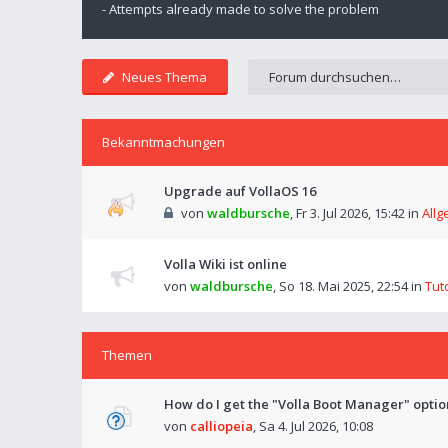
- Attempts already made to solve the problem
Neues Thema
Bekanntmachungen
Upgrade auf VollaOS 16
von
waldbursche
,
Fr 3. Jul 2026, 15:42
in
Allg
Volla Wiki ist online
von
waldbursche
,
So 18. Mai 2025, 22:54
in
Tut
Themen
How do I get the "Volla Boot Manager" opti
von
calliopeia
,
Sa 4. Jul 2026, 10:08