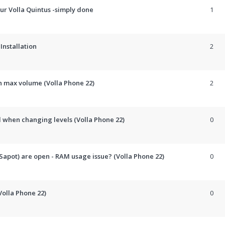
ur Volla Quintus -simply done
1
Installation
2
in max volume (Volla Phone 22)
2
 when changing levels (Volla Phone 22)
0
pot) are open - RAM usage issue? (Volla Phone 22)
0
olla Phone 22)
0