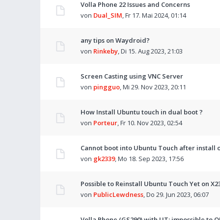
Volla Phone 22 Issues and Concerns
von
Dual_SIM
,
Fr 17. Mai 2024, 01:14
any tips on Waydroid?
von
Rinkeby
,
Di 15. Aug 2023, 21:03
Screen Casting using VNC Server
von
pingguo
,
Mi 29. Nov 2023, 20:11
How Install Ubuntu touch in dual boot ?
von
Porteur
,
Fr 10. Nov 2023, 02:54
Cannot boot into Ubuntu Touch after install 
von
gk2339
,
Mo 18. Sep 2023, 17:56
Possible to Reinstall Ubuntu Touch Yet on X2
von
PublicLewdness
,
Do 29. Jun 2023, 06:07
Volla Phone (GS290) with UT: impossible to 