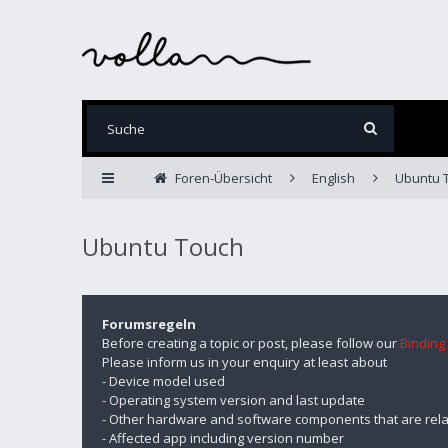
Foren-Übersicht
English
Ubuntu 
Ubuntu Touch
Forumsregeln
Before creating a topic or post, please follow our
Binding
Please inform us in your enquiry at least about
- Device model used
- Operating system version and last update
- Other hardware and software components that are rela
- Affected app including version number