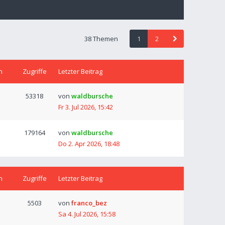
38 Themen
1
2
n
Zugriffe
Letzter Beitrag
53318
von
waldbursche
Fr 3. Jul 2026, 15:42
179164
von
waldbursche
Do 2. Apr 2026, 18:48
n
Zugriffe
Letzter Beitrag
5503
von
franco_bez
Sa 4. Jul 2026, 15:58