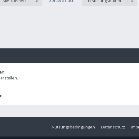
Sortiere nach
Alle Themen
Erstellungsdatum
en.
rstellen.
n.
Nutzungsbedingungen
Datenschutz
Imp