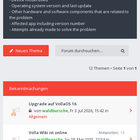
- Operating system version and last update
- Other hardware and software components that are related to
the problem
- Affected app including version number
- Attempts already made to solve the problem
Neues Thema
12 Themen • Seite
1
von
1
Bekanntmachungen
Upgrade auf VollaOS 16
von
waldbursche
,
Fr 3. Jul 2026, 15:42
in
Allgemein
Volla Wiki ist online
Antworten:
14
von
waldbursche
,
So 18. Mai 2025, 22:54
in