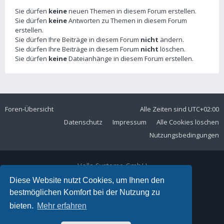
Sie dürfen
keine
neuen Themen in diesem Forum erstellen.
Sie dürfen
keine
Antworten zu Themen in diesem Forum
erstellen.
Sie dürfen Ihre Beiträge in diesem Forum
nicht
ändern.
Sie dürfen Ihre Beiträge in diesem Forum
nicht
löschen.
Sie dürfen
keine
Dateianhänge in diesem Forum erstellen.
Foren-Übersicht
Alle Zeiten sind
UTC+02:00
Datenschutz
Impressum
Alle Cookies löschen
Nutzungsbedingungen
Volla Systeme GmbH
Kölner Straße 102
Diese Website nutzt Cookies, um Ihnen den
42897 Remscheid
bestmöglichen Komfort bei der Nutzung zu
Telefon:
+49 2191 59897 61
bieten.
Mehr erfahren
E-Mail:
forum@volla.online