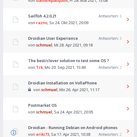
von
danielepasquini
,
Fr 28. Mai 2021, 15:08
Sailfish 4.2.0.21
Antworten:
6
von
razno
,
So 24. Okt 2021, 20:09
Droidian User Experience
Antworten:
3
von
schmuel
,
Mi 28. Apr 2021, 09:18
The best/clever solution to test some OS ?
von
Trk
,
Mo 20. Sep 2021, 15:49
Antworten:
2
Droidian Installation on VollaPhone
von
schmuel
,
Mo 26. Apr 2021, 11:17
Postmarket OS
von
schmuel
,
Sa 24. Apr 2021, 20:05
Droidian - Running Debian on Android phones
von
eriki73
,
Sa 17. Apr 2021, 10:38
Antworten:
2