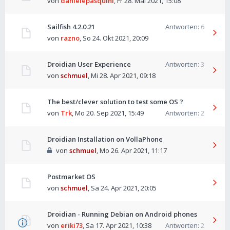
von
danielepasquini
,
Fr 28. Mai 2021, 15:08
Sailfish 4.2.0.21
Antworten:
6
von
razno
,
So 24. Okt 2021, 20:09
Droidian User Experience
Antworten:
3
von
schmuel
,
Mi 28. Apr 2021, 09:18
The best/clever solution to test some OS ?
von
Trk
,
Mo 20. Sep 2021, 15:49
Antworten:
2
Droidian Installation on VollaPhone
von
schmuel
,
Mo 26. Apr 2021, 11:17
Postmarket OS
von
schmuel
,
Sa 24. Apr 2021, 20:05
Droidian - Running Debian on Android phones
von
eriki73
,
Sa 17. Apr 2021, 10:38
Antworten:
2