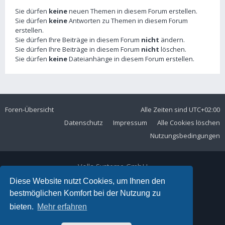
Sie dürfen
keine
neuen Themen in diesem Forum erstellen.
Sie dürfen
keine
Antworten zu Themen in diesem Forum
erstellen.
Sie dürfen Ihre Beiträge in diesem Forum
nicht
ändern.
Sie dürfen Ihre Beiträge in diesem Forum
nicht
löschen.
Sie dürfen
keine
Dateianhänge in diesem Forum erstellen.
Foren-Übersicht
Alle Zeiten sind
UTC+02:00
Datenschutz
Impressum
Alle Cookies löschen
Nutzungsbedingungen
Volla Systeme GmbH
Kölner Straße 102
Diese Website nutzt Cookies, um Ihnen den
42897 Remscheid
bestmöglichen Komfort bei der Nutzung zu
Telefon:
+49 2191 59897 61
bieten.
Mehr erfahren
E-Mail:
forum@volla.online