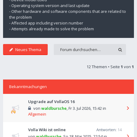
- Operating system version and last update
- Other hardware and software components that are related to
the problem
- Affected app including version number
- Attempts already made to solve the problem
Neues Thema
12 Themen • Seite
1
von
1
Bekanntmachungen
Upgrade auf VollaOS 16
von
waldbursche
,
Fr 3. Jul 2026, 15:42
in
Allgemein
Volla Wiki ist online
Antworten:
14
von
waldbursche
,
So 18. Mai 2025, 22:54
in