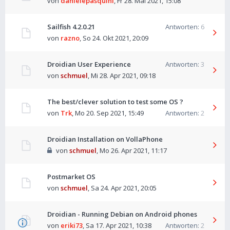
von
danielepasquini
,
Fr 28. Mai 2021, 15:08
Sailfish 4.2.0.21
Antworten:
6
von
razno
,
So 24. Okt 2021, 20:09
Droidian User Experience
Antworten:
3
von
schmuel
,
Mi 28. Apr 2021, 09:18
The best/clever solution to test some OS ?
von
Trk
,
Mo 20. Sep 2021, 15:49
Antworten:
2
Droidian Installation on VollaPhone
von
schmuel
,
Mo 26. Apr 2021, 11:17
Postmarket OS
von
schmuel
,
Sa 24. Apr 2021, 20:05
Droidian - Running Debian on Android phones
von
eriki73
,
Sa 17. Apr 2021, 10:38
Antworten:
2