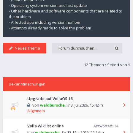
- Operating system version and last update
- Other hardware and software components that are related to
the problem
- Affected app including version number
- Attempts already made to solve the problem
Neues Thema
12 Themen • Seite
1
von
1
Bekanntmachungen
Upgrade auf VollaOS 16
von
waldbursche
,
Fr 3. Jul 2026, 15:42
in
Allgemein
Volla Wiki ist online
Antworten:
14
von
waldbursche
,
So 18. Mai 2025, 22:54
in