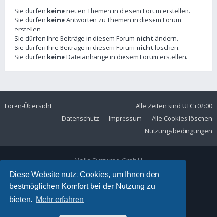
Sie dürfen
keine
neuen Themen in diesem Forum erstellen.
Sie dürfen
keine
Antworten zu Themen in diesem Forum
erstellen.
Sie dürfen Ihre Beiträge in diesem Forum
nicht
ändern.
Sie dürfen Ihre Beiträge in diesem Forum
nicht
löschen.
Sie dürfen
keine
Dateianhänge in diesem Forum erstellen.
Foren-Übersicht
Alle Zeiten sind
UTC+02:00
Datenschutz
Impressum
Alle Cookies löschen
Nutzungsbedingungen
Volla Systeme GmbH
Kölner Straße 102
Diese Website nutzt Cookies, um Ihnen den
42897 Remscheid
bestmöglichen Komfort bei der Nutzung zu
Telefon:
+49 2191 59897 61
bieten.
Mehr erfahren
E-Mail:
forum@volla.online