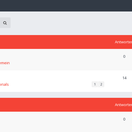
Antworte
0
emein
14
orials
1
2
Antworte
0