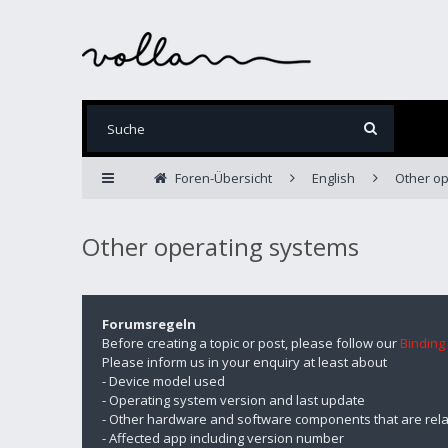
Foren-Übersicht
English
Other op
Other operating systems
Forumsregeln
Before creating a topic or post, please follow our
Binding
Please inform us in your enquiry at least about
- Device model used
- Operating system version and last update
- Other hardware and software components that are rela
- Affected app including version number