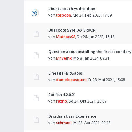
ubuntu touch vs droidian
von
tbspoon
,
Mo 24. Feb 2025, 17:59
Dual boot SYNTAX ERROR
von
Mathias08
,
Do 26. Jan 2023, 16:18
Question about installing the first secondar
von
MrVeink
,
Mo 8. Jan 2024, 09:31
Lineage+BitGapps
von
danielepasquini
,
Fr 28. Mai 2021, 15:08
Sailfish 4.2.0.21
von
razno
,
So 24. Okt 2021, 20:09
Droidian User Experience
von
schmuel
,
Mi 28. Apr 2021, 09:18