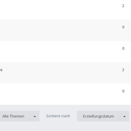
2
0
0
es
2
0
Sortiere nach
Alle Themen
Erstellungsdatum