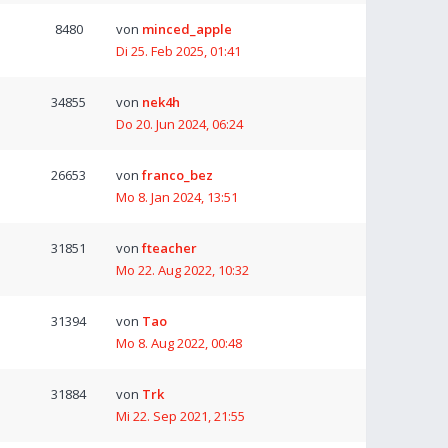
8480
von
minced_apple
Di 25. Feb 2025, 01:41
34855
von
nek4h
Do 20. Jun 2024, 06:24
26653
von
franco_bez
Mo 8. Jan 2024, 13:51
31851
von
fteacher
Mo 22. Aug 2022, 10:32
31394
von
Tao
Mo 8. Aug 2022, 00:48
31884
von
Trk
Mi 22. Sep 2021, 21:55