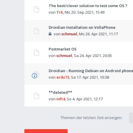
The best/clever solution to test some OS ?
von
Trk
,
Mo 20. Sep 2021, 15:49
Droidian Installation on VollaPhone
von
schmuel
,
Mo 26. Apr 2021, 11:17
Postmarket OS
von
schmuel
,
Sa 24. Apr 2021, 20:05
Droidian - Running Debian on Android phon
von
eriki73
,
Sa 17. Apr 2021, 10:38
**deleted**
von
nift4
,
So 4. Apr 2021, 12:17
Themen der letzten Zeit anzeigen: