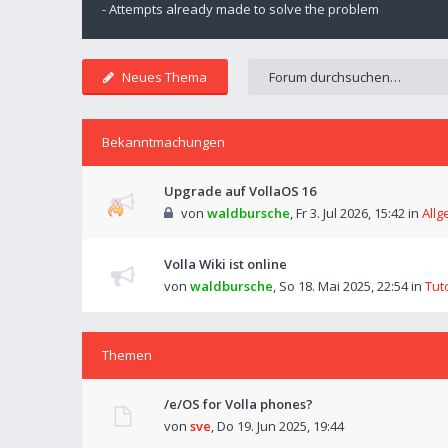
- Attempts already made to solve the problem
Neues Thema
Bekanntmachungen
Upgrade auf VollaOS 16
von
waldbursche
,
Fr 3. Jul 2026, 15:42
in
Allg
Volla Wiki ist online
von
waldbursche
,
So 18. Mai 2025, 22:54
in
Tut
Themen
/e/OS for Volla phones?
von
sve
,
Do 19. Jun 2025, 19:44