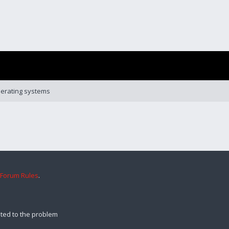
erating systems
 Forum Rules
.
ted to the problem