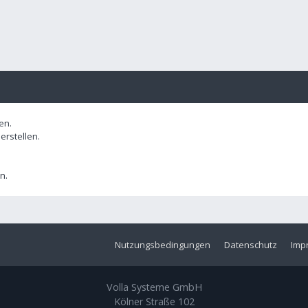
en.
rstellen.
n.
Nutzungsbedingungen
Datenschutz
Imp
Volla Systeme GmbH
Kölner Straße 102