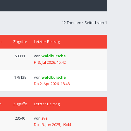
12 Themen • Seite
1
von
1
n
Zugriffe
Letzter Beitrag
53311
von
waldbursche
Fr 3. Jul 2026, 15:42
179139
von
waldbursche
Do 2. Apr 2026, 18:48
n
Zugriffe
Letzter Beitrag
23540
von
sve
Do 19. Jun 2025, 19:44