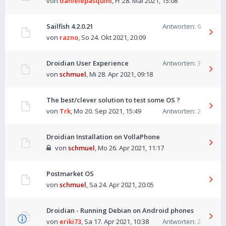
von
danielepasquini
,
Fr 28. Mai 2021, 15:08
Sailfish 4.2.0.21
Antworten:
6
von
razno
,
So 24. Okt 2021, 20:09
Droidian User Experience
Antworten:
3
von
schmuel
,
Mi 28. Apr 2021, 09:18
The best/clever solution to test some OS ?
von
Trk
,
Mo 20. Sep 2021, 15:49
Antworten:
2
Droidian Installation on VollaPhone
von
schmuel
,
Mo 26. Apr 2021, 11:17
Postmarket OS
von
schmuel
,
Sa 24. Apr 2021, 20:05
Droidian - Running Debian on Android phones
von
eriki73
,
Sa 17. Apr 2021, 10:38
Antworten:
2