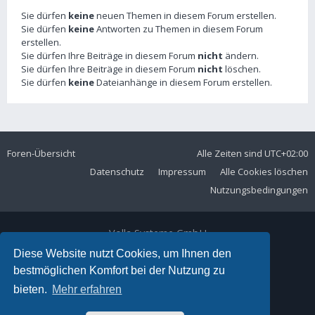
Sie dürfen
keine
neuen Themen in diesem Forum erstellen.
Sie dürfen
keine
Antworten zu Themen in diesem Forum
erstellen.
Sie dürfen Ihre Beiträge in diesem Forum
nicht
ändern.
Sie dürfen Ihre Beiträge in diesem Forum
nicht
löschen.
Sie dürfen
keine
Dateianhänge in diesem Forum erstellen.
Foren-Übersicht
Alle Zeiten sind
UTC+02:00
Datenschutz
Impressum
Alle Cookies löschen
Nutzungsbedingungen
Volla Systeme GmbH
Kölner Straße 102
Diese Website nutzt Cookies, um Ihnen den
42897 Remscheid
bestmöglichen Komfort bei der Nutzung zu
Telefon:
+49 2191 59897 61
bieten.
Mehr erfahren
E-Mail:
forum@volla.online