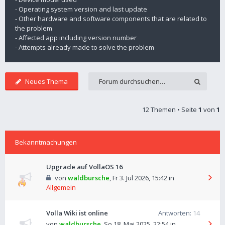
- Operating system version and last update
- Other hardware and software components that are related to
the problem
- Affected app including version number
- Attempts already made to solve the problem
Neues Thema
12 Themen • Seite
1
von
1
Bekanntmachungen
Upgrade auf VollaOS 16
von
waldbursche
,
Fr 3. Jul 2026, 15:42
in
Allgemein
Volla Wiki ist online
Antworten:
14
von
waldbursche
,
So 18. Mai 2025, 22:54
in