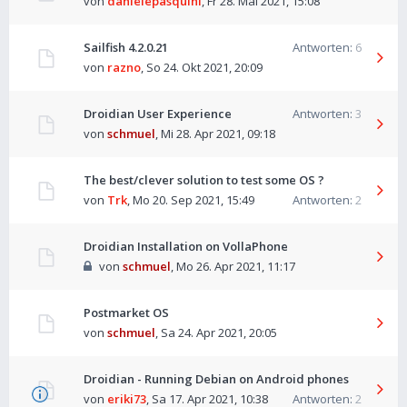
von
danielepasquini
,
Fr 28. Mai 2021, 15:08
Sailfish 4.2.0.21
Antworten:
6
von
razno
,
So 24. Okt 2021, 20:09
Droidian User Experience
Antworten:
3
von
schmuel
,
Mi 28. Apr 2021, 09:18
The best/clever solution to test some OS ?
von
Trk
,
Mo 20. Sep 2021, 15:49
Antworten:
2
Droidian Installation on VollaPhone
von
schmuel
,
Mo 26. Apr 2021, 11:17
Postmarket OS
von
schmuel
,
Sa 24. Apr 2021, 20:05
Droidian - Running Debian on Android phones
von
eriki73
,
Sa 17. Apr 2021, 10:38
Antworten:
2