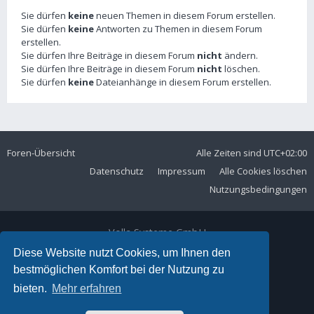
Sie dürfen
keine
neuen Themen in diesem Forum erstellen.
Sie dürfen
keine
Antworten zu Themen in diesem Forum
erstellen.
Sie dürfen Ihre Beiträge in diesem Forum
nicht
ändern.
Sie dürfen Ihre Beiträge in diesem Forum
nicht
löschen.
Sie dürfen
keine
Dateianhänge in diesem Forum erstellen.
Foren-Übersicht
Alle Zeiten sind
UTC+02:00
Datenschutz
Impressum
Alle Cookies löschen
Nutzungsbedingungen
Volla Systeme GmbH
Kölner Straße 102
Diese Website nutzt Cookies, um Ihnen den
42897 Remscheid
bestmöglichen Komfort bei der Nutzung zu
Telefon:
+49 2191 59897 61
bieten.
Mehr erfahren
E-Mail:
forum@volla.online