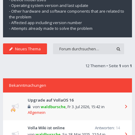
- Operating system version and last update
- Other hardware and software components that are related to
the problem
- Affected app including version number
- Attempts already made to solve the problem
Neues Thema
12 Themen • Seite
1
von
1
Bekanntmachungen
Upgrade auf VollaOS 16
von
waldbursche
,
Fr 3. Jul 2026, 15:42
in
Allgemein
Volla Wiki ist online
Antworten:
14
von
waldbursche
,
So 18. Mai 2025, 22:54
in