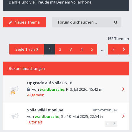
Danke und viel Freude mit Deinem VollaPhone
Neues Thema
153 Themen
Seite
1
von
7
1
2
3
4
5
…
7
Bekanntmachungen
Upgrade auf VollaOS 16
von
waldbursche
,
Fr 3. Jul 2026, 15:42
in
Allgemein
Volla Wiki ist online
Antworten:
14
von
waldbursche
,
So 18. Mai 2025, 22:54
in
Tutorials
1
2