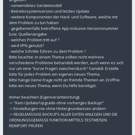
- verwendetes Gerätemodell
- Betriebssystemversion und letztes Update
- weitere Komponenten der Hard- und Software, welche mit
dem Problem zu tun haben
- gegebenenfalls betroffene App inclusive Versionsnummer
bzw. Quellenangabe
- welches Problem tritt auf ?
- wird VPN genutzt?
- welche Schritte führen zu dem Problem ?
Bitte beachte: In einem Thema sollten nicht mehrere
verschiedene Probleme behandelt werden, auch wenn es sich
nur um eine "kurze Fragen zwischendurch" handelt. Erstelle
bitte für jedes Problem ein eigenes neues Thema.
Bitte hänge Deine Frage nicht an fremde Themen an. Eröffne
bitte ein neues Thema, wenn Du Hilfe benötigst.
Immer beachten (Eigenverantwortung):
-> "Kein Update/Upgrade ohne vorheriges Backup!"
-> Einstellungen nie ohne Hintergrundwissen ändern
-> REGELMÄSSIGE BACKUPS ALLER DATEN ANLEGEN UND DIE
ORDNUNGSGEMÄSSE FUNKTION MITTELS TESTWEISEN
REIMPORT PRÜFEN