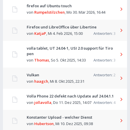
firefox auf Ubuntu touch
von
Rumpelstilzchen
,
Mo 30. Mär 2026, 16:44
Firefox und LibreOffice über Libertine
von
KatjaP
,
Mi 4. Feb 2026, 15:00
Antworten:
3
volla tablet, UT 24.04-1, USI 2.0 support für Tiro
pen
von
Thomas
,
So 5. Okt 2025, 14:33
Antworten:
3
Vulkan
Antworten:
2
von
haagch
,
Mi 8. Okt 2025, 22:31
Volla Phone 22 defekt nach Update auf 24.04.1.1
von
jollavolla
,
Do 11. Dez 2025, 14:07
Antworten:
4
Konstanter Upload - welcher Dienst
von
Hubertson
,
Mi 10. Dez 2025, 09:38