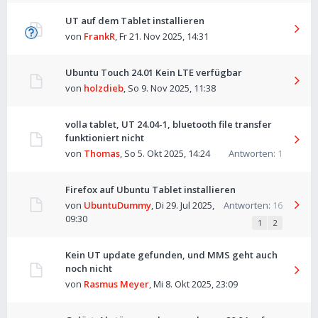
UT auf dem Tablet installieren
von
FrankR
,
Fr 21. Nov 2025, 14:31
Ubuntu Touch 24.01 Kein LTE verfügbar
von
holzdieb
,
So 9. Nov 2025, 11:38
volla tablet, UT 24.04-1, bluetooth file transfer
funktioniert nicht
von
Thomas
,
So 5. Okt 2025, 14:24
Antworten:
1
Firefox auf Ubuntu Tablet installieren
von
UbuntuDummy
,
Di 29. Jul 2025,
Antworten:
16
09:30
1
2
Kein UT update gefunden, und MMS geht auch
noch nicht
von
Rasmus Meyer
,
Mi 8. Okt 2025, 23:09