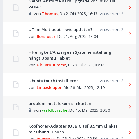
Gelöst: Abstürze nach upgrade von 20.04 auf
24.04-1
von
Thomas
,
Do 2. Okt 2025, 16:13
Antworten:
6
UT im Multiboot -- wie updaten?
Antworten:
3
von
floss-user
,
Do 21. Aug 2025, 13:04
HHelligkeit/Anzeige in Systemeinstellung
hängt Ubuntu Tablet
von
UbuntuDummy
,
Di 29. Jul 2025, 09:32
Ubuntu touch installieren
Antworten:
8
von
Linuxskipper
,
Mo 26. Mai 2025, 12:19
problem mit telekom-simkarten
von
waldbursche
,
Do 15. Mai 2025, 20:30
Kopfhörer-Adapter (USB-C auf 3,5mm Klinke)
mit Ubuntu Touch
von
jojumaxx
,
Sa 28. Dez 2024, 23:59
Antworten:
3