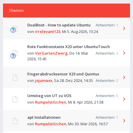
Themen
DualBoot - How to update Ubuntu
Antworten:
1
von
irrelevant123
,
Mi 5. Aug 2026, 13:24
Rote Funktionstaste X23 unter UbuntuTouch
von
VorGartenZwerg
,
Do 14. Mai
Antworten:
3
2026, 15:45
Fingerabdrucksensor X23 und Quintus
von
jojumaxx
,
Sa 28. Dez 2024, 14:35
Antworten:
2
Umstieg von UT zu VOS
Antworten:
5
von
Rumpelstilzchen
,
Mi 8. Apr 2026, 21:38
apt Installationen
Antworten:
1
von
Rumpelstilzchen
,
Mo 30. Mär 2026, 16:57