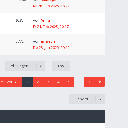
Mi 26. Feb 2025, 18:22
9285
von
Anna
Fr 21. Feb 2025, 20:17
5772
von
arnysch
Do 23. Jan 2025, 20:19
Absteigend
ite
1
von
7
1
2
3
4
5
…
7
Gehe zu