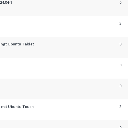
24.04-1
6
3
ängt Ubuntu Tablet
0
8
0
) mit Ubuntu Touch
3
9