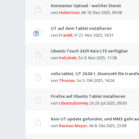
Konstanter Upload - welcher Dienst
von
Hubertson
,
Mi 10. Dez 2025, 09:38
UT auf dem Tablet installieren
von
FrankR
,
Fr 21. Nov 2025, 14:31
Ubuntu Touch 24.01 Kein LTE verfügbar
von
holzdieb
,
So 9. Nov 2025, 11:38
volla tablet, UT 24.04-1, bluetooth file transf
von
Thomas
,
So 5. Okt 2025, 14:24
Firefox auf Ubuntu Tablet installieren
von
UbuntuDummy
,
Di 29. Jul 2025, 09:30
Kein UT update gefunden, und MMS geht au
von
Rasmus Meyer
,
Mi 8. Okt 2025, 23:09