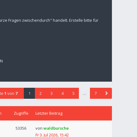
ze Fragen zwischendurch" handelt. Erstelle bitte für
EN
ite
1
von
7
1
2
3
4
5
…
7
n
Zugriffe
Letzter Beitrag
53356
von
waldbursche
Fr 3. Jul 2026, 15:42