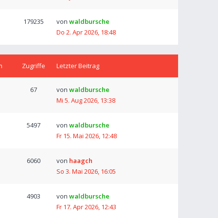
179235
von
waldbursche
Do 2. Apr 2026, 18:48
n
Zugriffe
Letzter Beitrag
67
von
waldbursche
Mi 5. Aug 2026, 13:38
5497
von
waldbursche
Fr 15. Mai 2026, 12:48
6060
von
haagch
So 3. Mai 2026, 16:05
4903
von
waldbursche
Fr 17. Apr 2026, 12:43