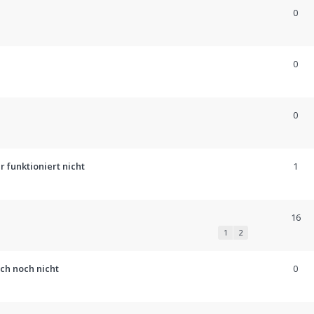
0
0
0
er funktioniert nicht
1
16
1
2
ch noch nicht
0