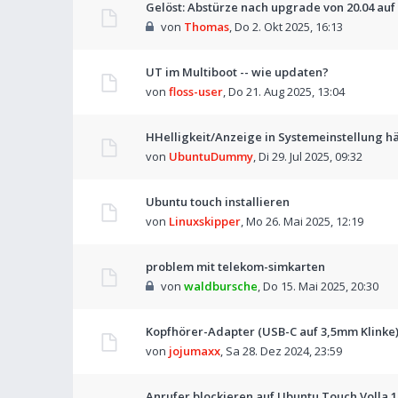
Gelöst: Abstürze nach upgrade von 20.04 auf 
von
Thomas
,
Do 2. Okt 2025, 16:13
UT im Multiboot -- wie updaten?
von
floss-user
,
Do 21. Aug 2025, 13:04
HHelligkeit/Anzeige in Systemeinstellung h
von
UbuntuDummy
,
Di 29. Jul 2025, 09:32
Ubuntu touch installieren
von
Linuxskipper
,
Mo 26. Mai 2025, 12:19
problem mit telekom-simkarten
von
waldbursche
,
Do 15. Mai 2025, 20:30
Kopfhörer-Adapter (USB-C auf 3,5mm Klinke
von
jojumaxx
,
Sa 28. Dez 2024, 23:59
Anrufer blockieren auf Ubuntu Touch Volla 1