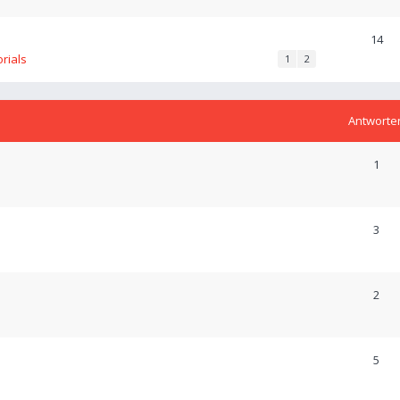
14
orials
1
2
Antworte
1
3
2
5