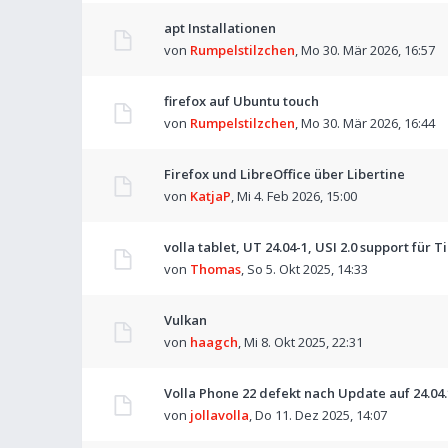
apt Installationen
von
Rumpelstilzchen
,
Mo 30. Mär 2026, 16:57
firefox auf Ubuntu touch
von
Rumpelstilzchen
,
Mo 30. Mär 2026, 16:44
Firefox und LibreOffice über Libertine
von
KatjaP
,
Mi 4. Feb 2026, 15:00
volla tablet, UT 24.04-1, USI 2.0 support für T
von
Thomas
,
So 5. Okt 2025, 14:33
Vulkan
von
haagch
,
Mi 8. Okt 2025, 22:31
Volla Phone 22 defekt nach Update auf 24.04.
von
jollavolla
,
Do 11. Dez 2025, 14:07