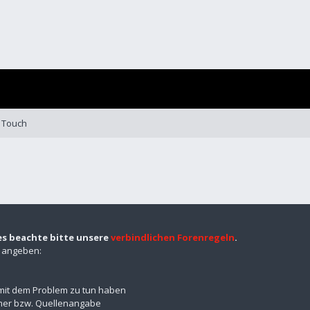
 Touch
es beachte bitte unsere
verbindlichen Forenregeln
.
n angeben:
mit dem Problem zu tun haben
mmer bzw. Quellenangabe