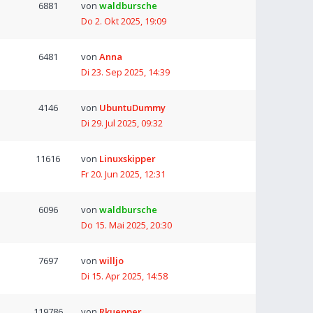
6881
von
waldbursche
Do 2. Okt 2025, 19:09
6481
von
Anna
Di 23. Sep 2025, 14:39
4146
von
UbuntuDummy
Di 29. Jul 2025, 09:32
11616
von
Linuxskipper
Fr 20. Jun 2025, 12:31
6096
von
waldbursche
Do 15. Mai 2025, 20:30
7697
von
willjo
Di 15. Apr 2025, 14:58
119786
von
Rkuepper