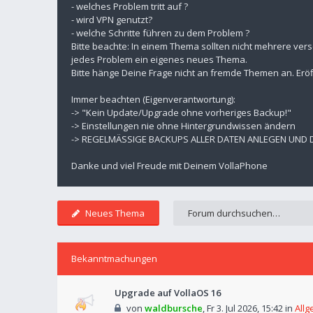
- welches Problem tritt auf ?
- wird VPN genutzt?
- welche Schritte führen zu dem Problem ?
Bitte beachte: In einem Thema sollten nicht mehrere ver
jedes Problem ein eigenes neues Thema.
Bitte hänge Deine Frage nicht an fremde Themen an. Eröf
Immer beachten (Eigenverantwortung):
-> "Kein Update/Upgrade ohne vorheriges Backup!"
-> Einstellungen nie ohne Hintergrundwissen ändern
-> REGELMÄSSIGE BACKUPS ALLER DATEN ANLEGEN UND
Danke und viel Freude mit Deinem VollaPhone
Neues Thema
Bekanntmachungen
Upgrade auf VollaOS 16
von
waldbursche
,
Fr 3. Jul 2026, 15:42
in
Allg