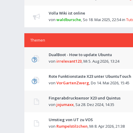
Volla Wiki ist online
von
waldbursche
,
So 18. Mai 2025, 22:54
in
Tut
Themen
DualBoot - How to update Ubuntu
von
irrelevant123
,
Mi 5. Aug 2026, 13:24
Rote Funktionstaste X23 unter UbuntuTouch
von
VorGartenZwerg
,
Do 14. Mai 2026, 15:45
Fingerabdrucksensor X23 und Quintus
von
jojumaxx
,
Sa 28. Dez 2024, 14:35
Umstieg von UT zu VOS
von
Rumpelstilzchen
,
Mi 8. Apr 2026, 21:38