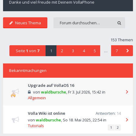
Danke und viel Freude mit Deinem VollaPhone
Neues Thema
153 Themen
Seite
1
von
7
1
2
3
4
5
…
7
Bekanntmachungen
Upgrade auf VollaOS 16
von
waldbursche
,
Fr 3. Jul 2026, 15:42
in
Allgemein
Volla Wiki ist online
Antworten:
14
von
waldbursche
,
So 18. Mai 2025, 22:54
in
Tutorials
1
2