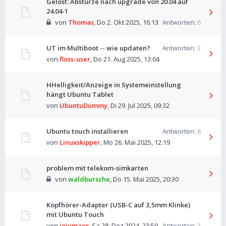
Gelöst: Abstürze nach upgrade von 20.04 auf
24.04-1
von
Thomas
,
Do 2. Okt 2025, 16:13
Antworten:
6
UT im Multiboot -- wie updaten?
Antworten:
3
von
floss-user
,
Do 21. Aug 2025, 13:04
HHelligkeit/Anzeige in Systemeinstellung
hängt Ubuntu Tablet
von
UbuntuDummy
,
Di 29. Jul 2025, 09:32
Ubuntu touch installieren
Antworten:
8
von
Linuxskipper
,
Mo 26. Mai 2025, 12:19
problem mit telekom-simkarten
von
waldbursche
,
Do 15. Mai 2025, 20:30
Kopfhörer-Adapter (USB-C auf 3,5mm Klinke)
mit Ubuntu Touch
von
jojumaxx
,
Sa 28. Dez 2024, 23:59
Antworten:
3