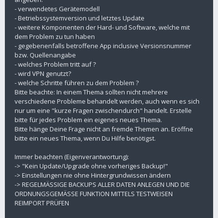
- verwendetes Gerätemodell
- Betriebssystemversion und letztes Update
- weitere Komponenten der Hard- und Software, welche mit
dem Problem zu tun haben
- gegebenenfalls betroffene App inclusive Versionsnummer
bzw. Quellenangabe
- welches Problem tritt auf ?
- wird VPN genutzt?
- welche Schritte führen zu dem Problem ?
Bitte beachte: In einem Thema sollten nicht mehrere
verschiedene Probleme behandelt werden, auch wenn es sich
nur um eine "kurze Fragen zwischendurch" handelt. Erstelle
bitte für jedes Problem ein eigenes neues Thema.
Bitte hänge Deine Frage nicht an fremde Themen an. Eröffne
bitte ein neues Thema, wenn Du Hilfe benötigst.
Immer beachten (Eigenverantwortung):
-> "Kein Update/Upgrade ohne vorheriges Backup!"
-> Einstellungen nie ohne Hintergrundwissen ändern
-> REGELMÄSSIGE BACKUPS ALLER DATEN ANLEGEN UND DIE
ORDNUNGSGEMÄSSE FUNKTION MITTELS TESTWEISEN
REIMPORT PRÜFEN