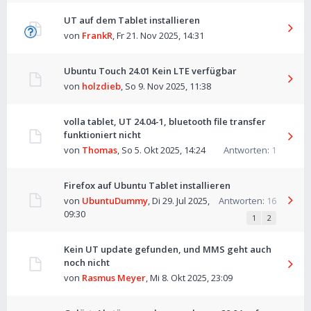
UT auf dem Tablet installieren
von
FrankR
,
Fr 21. Nov 2025, 14:31
Ubuntu Touch 24.01 Kein LTE verfügbar
von
holzdieb
,
So 9. Nov 2025, 11:38
volla tablet, UT 24.04-1, bluetooth file transfer
funktioniert nicht
von
Thomas
,
So 5. Okt 2025, 14:24
Antworten:
1
Firefox auf Ubuntu Tablet installieren
von
UbuntuDummy
,
Di 29. Jul 2025,
Antworten:
16
09:30
1
2
Kein UT update gefunden, und MMS geht auch
noch nicht
von
Rasmus Meyer
,
Mi 8. Okt 2025, 23:09