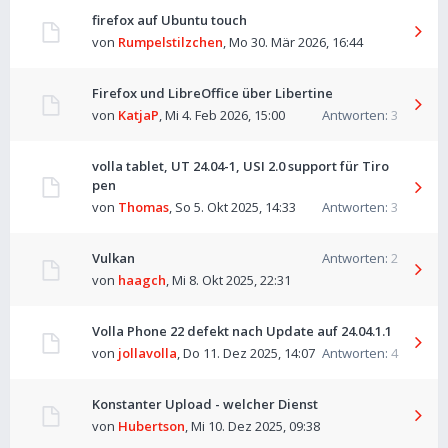
firefox auf Ubuntu touch
von
Rumpelstilzchen
,
Mo 30. Mär 2026, 16:44
Firefox und LibreOffice über Libertine
von
KatjaP
,
Mi 4. Feb 2026, 15:00
Antworten:
3
volla tablet, UT 24.04-1, USI 2.0 support für Tiro
pen
von
Thomas
,
So 5. Okt 2025, 14:33
Antworten:
3
Vulkan
Antworten:
2
von
haagch
,
Mi 8. Okt 2025, 22:31
Volla Phone 22 defekt nach Update auf 24.04.1.1
von
jollavolla
,
Do 11. Dez 2025, 14:07
Antworten:
4
Konstanter Upload - welcher Dienst
von
Hubertson
,
Mi 10. Dez 2025, 09:38