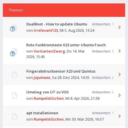
Themen
DualBoot - How to update Ubuntu
Antworten:
1
von
irrelevant123
,
Mi 5. Aug 2026, 13:24
Rote Funktionstaste X23 unter UbuntuTouch
von
VorGartenZwerg
,
Do 14. Mai
Antworten:
3
2026, 15:45
Fingerabdrucksensor X23 und Quintus
von
jojumaxx
,
Sa 28. Dez 2024, 14:35
Antworten:
2
Umstieg von UT zu VOS
Antworten:
5
von
Rumpelstilzchen
,
Mi 8. Apr 2026, 21:38
apt Installationen
Antworten:
1
von
Rumpelstilzchen
,
Mo 30. Mär 2026, 16:57