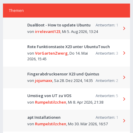
Themen
DualBoot - How to update Ubuntu
Antworten:
1
von
irrelevant123
,
Mi 5. Aug 2026, 13:24
Rote Funktionstaste X23 unter UbuntuTouch
von
VorGartenZwerg
,
Do 14. Mai
Antworten:
3
2026, 15:45
Fingerabdrucksensor X23 und Quintus
von
jojumaxx
,
Sa 28. Dez 2024, 14:35
Antworten:
2
Umstieg von UT zu VOS
Antworten:
5
von
Rumpelstilzchen
,
Mi 8. Apr 2026, 21:38
apt Installationen
Antworten:
1
von
Rumpelstilzchen
,
Mo 30. Mär 2026, 16:57