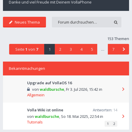
Danke und viel Freude mit Deinem VollaPhone
Neues Thema
153 Themen
Seite
1
von
7
1
2
3
4
5
…
7
Bekanntmachungen
Upgrade auf VollaOS 16
von
waldbursche
,
Fr 3. Jul 2026, 15:42
in
Allgemein
Volla Wiki ist online
Antworten:
14
von
waldbursche
,
So 18. Mai 2025, 22:54
in
Tutorials
1
2