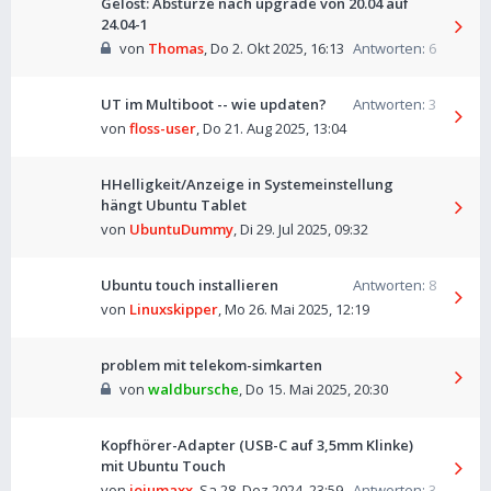
Gelöst: Abstürze nach upgrade von 20.04 auf
24.04-1
von
Thomas
,
Do 2. Okt 2025, 16:13
Antworten:
6
UT im Multiboot -- wie updaten?
Antworten:
3
von
floss-user
,
Do 21. Aug 2025, 13:04
HHelligkeit/Anzeige in Systemeinstellung
hängt Ubuntu Tablet
von
UbuntuDummy
,
Di 29. Jul 2025, 09:32
Ubuntu touch installieren
Antworten:
8
von
Linuxskipper
,
Mo 26. Mai 2025, 12:19
problem mit telekom-simkarten
von
waldbursche
,
Do 15. Mai 2025, 20:30
Kopfhörer-Adapter (USB-C auf 3,5mm Klinke)
mit Ubuntu Touch
von
jojumaxx
,
Sa 28. Dez 2024, 23:59
Antworten:
3