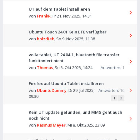
UT auf dem Tablet installieren
von
FrankR
,
Fr 21. Nov 2025, 14:31
Ubuntu Touch 24.01 Kein LTE verfügbar
von
holzdieb
,
So 9. Nov 2025, 11:38
volla tablet, UT 24.04-1, bluetooth file transfer
funktioniert nicht
von
Thomas
,
So 5. Okt 2025, 14:24
Antworten:
1
Firefox auf Ubuntu Tablet installieren
von
UbuntuDummy
,
Di 29. Jul 2025,
Antworten:
16
09:30
1
2
Kein UT update gefunden, und MMS geht auch
noch nicht
von
Rasmus Meyer
,
Mi 8. Okt 2025, 23:09