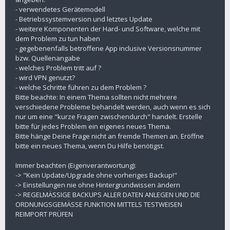
- verwendetes Gerätemodell
- Betriebssystemversion und letztes Update
- weitere Komponenten der Hard- und Software, welche mit
dem Problem zu tun haben
- gegebenenfalls betroffene App inclusive Versionsnummer
bzw. Quellenangabe
- welches Problem tritt auf ?
- wird VPN genutzt?
- welche Schritte führen zu dem Problem ?
Bitte beachte: In einem Thema sollten nicht mehrere
verschiedene Probleme behandelt werden, auch wenn es sich
nur um eine "kurze Fragen zwischendurch" handelt. Erstelle
bitte für jedes Problem ein eigenes neues Thema.
Bitte hänge Deine Frage nicht an fremde Themen an. Eröffne
bitte ein neues Thema, wenn Du Hilfe benötigst.
Immer beachten (Eigenverantwortung):
-> "Kein Update/Upgrade ohne vorheriges Backup!"
-> Einstellungen nie ohne Hintergrundwissen ändern
-> REGELMÄSSIGE BACKUPS ALLER DATEN ANLEGEN UND DIE
ORDNUNGSGEMÄSSE FUNKTION MITTELS TESTWEISEN
REIMPORT PRÜFEN