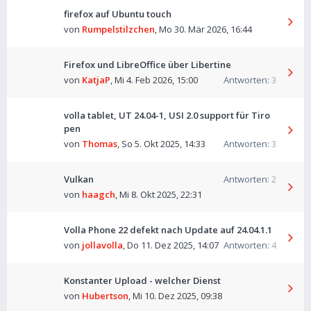
firefox auf Ubuntu touch
von
Rumpelstilzchen
,
Mo 30. Mär 2026, 16:44
Firefox und LibreOffice über Libertine
von
KatjaP
,
Mi 4. Feb 2026, 15:00
Antworten:
3
volla tablet, UT 24.04-1, USI 2.0 support für Tiro
pen
von
Thomas
,
So 5. Okt 2025, 14:33
Antworten:
3
Vulkan
Antworten:
2
von
haagch
,
Mi 8. Okt 2025, 22:31
Volla Phone 22 defekt nach Update auf 24.04.1.1
von
jollavolla
,
Do 11. Dez 2025, 14:07
Antworten:
4
Konstanter Upload - welcher Dienst
von
Hubertson
,
Mi 10. Dez 2025, 09:38