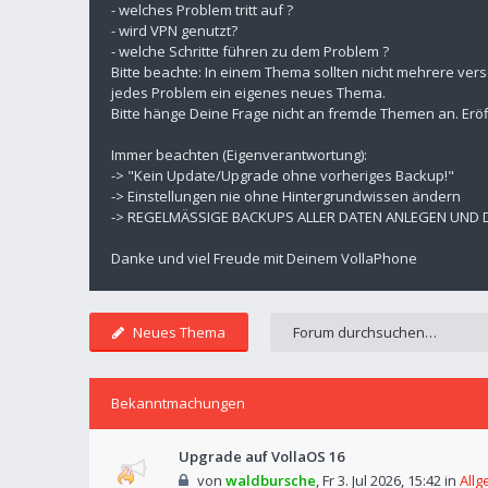
- welches Problem tritt auf ?
- wird VPN genutzt?
- welche Schritte führen zu dem Problem ?
Bitte beachte: In einem Thema sollten nicht mehrere ver
jedes Problem ein eigenes neues Thema.
Bitte hänge Deine Frage nicht an fremde Themen an. Eröf
Immer beachten (Eigenverantwortung):
-> "Kein Update/Upgrade ohne vorheriges Backup!"
-> Einstellungen nie ohne Hintergrundwissen ändern
-> REGELMÄSSIGE BACKUPS ALLER DATEN ANLEGEN UND
Danke und viel Freude mit Deinem VollaPhone
Neues Thema
Bekanntmachungen
Upgrade auf VollaOS 16
von
waldbursche
,
Fr 3. Jul 2026, 15:42
in
Allg