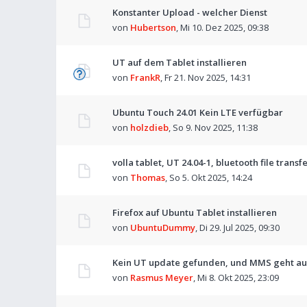
Konstanter Upload - welcher Dienst
von
Hubertson
,
Mi 10. Dez 2025, 09:38
UT auf dem Tablet installieren
von
FrankR
,
Fr 21. Nov 2025, 14:31
Ubuntu Touch 24.01 Kein LTE verfügbar
von
holzdieb
,
So 9. Nov 2025, 11:38
volla tablet, UT 24.04-1, bluetooth file transf
von
Thomas
,
So 5. Okt 2025, 14:24
Firefox auf Ubuntu Tablet installieren
von
UbuntuDummy
,
Di 29. Jul 2025, 09:30
Kein UT update gefunden, und MMS geht au
von
Rasmus Meyer
,
Mi 8. Okt 2025, 23:09