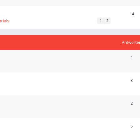
14
orials
1
2
Antworte
1
3
2
5