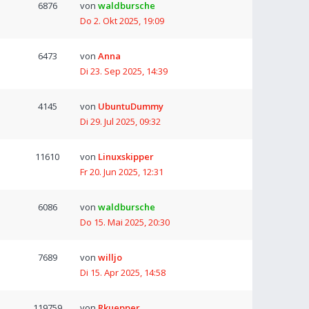
6876
von
waldbursche
Do 2. Okt 2025, 19:09
6473
von
Anna
Di 23. Sep 2025, 14:39
4145
von
UbuntuDummy
Di 29. Jul 2025, 09:32
11610
von
Linuxskipper
Fr 20. Jun 2025, 12:31
6086
von
waldbursche
Do 15. Mai 2025, 20:30
7689
von
willjo
Di 15. Apr 2025, 14:58
119759
von
Rkuepper