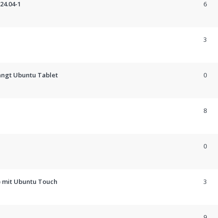
24.04-1
6
3
ängt Ubuntu Tablet
0
8
0
) mit Ubuntu Touch
3
9