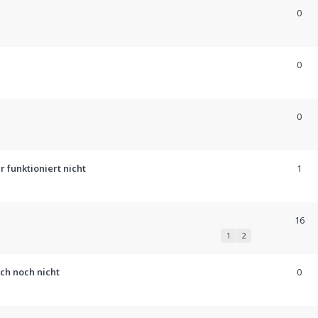
0
0
0
er funktioniert nicht
1
16
1
2
ch noch nicht
0