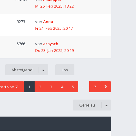
Mi 26. Feb 2025, 18:22
9273
von
Anna
Fr 21. Feb 2025, 20:17
5766
von
arnysch
Do 23. Jan 2025, 20:19
Absteigend
ite
1
von
7
1
2
3
4
5
…
7
Gehe zu