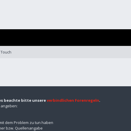
 Touch
es beachte bitte unsere
verbindlichen Forenregeln
.
n angeben:
mit dem Problem zu tun haben
mmer bzw. Quellenangabe