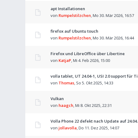
apt Installationen
von
Rumpelstilzchen
,
Mo 30. Mär 2026, 16:57
firefox auf Ubuntu touch
von
Rumpelstilzchen
,
Mo 30. Mär 2026, 16:44
Firefox und LibreOffice über Libertine
von
KatjaP
,
Mi 4. Feb 2026, 15:00
volla tablet, UT 24.04-1, USI 2.0 support für T
von
Thomas
,
So 5. Okt 2025, 14:33
Vulkan
von
haagch
,
Mi 8. Okt 2025, 22:31
Volla Phone 22 defekt nach Update auf 24.04.
von
jollavolla
,
Do 11. Dez 2025, 14:07