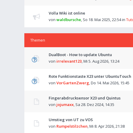
Volla Wiki ist online
von
waldbursche
,
So 18. Mai 2025, 22:54
in
Tut
Themen
DualBoot - How to update Ubuntu
von
irrelevant123
,
Mi 5. Aug 2026, 13:24
Rote Funktionstaste X23 unter UbuntuTouch
von
VorGartenZwerg
,
Do 14. Mai 2026, 15:45
Fingerabdrucksensor X23 und Quintus
von
jojumaxx
,
Sa 28. Dez 2024, 14:35
Umstieg von UT zu VOS
von
Rumpelstilzchen
,
Mi 8. Apr 2026, 21:38