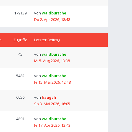
179139
von
waldbursche
Do 2. Apr 2026, 18:48
n
Zugriffe
Letzter Beitrag
45
von
waldbursche
Mi 5. Aug 2026, 13:38
5482
von
waldbursche
Fr 15. Mai 2026, 12:48
6056
von
haagch
So 3. Mai 2026, 16:05
4891
von
waldbursche
Fr 17. Apr 2026, 12:43