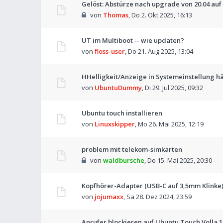
Gelöst: Abstürze nach upgrade von 20.04 auf 
von
Thomas
,
Do 2. Okt 2025, 16:13
UT im Multiboot -- wie updaten?
von
floss-user
,
Do 21. Aug 2025, 13:04
HHelligkeit/Anzeige in Systemeinstellung h
von
UbuntuDummy
,
Di 29. Jul 2025, 09:32
Ubuntu touch installieren
von
Linuxskipper
,
Mo 26. Mai 2025, 12:19
problem mit telekom-simkarten
von
waldbursche
,
Do 15. Mai 2025, 20:30
Kopfhörer-Adapter (USB-C auf 3,5mm Klinke
von
jojumaxx
,
Sa 28. Dez 2024, 23:59
Anrufer blockieren auf Ubuntu Touch Volla 1