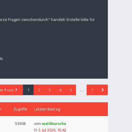
ze Fragen zwischendurch" handelt. Erstelle bitte für
EN
ite
1
von
7
1
2
3
4
5
…
7
n
Zugriffe
Letzter Beitrag
53308
von
waldbursche
Fr 3. Jul 2026, 15:42