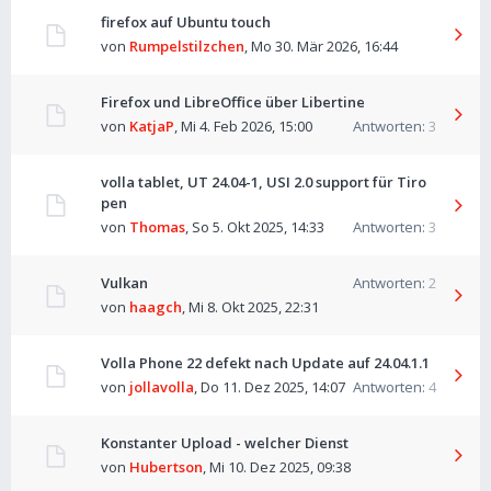
firefox auf Ubuntu touch
von
Rumpelstilzchen
,
Mo 30. Mär 2026, 16:44
Firefox und LibreOffice über Libertine
von
KatjaP
,
Mi 4. Feb 2026, 15:00
Antworten:
3
volla tablet, UT 24.04-1, USI 2.0 support für Tiro
pen
von
Thomas
,
So 5. Okt 2025, 14:33
Antworten:
3
Vulkan
Antworten:
2
von
haagch
,
Mi 8. Okt 2025, 22:31
Volla Phone 22 defekt nach Update auf 24.04.1.1
von
jollavolla
,
Do 11. Dez 2025, 14:07
Antworten:
4
Konstanter Upload - welcher Dienst
von
Hubertson
,
Mi 10. Dez 2025, 09:38