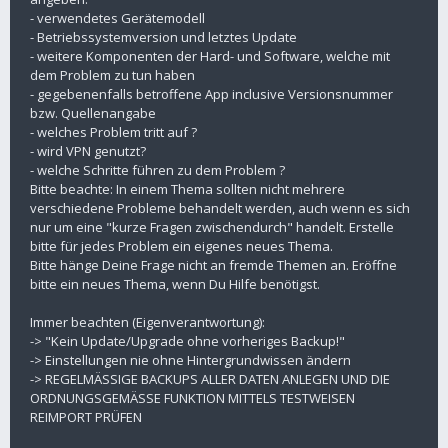
- verwendetes Gerätemodell
- Betriebssystemversion und letztes Update
- weitere Komponenten der Hard- und Software, welche mit
dem Problem zu tun haben
- gegebenenfalls betroffene App inclusive Versionsnummer
bzw. Quellenangabe
- welches Problem tritt auf ?
- wird VPN genutzt?
- welche Schritte führen zu dem Problem ?
Bitte beachte: In einem Thema sollten nicht mehrere
verschiedene Probleme behandelt werden, auch wenn es sich
nur um eine "kurze Fragen zwischendurch" handelt. Erstelle
bitte für jedes Problem ein eigenes neues Thema.
Bitte hänge Deine Frage nicht an fremde Themen an. Eröffne
bitte ein neues Thema, wenn Du Hilfe benötigst.
Immer beachten (Eigenverantwortung):
-> "Kein Update/Upgrade ohne vorheriges Backup!"
-> Einstellungen nie ohne Hintergrundwissen ändern
-> REGELMÄSSIGE BACKUPS ALLER DATEN ANLEGEN UND DIE
ORDNUNGSGEMÄSSE FUNKTION MITTELS TESTWEISEN
REIMPORT PRÜFEN