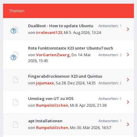
Themen
DualBoot - How to update Ubuntu
Antworten:
1
von
irrelevant123
,
Mi 5. Aug 2026, 13:24
Rote Funktionstaste X23 unter UbuntuTouch
von
VorGartenZwerg
,
Do 14. Mai
Antworten:
3
2026, 15:45
Fingerabdrucksensor X23 und Quintus
von
jojumaxx
,
Sa 28. Dez 2024, 14:35
Antworten:
2
Umstieg von UT zu VOS
Antworten:
5
von
Rumpelstilzchen
,
Mi 8. Apr 2026, 21:38
apt Installationen
Antworten:
1
von
Rumpelstilzchen
,
Mo 30. Mär 2026, 16:57