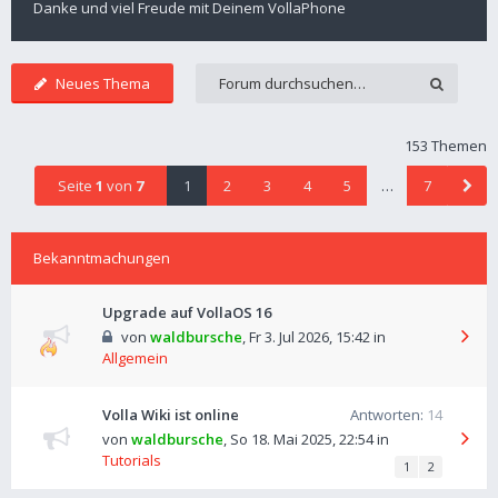
Danke und viel Freude mit Deinem VollaPhone
Neues Thema
153 Themen
Seite
1
von
7
1
2
3
4
5
…
7
Bekanntmachungen
Upgrade auf VollaOS 16
von
waldbursche
,
Fr 3. Jul 2026, 15:42
in
Allgemein
Volla Wiki ist online
Antworten:
14
von
waldbursche
,
So 18. Mai 2025, 22:54
in
Tutorials
1
2