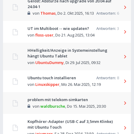
Gelöst: Abstürze nach upgrade von 20.04 auf
24.04-1
von
Thomas
,
Do 2. Okt 2025, 16:13
Antworten:
6
UT im Multiboot -- wie updaten?
Antworten:
3
von
floss-user
,
Do 21. Aug 2025, 13:04
HHelligkeit/Anzeige in Systemeinstellung
hängt Ubuntu Tablet
von
UbuntuDummy
,
Di 29. Jul 2025, 09:32
Ubuntu touch installieren
Antworten:
8
von
Linuxskipper
,
Mo 26. Mai 2025, 12:19
problem mit telekom-simkarten
von
waldbursche
,
Do 15. Mai 2025, 20:30
Kopfhörer-Adapter (USB-C auf 3,5mm Klinke)
mit Ubuntu Touch
von
jojumaxx
,
Sa 28. Dez 2024, 23:59
Antworten:
3