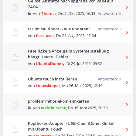
Gelöst: Abstürze nach upgrade von 20.04 auf
24.04-1
von
Thomas
,
Do 2. Okt 2025, 16:13
Antworten:
6
UT im Multiboot -- wie updaten?
Antworten:
3
von
floss-user
,
Do 21. Aug 2025, 13:04
HHelligkeit/Anzeige in Systemeinstellung
hängt Ubuntu Tablet
von
UbuntuDummy
,
Di 29. Jul 2025, 09:32
Ubuntu touch installieren
Antworten:
8
von
Linuxskipper
,
Mo 26. Mai 2025, 12:19
problem mit telekom-simkarten
von
waldbursche
,
Do 15. Mai 2025, 20:30
Kopfhörer-Adapter (USB-C auf 3,5mm Klinke)
mit Ubuntu Touch
von
jojumaxx
,
Sa 28. Dez 2024, 23:59
Antworten:
3