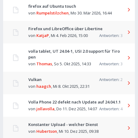
firefox auf Ubuntu touch
von
Rumpelstilzchen
,
Mo 30. Mär 2026, 16:44
Firefox und LibreOffice über Libertine
von
KatjaP
,
Mi 4. Feb 2026, 15:00
Antworten:
3
volla tablet, UT 24.04-1, USI 2.0 support für Tiro
pen
von
Thomas
,
So 5. Okt 2025, 14:33
Antworten:
3
Vulkan
Antworten:
2
von
haagch
,
Mi 8. Okt 2025, 22:31
Volla Phone 22 defekt nach Update auf 24.04.1.1
von
jollavolla
,
Do 11. Dez 2025, 14:07
Antworten:
4
Konstanter Upload - welcher Dienst
von
Hubertson
,
Mi 10. Dez 2025, 09:38