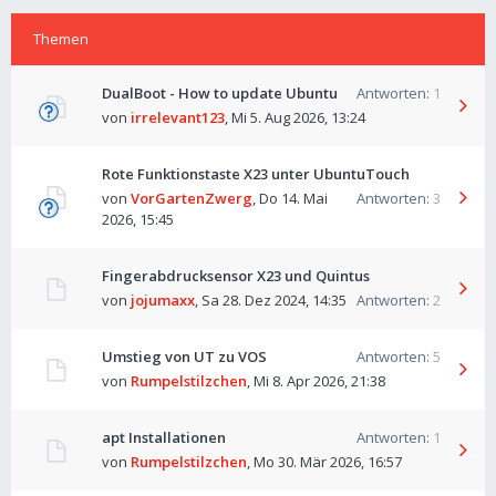
Themen
DualBoot - How to update Ubuntu
Antworten:
1
von
irrelevant123
,
Mi 5. Aug 2026, 13:24
Rote Funktionstaste X23 unter UbuntuTouch
von
VorGartenZwerg
,
Do 14. Mai
Antworten:
3
2026, 15:45
Fingerabdrucksensor X23 und Quintus
von
jojumaxx
,
Sa 28. Dez 2024, 14:35
Antworten:
2
Umstieg von UT zu VOS
Antworten:
5
von
Rumpelstilzchen
,
Mi 8. Apr 2026, 21:38
apt Installationen
Antworten:
1
von
Rumpelstilzchen
,
Mo 30. Mär 2026, 16:57