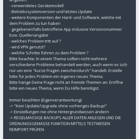
- verwendetes Gerätemodell
- Betriebssystemversion und letztes Update
- weitere Komponenten der Hard- und Software, welche mit
dem Problem zu tun haben
- gegebenenfalls betroffene App inclusive Versionsnummer
bzw. Quellenangabe
- welches Problem tritt auf ?
- wird VPN genutzt?
- welche Schritte führen zu dem Problem ?
Bitte beachte: In einem Thema sollten nicht mehrere
verschiedene Probleme behandelt werden, auch wenn es sich
nur um eine "kurze Fragen zwischendurch" handelt. Erstelle
bitte für jedes Problem ein eigenes neues Thema.
Bitte hänge Deine Frage nicht an fremde Themen an. Eröffne
bitte ein neues Thema, wenn Du Hilfe benötigst.
Immer beachten (Eigenverantwortung):
-> "Kein Update/Upgrade ohne vorheriges Backup!"
-> Einstellungen nie ohne Hintergrundwissen ändern
-> REGELMÄSSIGE BACKUPS ALLER DATEN ANLEGEN UND DIE
ORDNUNGSGEMÄSSE FUNKTION MITTELS TESTWEISEN
REIMPORT PRÜFEN