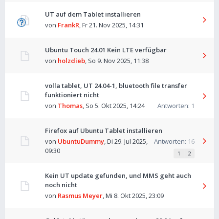
UT auf dem Tablet installieren
von
FrankR
,
Fr 21. Nov 2025, 14:31
Ubuntu Touch 24.01 Kein LTE verfügbar
von
holzdieb
,
So 9. Nov 2025, 11:38
volla tablet, UT 24.04-1, bluetooth file transfer
funktioniert nicht
von
Thomas
,
So 5. Okt 2025, 14:24
Antworten:
1
Firefox auf Ubuntu Tablet installieren
von
UbuntuDummy
,
Di 29. Jul 2025,
Antworten:
16
09:30
1
2
Kein UT update gefunden, und MMS geht auch
noch nicht
von
Rasmus Meyer
,
Mi 8. Okt 2025, 23:09