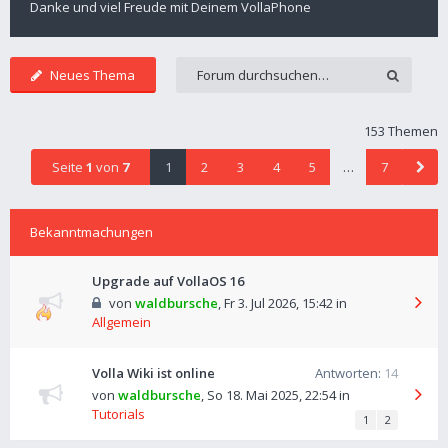
Danke und viel Freude mit Deinem VollaPhone
Neues Thema
153 Themen
Seite
1
von
7
1
2
3
4
5
…
7
Bekanntmachungen
Upgrade auf VollaOS 16
von
waldbursche
,
Fr 3. Jul 2026, 15:42
in
Allgemein
Volla Wiki ist online
Antworten:
14
von
waldbursche
,
So 18. Mai 2025, 22:54
in
Tutorials
1
2