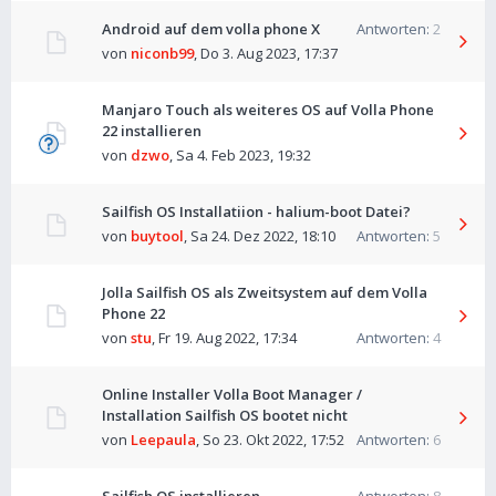
Android auf dem volla phone X
Antworten:
2
von
niconb99
,
Do 3. Aug 2023, 17:37
Manjaro Touch als weiteres OS auf Volla Phone
22 installieren
von
dzwo
,
Sa 4. Feb 2023, 19:32
Sailfish OS Installatiion - halium-boot Datei?
von
buytool
,
Sa 24. Dez 2022, 18:10
Antworten:
5
Jolla Sailfish OS als Zweitsystem auf dem Volla
Phone 22
von
stu
,
Fr 19. Aug 2022, 17:34
Antworten:
4
Online Installer Volla Boot Manager /
Installation Sailfish OS bootet nicht
von
Leepaula
,
So 23. Okt 2022, 17:52
Antworten:
6