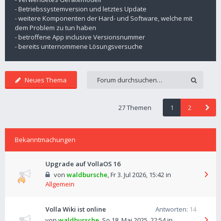
- Betriebssystemversion und letztes Update
- weitere Komponenten der Hard- und Software, welche mit
dem Problem zu tun haben
- betroffene App inclusive Versionsnummer
- bereits unternommene Lösungsversuche
Neues Thema
27 Themen
1
2
Bekanntmachungen
Upgrade auf VollaOS 16
von
waldbursche
,
Fr 3. Jul 2026, 15:42
in
Allgemein
Volla Wiki ist online
Antworten:
14
von
waldbursche
,
So 18. Mai 2025, 22:54
in