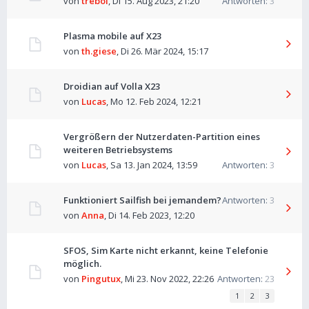
von
trebol
,
Di 15. Aug 2023, 21:20
Antworten:
3
Plasma mobile auf X23
von
th.giese
,
Di 26. Mär 2024, 15:17
Droidian auf Volla X23
von
Lucas
,
Mo 12. Feb 2024, 12:21
Vergrößern der Nutzerdaten-Partition eines
weiteren Betriebsystems
von
Lucas
,
Sa 13. Jan 2024, 13:59
Antworten:
3
Funktioniert Sailfish bei jemandem?
Antworten:
3
von
Anna
,
Di 14. Feb 2023, 12:20
SFOS, Sim Karte nicht erkannt, keine Telefonie
möglich.
von
Pingutux
,
Mi 23. Nov 2022, 22:26
Antworten:
23
1
2
3