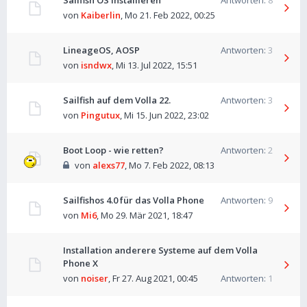
Sailfish OS installieren
Antworten:
8
von
Kaiberlin
,
Mo 21. Feb 2022, 00:25
LineageOS, AOSP
Antworten:
3
von
isndwx
,
Mi 13. Jul 2022, 15:51
Sailfish auf dem Volla 22.
Antworten:
3
von
Pingutux
,
Mi 15. Jun 2022, 23:02
Boot Loop - wie retten?
Antworten:
2
von
alexs77
,
Mo 7. Feb 2022, 08:13
Sailfishos 4.0 für das Volla Phone
Antworten:
9
von
Mi6
,
Mo 29. Mär 2021, 18:47
Installation anderere Systeme auf dem Volla
Phone X
von
noiser
,
Fr 27. Aug 2021, 00:45
Antworten:
1