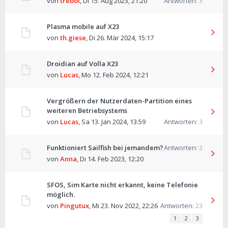
von
trebol
,
Di 15. Aug 2023, 21:20
Antworten:
3
Plasma mobile auf X23
von
th.giese
,
Di 26. Mär 2024, 15:17
Droidian auf Volla X23
von
Lucas
,
Mo 12. Feb 2024, 12:21
Vergrößern der Nutzerdaten-Partition eines
weiteren Betriebsystems
von
Lucas
,
Sa 13. Jan 2024, 13:59
Antworten:
3
Funktioniert Sailfish bei jemandem?
Antworten:
3
von
Anna
,
Di 14. Feb 2023, 12:20
SFOS, Sim Karte nicht erkannt, keine Telefonie
möglich.
von
Pingutux
,
Mi 23. Nov 2022, 22:26
Antworten:
23
1
2
3