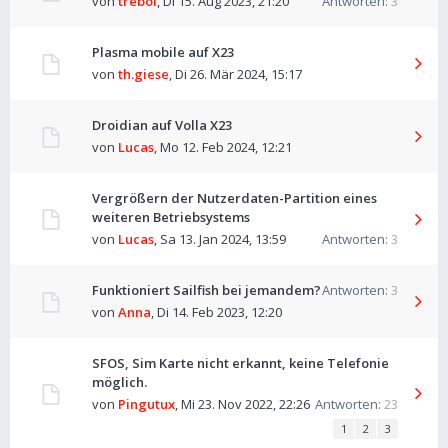
von
trebol
,
Di 15. Aug 2023, 21:20
Antworten:
3
Plasma mobile auf X23
von
th.giese
,
Di 26. Mär 2024, 15:17
Droidian auf Volla X23
von
Lucas
,
Mo 12. Feb 2024, 12:21
Vergrößern der Nutzerdaten-Partition eines
weiteren Betriebsystems
von
Lucas
,
Sa 13. Jan 2024, 13:59
Antworten:
3
Funktioniert Sailfish bei jemandem?
Antworten:
3
von
Anna
,
Di 14. Feb 2023, 12:20
SFOS, Sim Karte nicht erkannt, keine Telefonie
möglich.
von
Pingutux
,
Mi 23. Nov 2022, 22:26
Antworten:
23
1
2
3