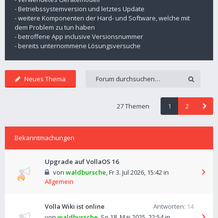
- Betriebssystemversion und letztes Update
- weitere Komponenten der Hard- und Software, welche mit
dem Problem zu tun haben
- betroffene App inclusive Versionsnummer
- bereits unternommene Lösungsversuche
Neues Thema
27 Themen
1
2
Bekanntmachungen
Upgrade auf VollaOS 16
von
waldbursche
,
Fr 3. Jul 2026, 15:42
in
Allgemein
Volla Wiki ist online
Antworten:
14
von
waldbursche
,
So 18. Mai 2025, 22:54
in