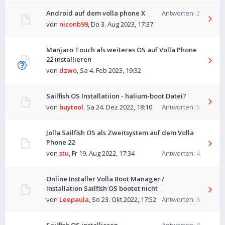
Android auf dem volla phone X
Antworten:
2
von
niconb99
,
Do 3. Aug 2023, 17:37
Manjaro Touch als weiteres OS auf Volla Phone
22 installieren
von
dzwo
,
Sa 4. Feb 2023, 19:32
Sailfish OS Installatiion - halium-boot Datei?
von
buytool
,
Sa 24. Dez 2022, 18:10
Antworten:
5
Jolla Sailfish OS als Zweitsystem auf dem Volla
Phone 22
von
stu
,
Fr 19. Aug 2022, 17:34
Antworten:
4
Online Installer Volla Boot Manager /
Installation Sailfish OS bootet nicht
von
Leepaula
,
So 23. Okt 2022, 17:52
Antworten:
6