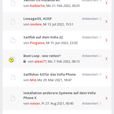
Sailfish OS installieren
Antworten:
8
von
Kaiberlin
,
Mo 21. Feb 2022, 00:25
LineageOS, AOSP
Antworten:
3
von
isndwx
,
Mi 13. Jul 2022, 15:51
Sailfish auf dem Volla 22.
Antworten:
3
von
Pingutux
,
Mi 15. Jun 2022, 23:02
Boot Loop - wie retten?
Antworten:
2
von
alexs77
,
Mo 7. Feb 2022, 08:13
Sailfishos 4.0 für das Volla Phone
Antworten:
9
von
Mi6
,
Mo 29. Mär 2021, 18:47
Installation anderere Systeme auf dem Volla
Phone X
von
noiser
,
Fr 27. Aug 2021, 00:45
Antworten:
1