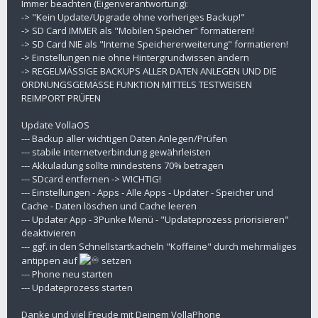
Immer beachten (Eigenverantwortung):
-> "Kein Update/Upgrade ohne vorheriges Backup!"
-> SD Card IMMER als "Mobilen Speicher" formatieren!
-> SD Card NIE als "Interne Speichererweiterung" formatieren!
-> Einstellungen nie ohne Hintergrundwissen ändern
-> REGELMÄSSIGE BACKUPS ALLER DATEN ANLEGEN UND DIE
ORDNUNGSGEMÄSSE FUNKTION MITTELS TESTWEISEN
REIMPORT PRÜFEN
Update VollaOS
--- Backup aller wichtigen Daten Anlegen/Prüfen
--- stabile Internetverbindung gewährleisten
--- Akkuladung sollte mindestens 70% betragen
--- SDcard entfernen -> WICHTIG!
--- Einstellungen - Apps - Alle Apps - Updater - Speicher und
Cache - Daten löschen und Cache leeren
--- Updater App - 3Punke Menü - "Updateprozess priorisieren"
deaktivieren
--- ggf. in den Schnellstartkacheln "Koffeine" durch mehrmaliges
antippen auf
setzen
--- Phone neu starten
--- Updateprozess starten
Danke und viel Freude mit Deinem VollaPhone