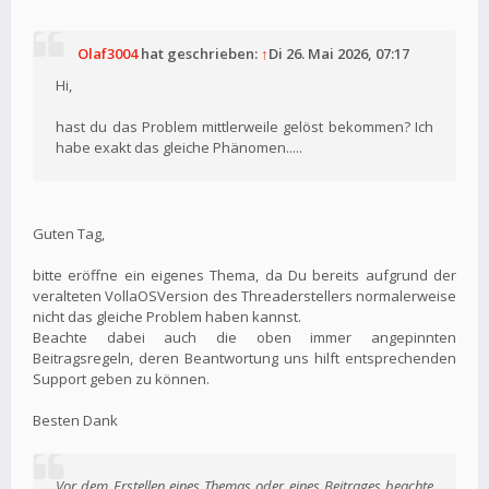
Olaf3004
hat geschrieben:
↑
Di 26. Mai 2026, 07:17
Hi,
hast du das Problem mittlerweile gelöst bekommen? Ich
habe exakt das gleiche Phänomen.....
Guten Tag,
bitte eröffne ein eigenes Thema, da Du bereits aufgrund der
veralteten VollaOSVersion des Threaderstellers normalerweise
nicht das gleiche Problem haben kannst.
Beachte dabei auch die oben immer angepinnten
Beitragsregeln, deren Beantwortung uns hilft entsprechenden
Support geben zu können.
Besten Dank
Vor dem Erstellen eines Themas oder eines Beitrages beachte