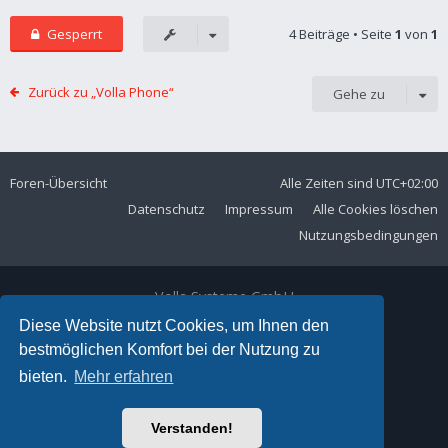
Gesperrt
4 Beiträge • Seite
1
von
1
Zurück zu „Volla Phone“
Gehe zu
Foren-Übersicht
Alle Zeiten sind
UTC+02:00
Datenschutz
Impressum
Alle Cookies löschen
Nutzungsbedingungen
Volla Systeme GmbH
Kölner Straße 102
Diese Website nutzt Cookies, um Ihnen den
42897 Remscheid
bestmöglichen Komfort bei der Nutzung zu
Telefon:
+49 2191 59897 61
bieten.
Mehr erfahren
E-Mail:
forum@volla.online
Powered by
phpBB
® Forum Software © phpBB Limited
Verstanden!
Ariki Theme by
Gramziu