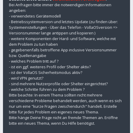
Bei Anfragen bitte immer die notwendigen Informationen
angeben:
- verwendetes Gerätemodell
- Betriebssystemversion und letztes Update (zu finden über:
Systemeinstellungen - Über das Telefon - VollaOSversion =>
Versionsnummer lange antippen und kopieren )
- weitere Komponenten der Hard- und Software, welche mit
dem Problem zu tun haben
- gegebenenfalls betroffene App inclusive Versionsnummer
bzw. Quellenangabe
- welches Problem tritt auf ?
- ist ein ggf. weiteres Profil oder Shelter aktiv?
- ist der VollaOS Sicherheitsmodus aktiv?
- wird VPN genutzt?
- sind mehrere Nutzerprofile oder Shelter eingerichtet?
- welche Schritte führen zu dem Problem ?
Bitte beachte: In einem Thema sollten nicht mehrere
verschiedene Probleme behandelt werden, auch wenn es sich
nur um eine "kurze Fragen zwischendurch" handelt. Erstelle
bitte für jedes Problem ein eigenes neues Thema.
Bitte hänge Deine Frage nicht an fremde Themen an. Eröffne
bitte ein neues Thema, wenn Du Hilfe benötigst.