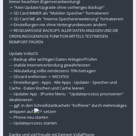
Immer beachten (Eigenverantwortung):
-> "Kein Update/Upgrade ohne vorheriges Backup!"
-> SD Card IMMER als "Mobilen Speicher" formatieren!
-> SD Card NIE als "Interne Speichererweiterung" formatieren!
-> Einstellungen nie ohne Hintergrundwissen ändern
-> REGELMÄSSIGE BACKUPS ALLER DATEN ANLEGEN UND DIE
ORDNUNGSGEMÄSSE FUNKTION MITTELS TESTWEISEN
REIMPORT PRÜFEN
Update VollaOS
--- Backup aller wichtigen Daten Anlegen/Prüfen
--- stabile Internetverbindung gewährleisten
--- Akkuladung sollte mindestens 70% betragen
--- SDcard entfernen -> WICHTIG!
--- Einstellungen - Apps - Alle Apps - Updater - Speicher und
Cache - Daten löschen und Cache leeren
--- Updater App - 3Punke Menü - "Updateprozess priorisieren"
deaktivieren
--- ggf. in den Schnellstartkacheln "Koffeine" durch mehrmaliges
antippen auf
setzen
--- Phone neu starten
--- Updateprozess starten
Danke und viel Freude mit Deinem VollaPhone