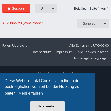
Gesperrt
4 Beiträge • Seite
1
von
1
Zurück zu „Volla Phone“
Gehe zu
Foren-Übersicht
Alle Zeiten sind
UTC+02:00
Datenschutz
Impressum
Alle Cookies löschen
Nutzungsbedingungen
Volla Systeme GmbH
Kölner Straße 102
Diese Website nutzt Cookies, um Ihnen den
42897 Remscheid
bestmöglichen Komfort bei der Nutzung zu
Telefon:
+49 2191 59897 61
bieten.
Mehr erfahren
E-Mail:
forum@volla.online
Powered by
phpBB
® Forum Software © phpBB Limited
Verstanden!
Ariki Theme by
Gramziu