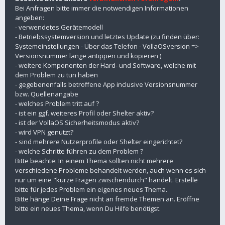
Bei Anfragen bitte immer die notwendigen Informationen
angeben:
- verwendetes Gerätemodell
- Betriebssystemversion und letztes Update (zu finden über:
Systemeinstellungen - Über das Telefon - VollaOSversion =>
Versionsnummer lange antippen und kopieren )
- weitere Komponenten der Hard- und Software, welche mit
dem Problem zu tun haben
- gegebenenfalls betroffene App inclusive Versionsnummer
bzw. Quellenangabe
- welches Problem tritt auf ?
- ist ein ggf. weiteres Profil oder Shelter aktiv?
- ist der VollaOS Sicherheitsmodus aktiv?
- wird VPN genutzt?
- sind mehrere Nutzerprofile oder Shelter eingerichtet?
- welche Schritte führen zu dem Problem ?
Bitte beachte: In einem Thema sollten nicht mehrere
verschiedene Probleme behandelt werden, auch wenn es sich
nur um eine "kurze Fragen zwischendurch" handelt. Erstelle
bitte für jedes Problem ein eigenes neues Thema.
Bitte hänge Deine Frage nicht an fremde Themen an. Eröffne
bitte ein neues Thema, wenn Du Hilfe benötigst.