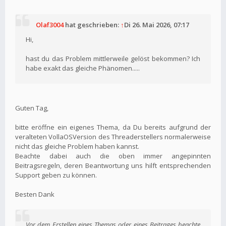
Olaf3004
hat geschrieben:
↑
Di 26. Mai 2026, 07:17
Hi,
hast du das Problem mittlerweile gelöst bekommen? Ich
habe exakt das gleiche Phänomen.....
Guten Tag,
bitte eröffne ein eigenes Thema, da Du bereits aufgrund der
veralteten VollaOSVersion des Threaderstellers normalerweise
nicht das gleiche Problem haben kannst.
Beachte dabei auch die oben immer angepinnten
Beitragsregeln, deren Beantwortung uns hilft entsprechenden
Support geben zu können.
Besten Dank
Vor dem Erstellen eines Themas oder eines Beitrages beachte