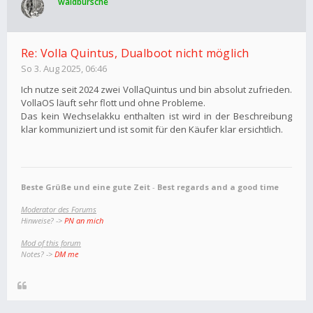
waldbursche
Re: Volla Quintus, Dualboot nicht möglich
So 3. Aug 2025, 06:46
Ich nutze seit 2024 zwei VollaQuintus und bin absolut zufrieden.
VollaOS läuft sehr flott und ohne Probleme.
Das kein Wechselakku enthalten ist wird in der Beschreibung
klar kommuniziert und ist somit für den Käufer klar ersichtlich.
Beste Grüße und eine gute Zeit
-
Best regards and a good time
Moderator des Forums
Hinweise? ->
PN an mich
Mod of this forum
Notes? ->
DM me