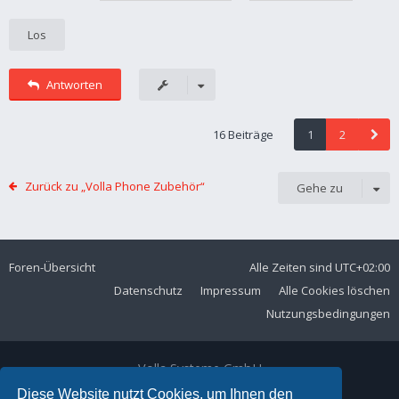
Antworten
16 Beiträge
1
2
Zurück zu „Volla Phone Zubehör“
Gehe zu
Foren-Übersicht
Alle Zeiten sind
UTC+02:00
Datenschutz
Impressum
Alle Cookies löschen
Nutzungsbedingungen
Volla Systeme GmbH
Kölner Straße 102
Diese Website nutzt Cookies, um Ihnen den