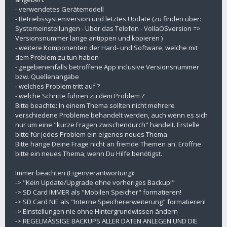
- verwendetes Gerätemodell
- Betriebssystemversion und letztes Update (zu finden über:
Systemeinstellungen - Über das Telefon - VollaOSversion =>
Versionsnummer lange antippen und kopieren )
- weitere Komponenten der Hard- und Software, welche mit
dem Problem zu tun haben
- gegebenenfalls betroffene App inclusive Versionsnummer
bzw. Quellenangabe
- welches Problem tritt auf ?
- welche Schritte führen zu dem Problem ?
Bitte beachte: In einem Thema sollten nicht mehrere
verschiedene Probleme behandelt werden, auch wenn es sich
nur um eine "kurze Fragen zwischendurch" handelt. Erstelle
bitte für jedes Problem ein eigenes neues Thema.
Bitte hänge Deine Frage nicht an fremde Themen an. Eröffne
bitte ein neues Thema, wenn Du Hilfe benötigst.
Immer beachten (Eigenverantwortung):
-> "Kein Update/Upgrade ohne vorheriges Backup!"
-> SD Card IMMER als "Mobilen Speicher" formatieren!
-> SD Card NIE als "Interne Speichererweiterung" formatieren!
-> Einstellungen nie ohne Hintergrundwissen ändern
-> REGELMÄSSIGE BACKUPS ALLER DATEN ANLEGEN UND DIE