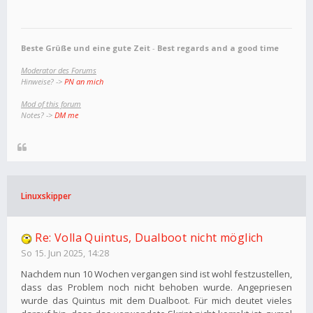
Beste Grüße und eine gute Zeit
-
Best regards and a good time
Moderator des Forums
Hinweise? ->
PN an mich
Mod of this forum
Notes? ->
DM me
Linuxskipper
Re: Volla Quintus, Dualboot nicht möglich
So 15. Jun 2025, 14:28
Nachdem nun 10 Wochen vergangen sind ist wohl festzustellen,
dass das Problem noch nicht behoben wurde. Angepriesen
wurde das Quintus mit dem Dualboot. Für mich deutet vieles