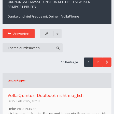
ORDNUNGSGEMÄSSE FUNKTION MITTELS TESTWEISEN
REIMPORT PRÜFEN
Danke und viel Freude mit Deinem VollaPhone
Antworten
16 Beiträge
1
2
Linuxskipper
Volla Quintus, Dualboot nicht möglich
Di 25. Feb 2025, 10:18
Liebe Volla-Nutzer,
ich bin das 1. Mal im Forum und habe ein Problem, denn ich