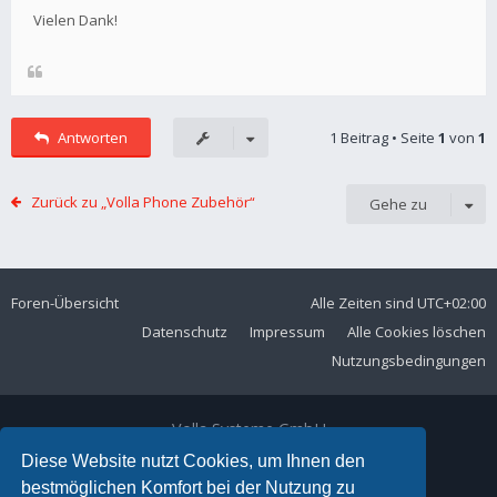
Vielen Dank!
Antworten
1 Beitrag • Seite
1
von
1
Zurück zu „Volla Phone Zubehör“
Gehe zu
Foren-Übersicht
Alle Zeiten sind
UTC+02:00
Datenschutz
Impressum
Alle Cookies löschen
Nutzungsbedingungen
Volla Systeme GmbH
Kölner Straße 102
Diese Website nutzt Cookies, um Ihnen den
42897 Remscheid
bestmöglichen Komfort bei der Nutzung zu