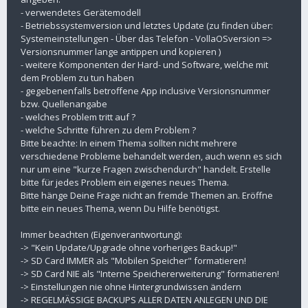
- verwendetes Gerätemodell
- Betriebssystemversion und letztes Update (zu finden über:
Systemeinstellungen - Über das Telefon - VollaOSversion =>
Versionsnummer lange antippen und kopieren )
- weitere Komponenten der Hard- und Software, welche mit
dem Problem zu tun haben
- gegebenenfalls betroffene App inclusive Versionsnummer
bzw. Quellenangabe
- welches Problem tritt auf ?
- welche Schritte führen zu dem Problem ?
Bitte beachte: In einem Thema sollten nicht mehrere
verschiedene Probleme behandelt werden, auch wenn es sich
nur um eine "kurze Fragen zwischendurch" handelt. Erstelle
bitte für jedes Problem ein eigenes neues Thema.
Bitte hänge Deine Frage nicht an fremde Themen an. Eröffne
bitte ein neues Thema, wenn Du Hilfe benötigst.
Immer beachten (Eigenverantwortung):
-> "Kein Update/Upgrade ohne vorheriges Backup!"
-> SD Card IMMER als "Mobilen Speicher" formatieren!
-> SD Card NIE als "Interne Speichererweiterung" formatieren!
-> Einstellungen nie ohne Hintergrundwissen ändern
-> REGELMÄSSIGE BACKUPS ALLER DATEN ANLEGEN UND DIE