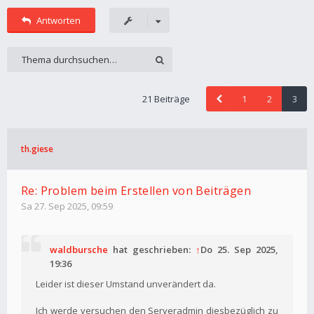
Antworten
21 Beiträge
1
2
3
th.giese
Re: Problem beim Erstellen von Beiträgen
Sa 27. Sep 2025, 09:59
waldbursche
hat geschrieben:
↑
Do 25. Sep 2025,
19:36
Leider ist dieser Umstand unverändert da.
Ich werde versuchen den Serveradmin diesbezüglich zu