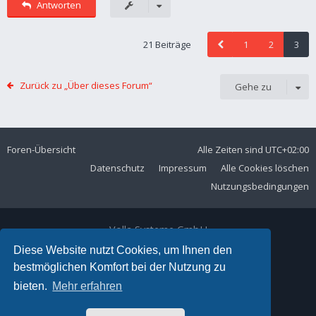
Antworten
21 Beiträge
1
2
3
Zurück zu „Über dieses Forum“
Gehe zu
Foren-Übersicht
Alle Zeiten sind
UTC+02:00
Datenschutz
Impressum
Alle Cookies löschen
Nutzungsbedingungen
Volla Systeme GmbH
Kölner Straße 102
Diese Website nutzt Cookies, um Ihnen den
42897 Remscheid
bestmöglichen Komfort bei der Nutzung zu
Telefon:
+49 2191 59897 61
bieten.
Mehr erfahren
E-Mail:
forum@volla.online
Powered by
phpBB
® Forum Software © phpBB Limited