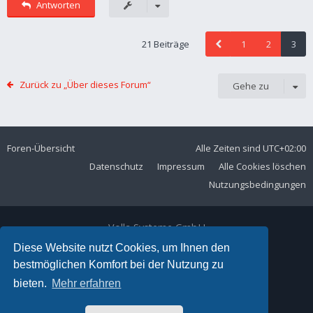
Antworten
21 Beiträge
1
2
3
Zurück zu „Über dieses Forum“
Gehe zu
Foren-Übersicht
Alle Zeiten sind
UTC+02:00
Datenschutz
Impressum
Alle Cookies löschen
Nutzungsbedingungen
Volla Systeme GmbH
Kölner Straße 102
Diese Website nutzt Cookies, um Ihnen den
42897 Remscheid
bestmöglichen Komfort bei der Nutzung zu
Telefon:
+49 2191 59897 61
bieten.
Mehr erfahren
E-Mail:
forum@volla.online
Powered by
phpBB
® Forum Software © phpBB Limited