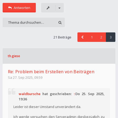
Antworten
21 Beiträge
1
2
3
th.giese
Re: Problem beim Erstellen von Beiträgen
Sa 27. Sep 2025, 09:59
waldbursche
hat geschrieben:
↑
Do 25. Sep 2025,
19:36
Leider ist dieser Umstand unverändert da.
Ich werde versuchen den Serveradmin diesbezüglich zu