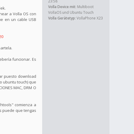
23:58
Volla Device mit:
Multiboot
ek.
VollaOS und Ubuntu Touch
shear a Volla OS con
Volla Gerätetyp:
VollaPhone X23
 que en un cable USB
20
artela.
bería funcionar. Es
jar puesto download
(o ubuntu touch) que
CCIONES MAC, DRM O
shtools" comienza a
sos puede que tengas