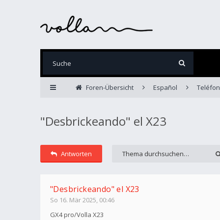
Foren-Übersicht
Español
Teléfon
"Desbrickeando" el X23
Antworten
"Desbrickeando" el X23
So 16. Mär 2025, 00:46
GX4 pro/Volla X23