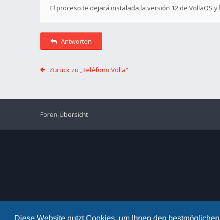
El proceso te dejará instalada la versión 12 de VollaOS y
Antworten
Zurück zu „Teléfono Volla“
Foren-Übersicht
Diese Website nutzt Cookies, um Ihnen den bestmöglichen 