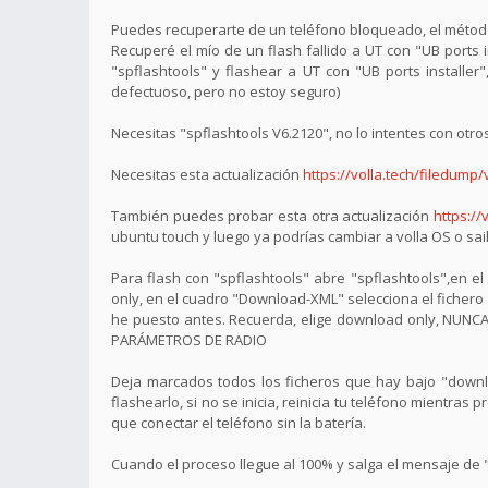
Puedes recuperarte de un teléfono bloqueado, el método
Recuperé el mío de un flash fallido a UT con "UB ports 
"spflashtools" y flashear a UT con "UB ports installer
defectuoso, pero no estoy seguro)
Necesitas "spflashtools V6.2120", no lo intentes con otro
Necesitas esta actualización
https://volla.tech/filedump/vo
También puedes probar esta otra actualización
https://
ubuntu touch y luego ya podrías cambiar a volla OS o sail
Para flash con "spflashtools" abre "spflashtools",en e
only, en el cuadro "Download-XML" selecciona el fichero
he puesto antes. Recuerda, elige download only, NU
PARÁMETROS DE RADIO
Deja marcados todos los ficheros que hay bajo "downloa
flashearlo, si no se inicia, reinicia tu teléfono mient
que conectar el teléfono sin la batería.
Cuando el proceso llegue al 100% y salga el mensaje de "