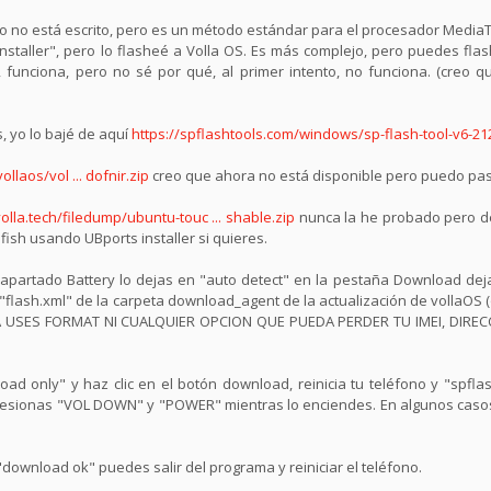
 no está escrito, pero es un método estándar para el procesador MediaT
installer", pero lo flasheé a Volla OS. Es más complejo, pero puedes fla
", funciona, pero no sé por qué, al primer intento, no funciona. (creo
s, yo lo bajé de aquí
https://spflashtools.com/windows/sp-flash-tool-v6-21
llaos/vol ... dofnir.zip
creo que ahora no está disponible pero puedo pas
volla.tech/filedump/ubuntu-touc ... shable.zip
nunca la he probado pero de
fish usando UBports installer si quieres.
l apartado Battery lo dejas en "auto detect" en la pestaña Download de
 "flash.xml" de la carpeta download_agent de la actualización de vollaOS 
NCA USES FORMAT NI CUALQUIER OPCION QUE PUEDA PERDER TU IMEI, DIRE
d only" y haz clic en el botón download, reinicia tu teléfono y "spfla
ras presionas "VOL DOWN" y "POWER" mientras lo enciendes. En algunos ca
download ok" puedes salir del programa y reiniciar el teléfono.