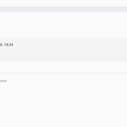
6, 18:24
time