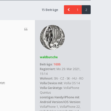
15 Beiträge
1
2
waldbursche
Beiträge:
1606
Registriert:
Mo 29. Mär 2021,
15:14
Wohnort:
SN - CZ - SK - HU - RO
tzt:
Volla Device mit:
Volla OS 14
Volla Gerätetyp:
VollaPhone
Quintus
sonstiges Handy/iPhone mit
Android Version/iOS Version:
VollaPhone 1, VollaPhone 22,