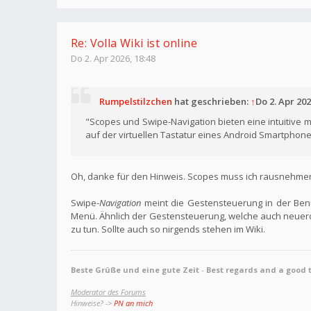
Re: Volla Wiki ist online
Do 2. Apr 2026, 18:48
Rumpelstilzchen
hat geschrieben:
↑
Do 2. Apr 202
"Scopes und Swipe-Navigation bieten eine intuitive m
auf der virtuellen Tastatur eines Android Smartphone
Oh, danke für den Hinweis. Scopes muss ich rausnehmen. 
Swipe-
Navigation
meint die Gestensteuerung in der Ben
Menü. Ähnlich der Gestensteuerung, welche auch neuerdi
zu tun. Sollte auch so nirgends stehen im Wiki.
Beste Grüße und eine gute Zeit
-
Best regards and a good 
Moderator des Forums
Hinweise? ->
PN an mich