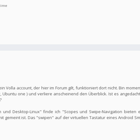
time
n Volla account, der hier im Forum gilt, funktioniert dort nicht. Bin mome
 Ubuntu one ) und verliere anscheinend den Überblick. Ist es angedacht
?
 und Desktop-Linux" finde ich "Scopes und Swipe-Navigation bieten ei
mit gemeint ist. Das "swipen" auf der virtuellen Tastatur eines Android 