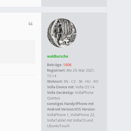
waldbursche
Beiträge:
1606
Registriert:
Mo 29. Mär 2021,
15:14
Wohnort:
SN - CZ - SK - HU - RO
Volla Device mit:
Volla OS 14
Volla Gerätetyp:
VollaPhone
Quintus
sonstiges Handy/iPhone mit
Android Version/iOS Version:
VollaPhone 1, VollaPhone 22,
VollaTablet mit VollaOS und
UbuntuTouch