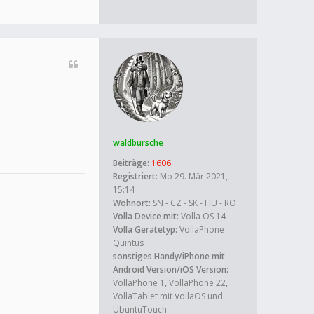
waldbursche
Beiträge:
1606
Registriert:
Mo 29. Mär 2021,
15:14
Wohnort:
SN - CZ - SK - HU - RO
Volla Device mit:
Volla OS 14
Volla Gerätetyp:
VollaPhone
Quintus
sonstiges Handy/iPhone mit
Android Version/iOS Version:
VollaPhone 1, VollaPhone 22,
VollaTablet mit VollaOS und
UbuntuTouch