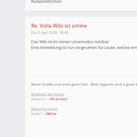
Rumpelstilzchen
Re: Volla Wiki ist online
Do 2. Apr 2026, 18:45
Das Wiki ist im reinen Lesemodus nutzbar.
Eine Anmeldung ist nur vorgesehen für Leute, welche erns
Beste Grüße und eine gute Zeit
-
Best regards and a good 
Moderator des Forums
Hinweise? ->
PN an mich
Mod of this forum
Notes? ->
DM me