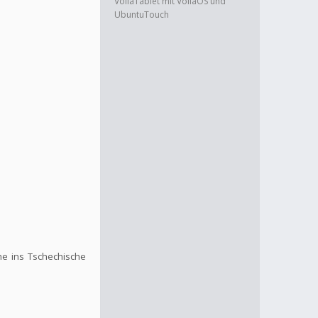
VollaTablet mit VollaOS und
UbuntuTouch
he ins Tschechische