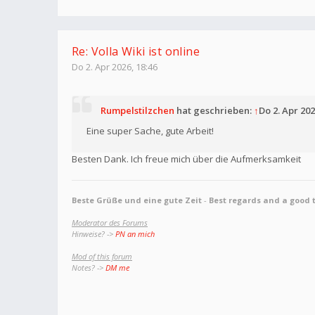
Re: Volla Wiki ist online
Do 2. Apr 2026, 18:46
Rumpelstilzchen
hat geschrieben:
↑
Do 2. Apr 202
Eine super Sache, gute Arbeit!
Besten Dank. Ich freue mich über die Aufmerksamkeit
Beste Grüße und eine gute Zeit
-
Best regards and a good 
Moderator des Forums
Hinweise? ->
PN an mich
Mod of this forum
Notes? ->
DM me