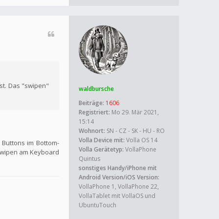
ist. Das "swipen"
waldbursche
Beiträge:
1606
Registriert:
Mo 29. Mär 2021,
15:14
Wohnort:
SN - CZ - SK - HU - RO
Volla Device mit:
Volla OS 14
 Buttons im Bottom-
Volla Gerätetyp:
VollaPhone
r Swipen am Keyboard
Quintus
sonstiges Handy/iPhone mit
Android Version/iOS Version:
VollaPhone 1, VollaPhone 22,
VollaTablet mit VollaOS und
UbuntuTouch