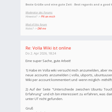
Beste Grüße und eine gute Zeit
-
Best regards and a good 
Moderator des Forums
Hinweise? ->
PN an mich
Mod of this forum
Notes? ->
DM me
Re: Volla Wiki ist online
Do 2. Apr 2026, 18:24
Eine super Sache, gute Arbeit!
1) Habe im Volla wiki versucht mich anzumelden, aber mei
neue accounts anzumelden ( volla, ubports, ubuntuuser,
Wiki per account kommentiert und -wenn möglich- mithilft
2) Auf der Seite "Unterschiede zwischen Ubuntu Touch
Erfahrung" und ich bin interessiert zu erfahren, was da
unter UT nicht gefunden.
Gruß