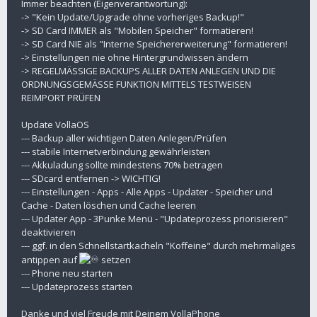
Immer beachten (Eigenverantwortung):
-> "Kein Update/Upgrade ohne vorheriges Backup!"
-> SD Card IMMER als "Mobilen Speicher" formatieren!
-> SD Card NIE als "Interne Speichererweiterung" formatieren!
-> Einstellungen nie ohne Hintergrundwissen ändern
-> REGELMÄSSIGE BACKUPS ALLER DATEN ANLEGEN UND DIE
ORDNUNGSGEMÄSSE FUNKTION MITTELS TESTWEISEN
REIMPORT PRÜFEN
Update VollaOS
--- Backup aller wichtigen Daten Anlegen/Prüfen
--- stabile Internetverbindung gewährleisten
--- Akkuladung sollte mindestens 70% betragen
--- SDcard entfernen -> WICHTIG!
--- Einstellungen - Apps - Alle Apps - Updater - Speicher und
Cache - Daten löschen und Cache leeren
--- Updater App - 3Punke Menü - "Updateprozess priorisieren"
deaktivieren
--- ggf. in den Schnellstartkacheln "Koffeine" durch mehrmaliges
antippen auf
setzen
--- Phone neu starten
--- Updateprozess starten
Danke und viel Freude mit Deinem VollaPhone