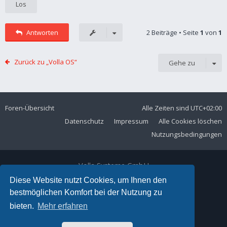
Antworten
2 Beiträge • Seite
1
von
1
Zurück zu „Volla OS“
Gehe zu
Foren-Übersicht
Alle Zeiten sind
UTC+02:00
Datenschutz
Impressum
Alle Cookies löschen
Nutzungsbedingungen
Volla Systeme GmbH
Kölner Straße 102
Diese Website nutzt Cookies, um Ihnen den
42897 Remscheid
bestmöglichen Komfort bei der Nutzung zu
Telefon:
+49 2191 59897 61
bieten.
Mehr erfahren
E-Mail:
forum@volla.online
Powered by
phpBB
® Forum Software © phpBB Limited