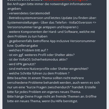
Bei Anfragen bitte immer die notwendigen Informationen
angeben:
- verwendetes Gerätemodell
- Betriebssystemversion und letztes Update (zu finden über:
Systemeinstellungen - Über das Telefon - VollaOSversion =>
Versionsnummer lange antippen und kopieren )
- weitere Komponenten der Hard- und Software, welche mit
dem Problem zu tun haben
- gegebenenfalls betroffene App inclusive Versionsnummer
bzw. Quellenangabe
- welches Problem tritt auf ?
- ist ein ggf. weiteres Profil oder Shelter aktiv?
- ist der VollaOS Sicherheitsmodus aktiv?
- wird VPN genutzt?
- sind mehrere Nutzerprofile oder Shelter eingerichtet?
- welche Schritte führen zu dem Problem ?
Bitte beachte: In einem Thema sollten nicht mehrere
verschiedene Probleme behandelt werden, auch wenn es sich
nur um eine "kurze Fragen zwischendurch" handelt. Erstelle
bitte für jedes Problem ein eigenes neues Thema.
Bitte hänge Deine Frage nicht an fremde Themen an. Eröffne
bitte ein neues Thema, wenn Du Hilfe benötigst.