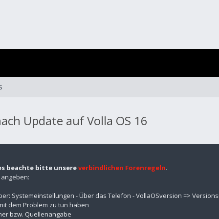
S
nach Update auf Volla OS 16
es beachte bitte unsere
verbindlichen Forenregeln
.
n angeben:
über: Systemeinstellungen - Über das Telefon - VollaOSversion => Versio
mit dem Problem zu tun haben
mmer bzw. Quellenangabe