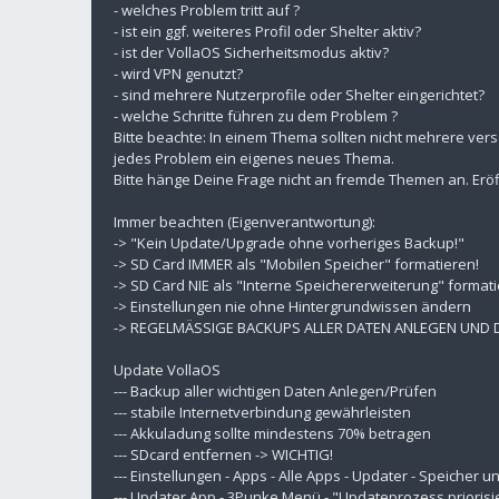
- welches Problem tritt auf ?
- ist ein ggf. weiteres Profil oder Shelter aktiv?
- ist der VollaOS Sicherheitsmodus aktiv?
- wird VPN genutzt?
- sind mehrere Nutzerprofile oder Shelter eingerichtet?
- welche Schritte führen zu dem Problem ?
Bitte beachte: In einem Thema sollten nicht mehrere ver
jedes Problem ein eigenes neues Thema.
Bitte hänge Deine Frage nicht an fremde Themen an. Eröf
Immer beachten (Eigenverantwortung):
-> "Kein Update/Upgrade ohne vorheriges Backup!"
-> SD Card IMMER als "Mobilen Speicher" formatieren!
-> SD Card NIE als "Interne Speichererweiterung" formati
-> Einstellungen nie ohne Hintergrundwissen ändern
-> REGELMÄSSIGE BACKUPS ALLER DATEN ANLEGEN UND
Update VollaOS
--- Backup aller wichtigen Daten Anlegen/Prüfen
--- stabile Internetverbindung gewährleisten
--- Akkuladung sollte mindestens 70% betragen
--- SDcard entfernen -> WICHTIG!
--- Einstellungen - Apps - Alle Apps - Updater - Speicher
--- Updater App - 3Punke Menü - "Updateprozess priorisi