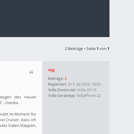
2 Beiträge • Seite
1
von
1
mjg
Beiträge:
2
Registriert:
Di 7. Jul 2026, 18:52
Volla Device mit:
Volla OS 16
Volla Gerätetyp:
VollaPhone 22
h wegen des neuen
 .../media.
eutet im Moment für
ei Cruiser, dass ich
uter Daten klappen,