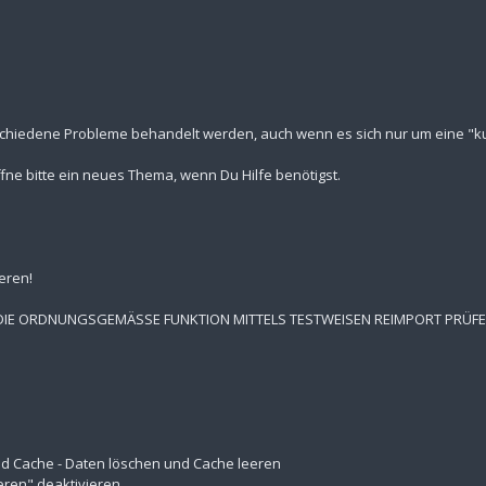
schiedene Probleme behandelt werden, auch wenn es sich nur um eine "kur
fne bitte ein neues Thema, wenn Du Hilfe benötigst.
eren!
 DIE ORDNUNGSGEMÄSSE FUNKTION MITTELS TESTWEISEN REIMPORT PRÜF
 und Cache - Daten löschen und Cache leeren
eren" deaktivieren