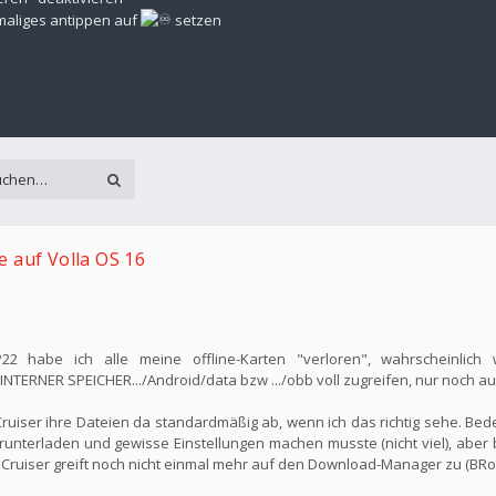
rmaliges antippen auf
setzen
 auf Volla OS 16
 habe ich alle meine offline-Karten "verloren", wahrscheinlic
TERNER SPEICHER.../Android/data bzw .../obb voll zugreifen, nur noch auf
uiser ihre Dateien da standardmäßig ab, wenn ich das richtig sehe. Bed
nterladen und gewisse Einstellungen machen musste (nicht viel), aber b
Cruiser greift noch nicht einmal mehr auf den Download-Manager zu (BRo