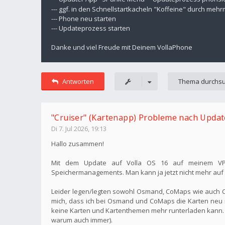
--- ggf. in den Schnellstartkacheln "Koffeine" durch meh
--- Phone neu starten
--- Updateprozess starten
Danke und viel Freude mit Deinem VollaPhone
Antworten
"Cruiser" (Kartenapp) Probleme nach Update
Di 7. Jul 2026, 19:13
Hallo zusammen!
Mit dem Update auf Volla OS 16 auf meinem VP22
Speichermanagements. Man kann ja jetzt nicht mehr auf IN
Leider legen/legten sowohl Osmand, CoMaps wie auch Cr
mich, dass ich bei Osmand und CoMaps die Karten neu ru
keine Karten und Kartenthemen mehr runterladen kann. 
warum auch immer).