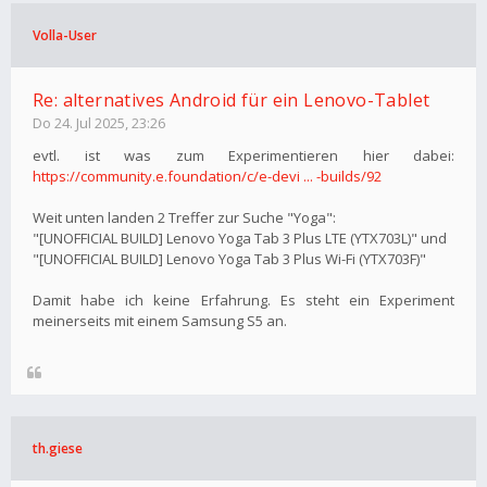
Volla-User
Re: alternatives Android für ein Lenovo-Tablet
Do 24. Jul 2025, 23:26
evtl. ist was zum Experimentieren hier dabei:
https://community.e.foundation/c/e-devi ... -builds/92
Weit unten landen 2 Treffer zur Suche "Yoga":
"[UNOFFICIAL BUILD] Lenovo Yoga Tab 3 Plus LTE (YTX703L)" und
"[UNOFFICIAL BUILD] Lenovo Yoga Tab 3 Plus Wi-Fi (YTX703F)"
Damit habe ich keine Erfahrung. Es steht ein Experiment
meinerseits mit einem Samsung S5 an.
th.giese