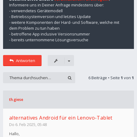
Informiere uns in Deiner Anfrage mindestens über:
- verwendetes Gerätemodell
- Betriebssystemversion und letztes Update
- weitere Komponenten der Hard- und Software, welche mit
dem Problem zu tun haben
- betroffene App inclusive Versionsnummer
- bereits unternommene Lösungsversuche
Antworten
6 Beiträge • Seite
1
von
1
th.giese
alternatives Android für ein Lenovo-Tablet
Do 6. Feb 2025, 05:48
Hallo,