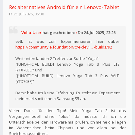
Re: alternatives Android für ein Lenovo-Tablet
Fr 25. Jul 2025, 05:38
Volla-User
hat geschrieben:
↑
Do 24. Jul 2025, 23:26
evtl. ist was zum Experimentieren hier dabei:
https://community.e.foundation/c/e-devi ... -builds/92
Weit unten landen 2 Treffer zur Suche "Yoga":
"[UNOFFICIAL BUILD] Lenovo Yoga Tab 3 Plus LTE
(YTX703L)" und
"[UNOFFICIAL BUILD] Lenovo Yoga Tab 3 Plus Wi-Fi
(YTX703F)"
Damit habe ich keine Erfahrung. Es steht ein Experiment
meinerseits mit einem Samsung S5 an.
Vielen Dank für den Tipp! Mein Yoga Tab 3 ist das
Vorgängermodell ohne "plus" da müsste ich ich die
Unterschiede bei der Hardware mal prüfen. Ich meine die liegen
im Wesentlichen beim Chipsatz und vor allem bei der
Speicherausstattung.