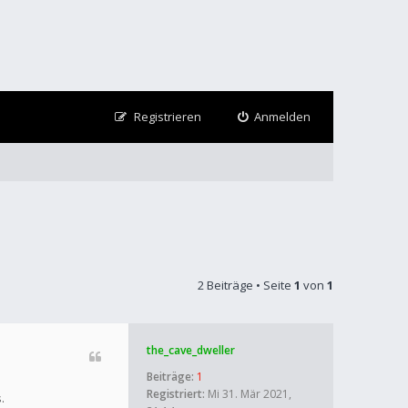
Registrieren
Anmelden
2 Beiträge • Seite
1
von
1
the_cave_dweller
Beiträge:
1
Registriert:
Mi 31. Mär 2021,
.