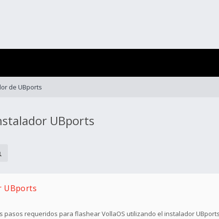
dor de UBports
nstalador UBports
or UBports
s pasos requeridos para flashear VollaOS utilizando el instalador UBports