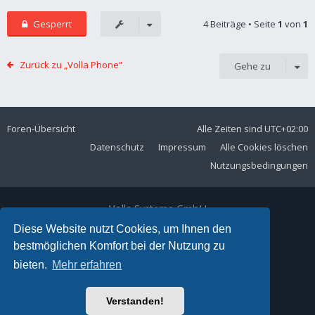
Gesperrt
4 Beiträge • Seite
1
von
1
Zurück zu „Volla Phone“
Gehe zu
Foren-Übersicht
Alle Zeiten sind
UTC+02:00
Datenschutz
Impressum
Alle Cookies löschen
Nutzungsbedingungen
Volla Systeme GmbH
Kölner Straße 102
Diese Website nutzt Cookies, um Ihnen den
42897 Remscheid
bestmöglichen Komfort bei der Nutzung zu
Telefon:
+49 2191 59897 61
bieten.
Mehr erfahren
E-Mail:
forum@volla.online
Powered by
phpBB
® Forum Software © phpBB Limited
Verstanden!
Ariki Theme by
Gramziu