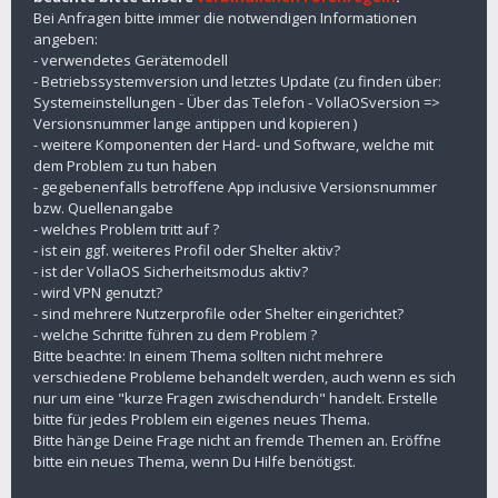
Bei Anfragen bitte immer die notwendigen Informationen
angeben:
- verwendetes Gerätemodell
- Betriebssystemversion und letztes Update (zu finden über:
Systemeinstellungen - Über das Telefon - VollaOSversion =>
Versionsnummer lange antippen und kopieren )
- weitere Komponenten der Hard- und Software, welche mit
dem Problem zu tun haben
- gegebenenfalls betroffene App inclusive Versionsnummer
bzw. Quellenangabe
- welches Problem tritt auf ?
- ist ein ggf. weiteres Profil oder Shelter aktiv?
- ist der VollaOS Sicherheitsmodus aktiv?
- wird VPN genutzt?
- sind mehrere Nutzerprofile oder Shelter eingerichtet?
- welche Schritte führen zu dem Problem ?
Bitte beachte: In einem Thema sollten nicht mehrere
verschiedene Probleme behandelt werden, auch wenn es sich
nur um eine "kurze Fragen zwischendurch" handelt. Erstelle
bitte für jedes Problem ein eigenes neues Thema.
Bitte hänge Deine Frage nicht an fremde Themen an. Eröffne
bitte ein neues Thema, wenn Du Hilfe benötigst.