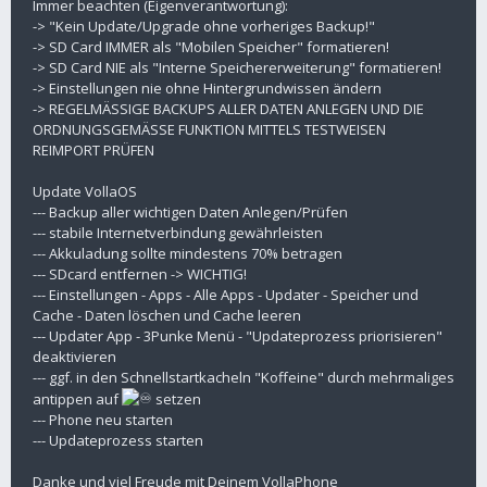
Immer beachten (Eigenverantwortung):
-> "Kein Update/Upgrade ohne vorheriges Backup!"
-> SD Card IMMER als "Mobilen Speicher" formatieren!
-> SD Card NIE als "Interne Speichererweiterung" formatieren!
-> Einstellungen nie ohne Hintergrundwissen ändern
-> REGELMÄSSIGE BACKUPS ALLER DATEN ANLEGEN UND DIE
ORDNUNGSGEMÄSSE FUNKTION MITTELS TESTWEISEN
REIMPORT PRÜFEN
Update VollaOS
--- Backup aller wichtigen Daten Anlegen/Prüfen
--- stabile Internetverbindung gewährleisten
--- Akkuladung sollte mindestens 70% betragen
--- SDcard entfernen -> WICHTIG!
--- Einstellungen - Apps - Alle Apps - Updater - Speicher und
Cache - Daten löschen und Cache leeren
--- Updater App - 3Punke Menü - "Updateprozess priorisieren"
deaktivieren
--- ggf. in den Schnellstartkacheln "Koffeine" durch mehrmaliges
antippen auf
setzen
--- Phone neu starten
--- Updateprozess starten
Danke und viel Freude mit Deinem VollaPhone