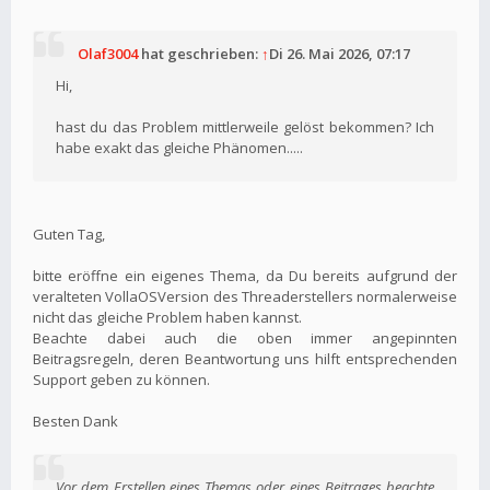
Olaf3004
hat geschrieben:
↑
Di 26. Mai 2026, 07:17
Hi,
hast du das Problem mittlerweile gelöst bekommen? Ich
habe exakt das gleiche Phänomen.....
Guten Tag,
bitte eröffne ein eigenes Thema, da Du bereits aufgrund der
veralteten VollaOSVersion des Threaderstellers normalerweise
nicht das gleiche Problem haben kannst.
Beachte dabei auch die oben immer angepinnten
Beitragsregeln, deren Beantwortung uns hilft entsprechenden
Support geben zu können.
Besten Dank
Vor dem Erstellen eines Themas oder eines Beitrages beachte