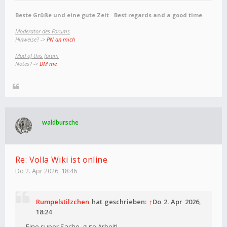
Beste Grüße und eine gute Zeit
-
Best regards and a good time
Moderator des Forums
Hinweise? ->
PN an mich
Mod of this forum
Notes? ->
DM me
waldbursche
Re: Volla Wiki ist online
Do 2. Apr 2026, 18:46
Rumpelstilzchen
hat geschrieben:
↑
Do 2. Apr 2026,
18:24
Eine super Sache, gute Arbeit!