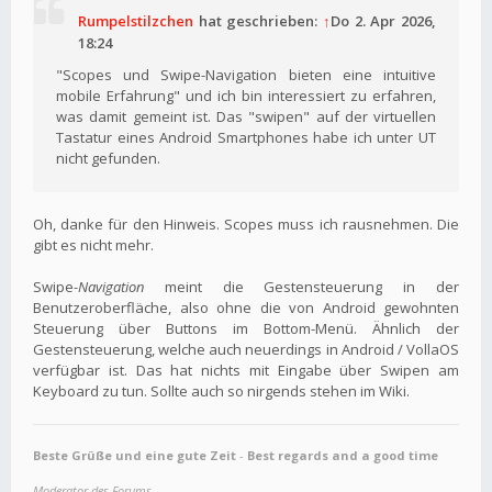
Rumpelstilzchen
hat geschrieben:
↑
Do 2. Apr 2026,
18:24
"Scopes und Swipe-Navigation bieten eine intuitive
mobile Erfahrung" und ich bin interessiert zu erfahren,
was damit gemeint ist. Das "swipen" auf der virtuellen
Tastatur eines Android Smartphones habe ich unter UT
nicht gefunden.
Oh, danke für den Hinweis. Scopes muss ich rausnehmen. Die
gibt es nicht mehr.
Swipe-
Navigation
meint die Gestensteuerung in der
Benutzeroberfläche, also ohne die von Android gewohnten
Steuerung über Buttons im Bottom-Menü. Ähnlich der
Gestensteuerung, welche auch neuerdings in Android / VollaOS
verfügbar ist. Das hat nichts mit Eingabe über Swipen am
Keyboard zu tun. Sollte auch so nirgends stehen im Wiki.
Beste Grüße und eine gute Zeit
-
Best regards and a good time
Moderator des Forums