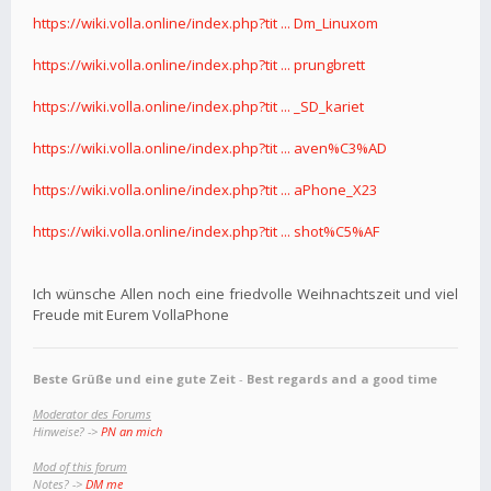
https://wiki.volla.online/index.php?tit ... Dm_Linuxom
https://wiki.volla.online/index.php?tit ... prungbrett
https://wiki.volla.online/index.php?tit ... _SD_kariet
https://wiki.volla.online/index.php?tit ... aven%C3%AD
https://wiki.volla.online/index.php?tit ... aPhone_X23
https://wiki.volla.online/index.php?tit ... shot%C5%AF
Ich wünsche Allen noch eine friedvolle Weihnachtszeit und viel
Freude mit Eurem VollaPhone
Beste Grüße und eine gute Zeit
-
Best regards and a good time
Moderator des Forums
Hinweise? ->
PN an mich
Mod of this forum
Notes? ->
DM me