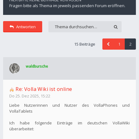
Fragen bitte als Thema im jeweils passenden Forum eröffnen.
Antworten
15 Beiträge
1
2
waldbursche
Re: Volla Wiki ist online
Do 25. Dez 2025, 15:22
Liebe Nutzerinnen und Nutzer des VollaPhones und
VollaTablets
Ich habe folgende Einträge im deutschen VollaWiki
überarbeitet: