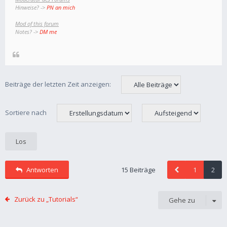
Hinweise? ->
PN an mich
Mod of this forum
Notes? ->
DM me
Beiträge der letzten Zeit anzeigen:
Sortiere nach
Antworten
15 Beiträge
1
2
Zurück zu „Tutorials“
Gehe zu