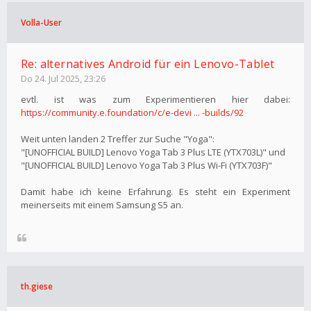
Volla-User
Re: alternatives Android für ein Lenovo-Tablet
Do 24. Jul 2025, 23:26
evtl. ist was zum Experimentieren hier dabei:
https://community.e.foundation/c/e-devi ... -builds/92
Weit unten landen 2 Treffer zur Suche "Yoga":
"[UNOFFICIAL BUILD] Lenovo Yoga Tab 3 Plus LTE (YTX703L)" und
"[UNOFFICIAL BUILD] Lenovo Yoga Tab 3 Plus Wi-Fi (YTX703F)"
Damit habe ich keine Erfahrung. Es steht ein Experiment
meinerseits mit einem Samsung S5 an.
th.giese