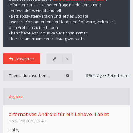
Informiere uns in Deiner Anfrage mindestens über:
- verwendetes Gerätemodell
- Betriebssystemversion und letztes Update
- weitere Komponenten der Hard- und Software, welche mit
dem Problem zu tun haben
- betroffene App inclusive Versionsnummer
- bereits unternommene Lösungsversuche
Antworten
6 Beiträge • Seite
1
von
1
th.giese
alternatives Android für ein Lenovo-Tablet
Do 6. Feb 2025, 05:48
Hallo,