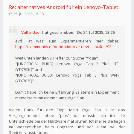
Re: alternatives Android für ein Lenovo-Tablet
Fr 25. Jul 2025, 05:38
Volla-User
hat geschrieben:
↑
Do 24. Jul 2025, 23:26
evtl. ist was zum Experimentieren hier dabei:
https://community.e.foundation/c/e-devi ... -builds/92
Weit unten landen 2 Treffer zur Suche "Yoga":
"[UNOFFICIAL BUILD] Lenovo Yoga Tab 3 Plus LTE
(YTX703L)" und
"[UNOFFICIAL BUILD] Lenovo Yoga Tab 3 Plus Wi-Fi
(YTX703F)"
Damit habe ich keine Erfahrung. Es steht ein Experiment
meinerseits mit einem Samsung S5 an.
Vielen Dank für den Tipp! Mein Yoga Tab 3 ist das
Vorgängermodell ohne "plus" da müsste ich ich die
Unterschiede bei der Hardware mal prüfen. Ich meine die liegen
im Wesentlichen beim Chipsatz und vor allem bei der
Speicherausstattung.