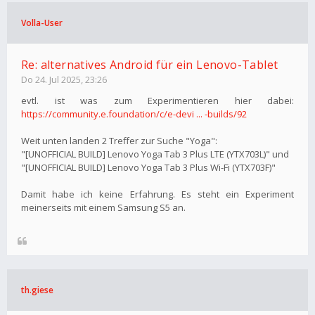
Volla-User
Re: alternatives Android für ein Lenovo-Tablet
Do 24. Jul 2025, 23:26
evtl. ist was zum Experimentieren hier dabei:
https://community.e.foundation/c/e-devi ... -builds/92
Weit unten landen 2 Treffer zur Suche "Yoga":
"[UNOFFICIAL BUILD] Lenovo Yoga Tab 3 Plus LTE (YTX703L)" und
"[UNOFFICIAL BUILD] Lenovo Yoga Tab 3 Plus Wi-Fi (YTX703F)"
Damit habe ich keine Erfahrung. Es steht ein Experiment
meinerseits mit einem Samsung S5 an.
th.giese