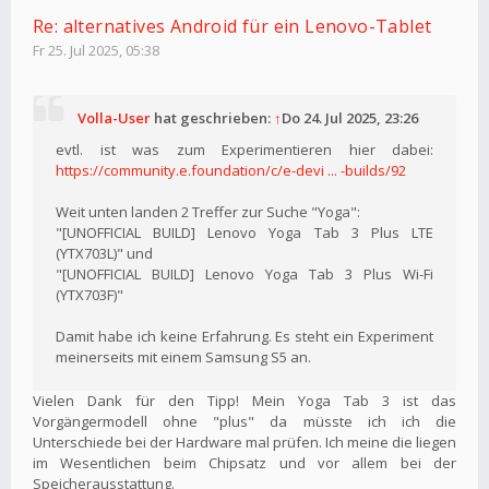
Re: alternatives Android für ein Lenovo-Tablet
Fr 25. Jul 2025, 05:38
Volla-User
hat geschrieben:
↑
Do 24. Jul 2025, 23:26
evtl. ist was zum Experimentieren hier dabei:
https://community.e.foundation/c/e-devi ... -builds/92
Weit unten landen 2 Treffer zur Suche "Yoga":
"[UNOFFICIAL BUILD] Lenovo Yoga Tab 3 Plus LTE
(YTX703L)" und
"[UNOFFICIAL BUILD] Lenovo Yoga Tab 3 Plus Wi-Fi
(YTX703F)"
Damit habe ich keine Erfahrung. Es steht ein Experiment
meinerseits mit einem Samsung S5 an.
Vielen Dank für den Tipp! Mein Yoga Tab 3 ist das
Vorgängermodell ohne "plus" da müsste ich ich die
Unterschiede bei der Hardware mal prüfen. Ich meine die liegen
im Wesentlichen beim Chipsatz und vor allem bei der
Speicherausstattung.