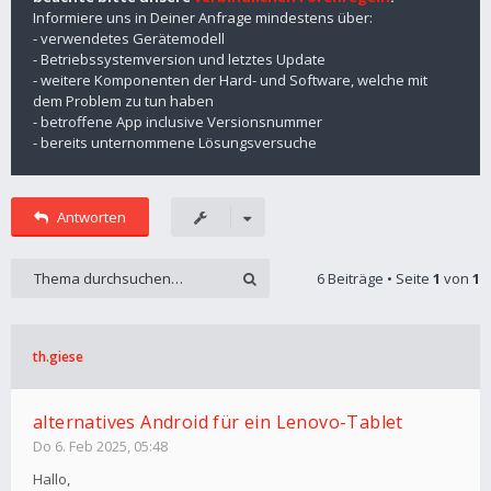
Informiere uns in Deiner Anfrage mindestens über:
- verwendetes Gerätemodell
- Betriebssystemversion und letztes Update
- weitere Komponenten der Hard- und Software, welche mit
dem Problem zu tun haben
- betroffene App inclusive Versionsnummer
- bereits unternommene Lösungsversuche
Antworten
6 Beiträge • Seite
1
von
1
th.giese
alternatives Android für ein Lenovo-Tablet
Do 6. Feb 2025, 05:48
Hallo,