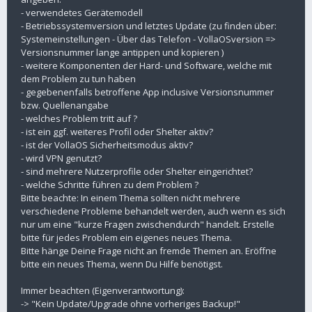
- verwendetes Gerätemodell
- Betriebssystemversion und letztes Update (zu finden über:
Systemeinstellungen - Über das Telefon - VollaOSversion =>
Versionsnummer lange antippen und kopieren )
- weitere Komponenten der Hard- und Software, welche mit
dem Problem zu tun haben
- gegebenenfalls betroffene App inclusive Versionsnummer
bzw. Quellenangabe
- welches Problem tritt auf ?
- ist ein ggf. weiteres Profil oder Shelter aktiv?
- ist der VollaOS Sicherheitsmodus aktiv?
- wird VPN genutzt?
- sind mehrere Nutzerprofile oder Shelter eingerichtet?
- welche Schritte führen zu dem Problem ?
Bitte beachte: In einem Thema sollten nicht mehrere
verschiedene Probleme behandelt werden, auch wenn es sich
nur um eine "kurze Fragen zwischendurch" handelt. Erstelle
bitte für jedes Problem ein eigenes neues Thema.
Bitte hänge Deine Frage nicht an fremde Themen an. Eröffne
bitte ein neues Thema, wenn Du Hilfe benötigst.
Immer beachten (Eigenverantwortung):
-> "Kein Update/Upgrade ohne vorheriges Backup!"