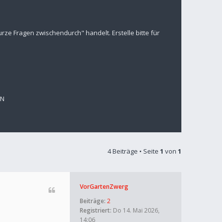
ze Fragen zwischendurch" handelt. Erstelle bitte für
EN
4 Beiträge • Seite
1
von
1
VorGartenZwerg
Beiträge:
2
Registriert:
Do 14. Mai 2026,
14:06