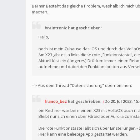
Bei mir Besteht das gleiche Problem, weshalb ich mich 
machen.
braintronic hat geschrieben:
Hallo,
noch ist mein Zuhause das iOS und durch das VollaOs
Am X23 gibt es ja links diese rote „Funktionstaste“, die
Aktuell löst ein (längeres) Drücken immer einen Reb
aufnehme und dabei den Funktionsbutton aus Verse
--> Aus dem Thread "Datensicherung" übernommen:
franco_bez
hat geschrieben:
↑
Do 20. Jul 2023, 15:
ein Rechner war bei meinem X23 mit VollaOS auch nicht
Bleibt nur sich einen über Fdroid oder Aurora zu instal
Die rote Funktionstaste läßt sich über Einstellungen 
Hier kann eine beliebige App gestartet werden.