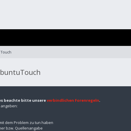
 Touch
 UbuntuTouch
es beachte bitte unsere
verbindlichen Forenregeln
.
n angeben:
mit dem Problem zu tun haben
mmer bzw. Quellenangabe