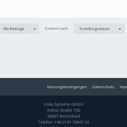
Sortiere nach
Alle Beiträge
Erstellungsdatum
Nutzungsbedingungen
Datenschutz
Imp
Volla Systeme GmbH
Kölner Straße 102
42897 Remscheid
Telefon:
+49 2191 59897 61