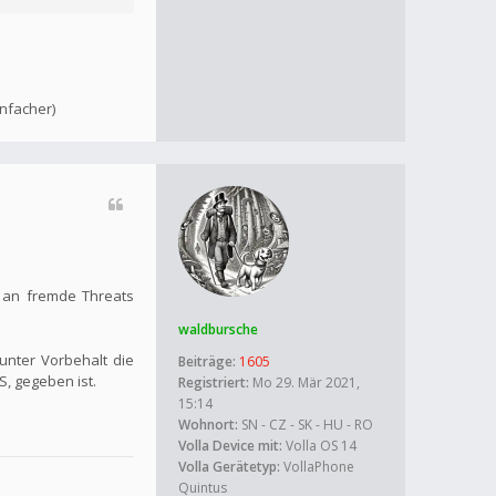
infacher)
 an fremde Threats
waldbursche
unter Vorbehalt die
Beiträge:
1605
, gegeben ist.
Registriert:
Mo 29. Mär 2021,
15:14
Wohnort:
SN - CZ - SK - HU - RO
Volla Device mit:
Volla OS 14
Volla Gerätetyp:
VollaPhone
Quintus