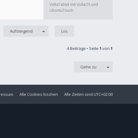
VollaTablet mit VollaOS und
UbuntuTouch
Aufsteigend
4 Beiträge • Seite
1
von
1
Gehe zu
ressum
Alle Cookies löschen
Alle Zeiten sind
UTC+02:00