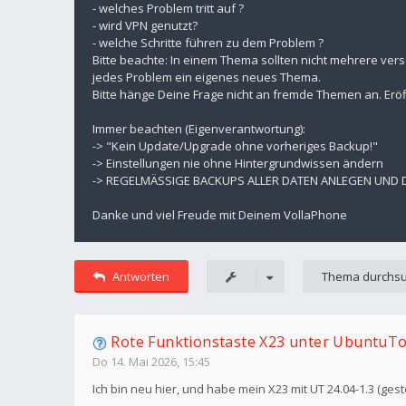
- welches Problem tritt auf ?
- wird VPN genutzt?
- welche Schritte führen zu dem Problem ?
Bitte beachte: In einem Thema sollten nicht mehrere ver
jedes Problem ein eigenes neues Thema.
Bitte hänge Deine Frage nicht an fremde Themen an. Eröf
Immer beachten (Eigenverantwortung):
-> "Kein Update/Upgrade ohne vorheriges Backup!"
-> Einstellungen nie ohne Hintergrundwissen ändern
-> REGELMÄSSIGE BACKUPS ALLER DATEN ANLEGEN UND
Danke und viel Freude mit Deinem VollaPhone
Antworten
Rote Funktionstaste X23 unter UbuntuT
Do 14. Mai 2026, 15:45
Ich bin neu hier, und habe mein X23 mit UT 24.04-1.3 (ge