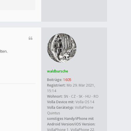
lten.
waldbursche
Beiträge:
1605
Registriert:
Mo 29. Mär 2021,
15:14
Wohnort:
SN - CZ - SK - HU - RO
Volla Device mit:
Volla OS 14
Volla Gerätetyp:
VollaPhone
Quintus
sonstiges Handy/iPhone mit
Android Version/iOS Version:
VollaPhone 1, VollaPhone 22,