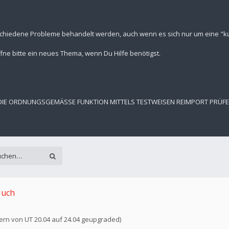
schiedene Probleme behandelt werden, auch wenn es sich nur um eine "kur
fne bitte ein neues Thema, wenn Du Hilfe benötigst.
 DIE ORDNUNGSGEMÄSSE FUNKTION MITTELS TESTWEISEN REIMPORT PRÜF
ouch
stern von UT 20.04 auf 24.04 geupgraded)