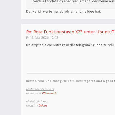
Eventuell findet sich aber hier jemand, der meine Au
Danke, ich warte mal ab, ob jemand ne Idee hat.
Re: Rote Funktionstaste X23 unter Ubuntu
Fr 15. Mai 2026, 12:48
Ich empfehle die Anfrage in der telegram Gruppe zu stell
Beste Grüße und eine gute Zeit
-
Best regards and a good 
Moderator des Forums
Hinweise? ->
PN an mich
Mod of this forum
Notes? ->
DM me