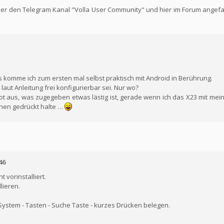
über den Telegram Kanal "Volla User Community" und hier im Forum angef
 komme ich zum ersten mal selbst praktisch mit Android in Berührung.
 laut Anleitung frei konfigurierbar sei. Nur wo?
oot aus, was zugegeben etwas lästig ist, gerade wenn ich das X23 mit mei
hen gedrückt halte …
46
 vorinstalliert.
lieren.
- System - Tasten - Suche Taste - kurzes Drücken belegen.