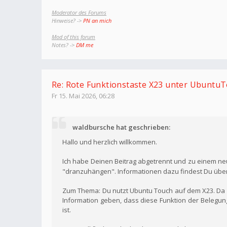
Moderator des Forums
Hinweise? ->
PN an mich
Mod of this forum
Notes? ->
DM me
Re: Rote Funktionstaste X23 unter Ubuntu
Fr 15. Mai 2026, 06:28
waldbursche hat geschrieben:
Hallo und herzlich willkommen.
Ich habe Deinen Beitrag abgetrennt und zu einem ne
"dranzuhängen". Informationen dazu findest Du übe
Zum Thema: Du nutzt Ubuntu Touch auf dem X23. Da ic
Information geben, dass diese Funktion der Belegun
ist.