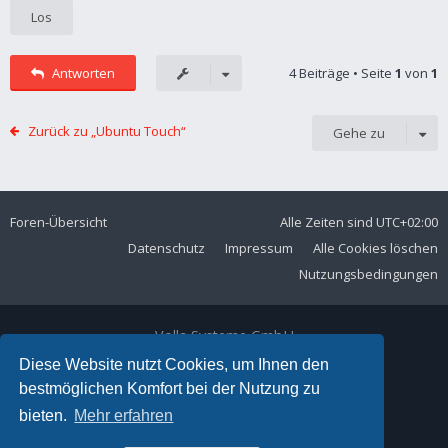
Antworten
4 Beiträge • Seite
1
von
1
Zurück zu „Ubuntu Touch“
Gehe zu
Foren-Übersicht
Alle Zeiten sind
UTC+02:00
Datenschutz
Impressum
Alle Cookies löschen
Nutzungsbedingungen
Volla Systeme GmbH
Kölner Straße 102
Diese Website nutzt Cookies, um Ihnen den
42897 Remscheid
bestmöglichen Komfort bei der Nutzung zu
Telefon:
+49 2191 59897 61
bieten.
Mehr erfahren
E-Mail:
forum@volla.online