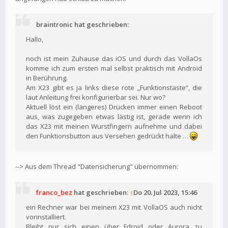
braintronic hat geschrieben:
Hallo,
noch ist mein Zuhause das iOS und durch das VollaOs
komme ich zum ersten mal selbst praktisch mit Android
in Berührung.
Am X23 gibt es ja links diese rote „Funktionstaste“, die
laut Anleitung frei konfigurierbar sei. Nur wo?
Aktuell löst ein (längeres) Drücken immer einen Reboot
aus, was zugegeben etwas lästig ist, gerade wenn ich
das X23 mit meinen Wurstfingern aufnehme und dabei
den Funktionsbutton aus Versehen gedrückt halte …
--> Aus dem Thread "Datensicherung" übernommen:
franco_bez
hat geschrieben:
↑
Do 20. Jul 2023, 15:46
ein Rechner war bei meinem X23 mit VollaOS auch nicht
vorinstalliert.
Bleibt nur sich einen über Fdroid oder Aurora zu