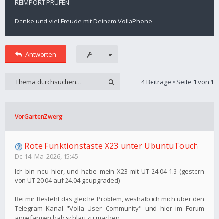
REIMPORT PRÜFEN
Danke und viel Freude mit Deinem VollaPhone
Antworten
4 Beiträge • Seite
1
von
1
VorGartenZwerg
Rote Funktionstaste X23 unter UbuntuTouch
Do 14. Mai 2026, 15:45
Ich bin neu hier, und habe mein X23 mit UT 24.04-1.3 (gestern
von UT 20.04 auf 24.04 geupgraded)
Bei mir Besteht das gleiche Problem, weshalb ich mich über den
Telegram Kanal "Volla User Community" und hier im Forum
angefangen hab schlau zu machen.