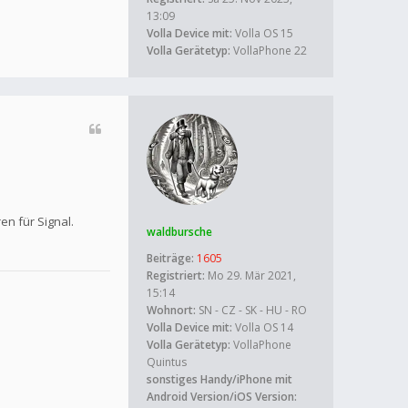
13:09
Volla Device mit:
Volla OS 15
Volla Gerätetyp:
VollaPhone 22
n für Signal.
waldbursche
Beiträge:
1605
Registriert:
Mo 29. Mär 2021,
15:14
Wohnort:
SN - CZ - SK - HU - RO
Volla Device mit:
Volla OS 14
Volla Gerätetyp:
VollaPhone
Quintus
sonstiges Handy/iPhone mit
Android Version/iOS Version: