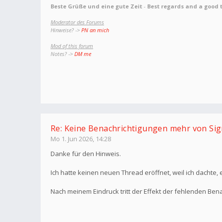
Beste Grüße und eine gute Zeit
-
Best regards and a good 
Moderator des Forums
Hinweise? ->
PN an mich
Mod of this forum
Notes? ->
DM me
Re: Keine Benachrichtigungen mehr von Sig
Mo 1. Jun 2026, 14:28
Danke für den Hinweis.
Ich hatte keinen neuen Thread eröffnet, weil ich dachte,
Nach meinem Eindruck tritt der Effekt der fehlenden Bena