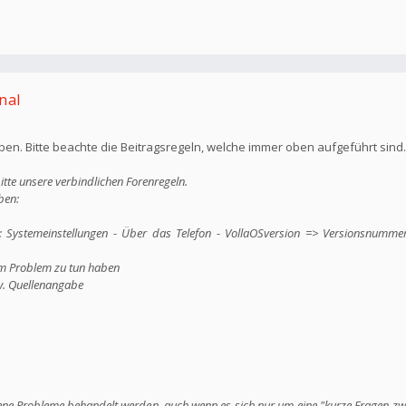
nal
n. Bitte beachte die Beitragsregeln, welche immer oben aufgeführt sind
itte unsere verbindlichen Forenregeln.
ben:
r: Systemeinstellungen - Über das Telefon - VollaOSversion => Versionsnumm
em Problem zu tun haben
w. Quellenangabe
dene Probleme behandelt werden, auch wenn es sich nur um eine "kurze Fragen z