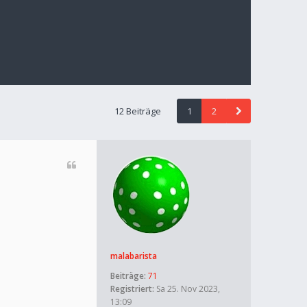
12 Beiträge
1
2
malabarista
Beiträge:
71
Registriert:
Sa 25. Nov 2023,
13:09