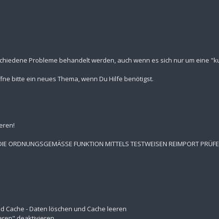
schiedene Probleme behandelt werden, auch wenn es sich nur um eine "kur
fne bitte ein neues Thema, wenn Du Hilfe benötigst.
eren!
 DIE ORDNUNGSGEMÄSSE FUNKTION MITTELS TESTWEISEN REIMPORT PRÜF
 und Cache - Daten löschen und Cache leeren
eren" deaktivieren