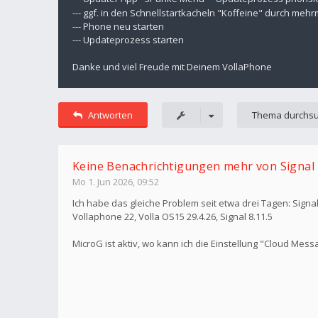
--- ggf. in den Schnellstartkacheln "Koffeine" durch meh
--- Phone neu starten
--- Updateprozess starten
Danke und viel Freude mit Deinem VollaPhone
Antworten
Keine Benachrichtigungen mehr von Signal
Mo 1. Jun 2026, 09:52
Ich habe das gleiche Problem seit etwa drei Tagen: Signal
Vollaphone 22, Volla OS15 29.4.26, Signal 8.11.5
MicroG ist aktiv, wo kann ich die Einstellung "Cloud Messa