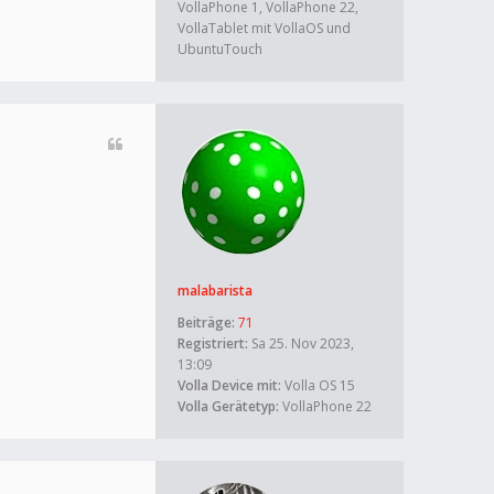
VollaPhone 1, VollaPhone 22,
VollaTablet mit VollaOS und
UbuntuTouch
malabarista
Beiträge:
71
Registriert:
Sa 25. Nov 2023,
13:09
Volla Device mit:
Volla OS 15
Volla Gerätetyp:
VollaPhone 22