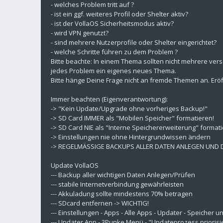
- welches Problem tritt auf ?
- ist ein ggf. weiteres Profil oder Shelter aktiv?
- ist der VollaOS Sicherheitsmodus aktiv?
- wird VPN genutzt?
- sind mehrere Nutzerprofile oder Shelter eingerichtet?
- welche Schritte führen zu dem Problem ?
Bitte beachte: In einem Thema sollten nicht mehrere ver
jedes Problem ein eigenes neues Thema.
Bitte hänge Deine Frage nicht an fremde Themen an. Eröf
Immer beachten (Eigenverantwortung):
-> "Kein Update/Upgrade ohne vorheriges Backup!"
-> SD Card IMMER als "Mobilen Speicher" formatieren!
-> SD Card NIE als "Interne Speichererweiterung" formati
-> Einstellungen nie ohne Hintergrundwissen ändern
-> REGELMÄSSIGE BACKUPS ALLER DATEN ANLEGEN UND
Update VollaOS
--- Backup aller wichtigen Daten Anlegen/Prüfen
--- stabile Internetverbindung gewährleisten
--- Akkuladung sollte mindestens 70% betragen
--- SDcard entfernen -> WICHTIG!
--- Einstellungen - Apps - Alle Apps - Updater - Speicher
--- Updater App - 3Punke Menü - "Updateprozess priorisi