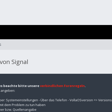
S
von Signal
es beachte bitte unsere
verbindlichen Forenregeln
.
n angeben:
über: Systemeinstellungen - Über das Telefon - VollaOSversion => Versio
mit dem Problem zu tun haben
mmer bzw. Quellenangabe