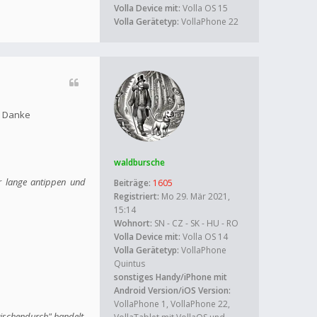
Volla Device mit:
Volla OS 15
Volla Gerätetyp:
VollaPhone 22
. Danke
waldbursche
er lange antippen und
Beiträge:
1605
Registriert:
Mo 29. Mär 2021,
15:14
Wohnort:
SN - CZ - SK - HU - RO
Volla Device mit:
Volla OS 14
Volla Gerätetyp:
VollaPhone
Quintus
sonstiges Handy/iPhone mit
Android Version/iOS Version:
VollaPhone 1, VollaPhone 22,
wischendurch" handelt.