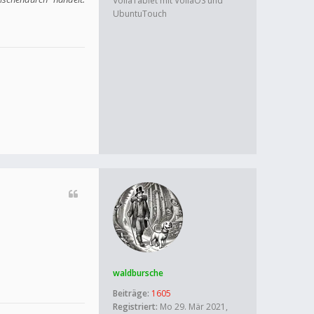
VollaTablet mit VollaOS und
UbuntuTouch
waldbursche
Beiträge:
1605
Registriert:
Mo 29. Mär 2021,