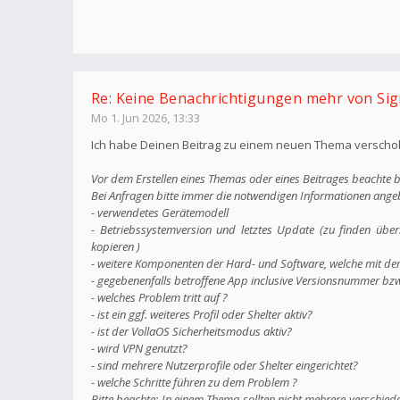
Re: Keine Benachrichtigungen mehr von Sig
Mo 1. Jun 2026, 13:33
Ich habe Deinen Beitrag zu einem neuen Thema verschobe
Vor dem Erstellen eines Themas oder eines Beitrages beachte b
Bei Anfragen bitte immer die notwendigen Informationen ange
- verwendetes Gerätemodell
- Betriebssystemversion und letztes Update (zu finden übe
kopieren )
- weitere Komponenten der Hard- und Software, welche mit d
- gegebenenfalls betroffene App inclusive Versionsnummer bz
- welches Problem tritt auf ?
- ist ein ggf. weiteres Profil oder Shelter aktiv?
- ist der VollaOS Sicherheitsmodus aktiv?
- wird VPN genutzt?
- sind mehrere Nutzerprofile oder Shelter eingerichtet?
- welche Schritte führen zu dem Problem ?
Bitte beachte: In einem Thema sollten nicht mehrere verschie