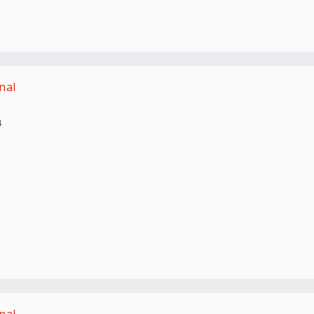
nal
4
nal