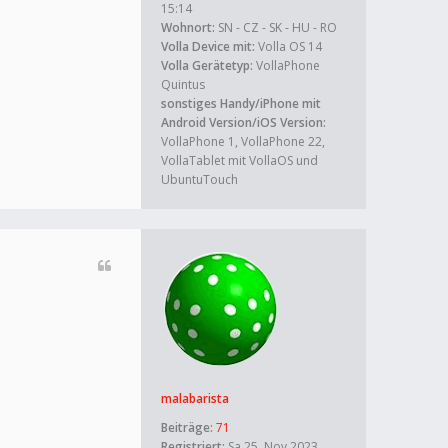
15:14
Wohnort:
SN - CZ - SK - HU - RO
Volla Device mit:
Volla OS 14
Volla Gerätetyp:
VollaPhone
Quintus
sonstiges Handy/iPhone mit
Android Version/iOS Version:
VollaPhone 1, VollaPhone 22,
VollaTablet mit VollaOS und
UbuntuTouch
malabarista
Beiträge:
71
Registriert:
Sa 25. Nov 2023,