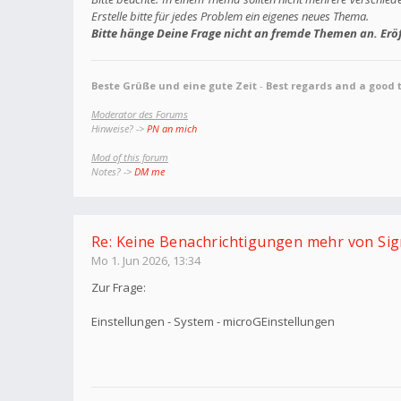
Erstelle bitte für jedes Problem ein eigenes neues Thema.
Bitte hänge Deine Frage nicht an fremde Themen an. Eröf
Beste Grüße und eine gute Zeit
-
Best regards and a good 
Moderator des Forums
Hinweise? ->
PN an mich
Mod of this forum
Notes? ->
DM me
Re: Keine Benachrichtigungen mehr von Sig
Mo 1. Jun 2026, 13:34
Zur Frage:
Einstellungen - System - microGEinstellungen